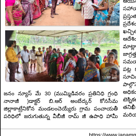
ఆయన 
సహాయక
ప్రస
ప్రదే
ఖచ్చి
ఆదేశ
మాట్
జాగ్
సమయంల
పట్ల 
సూచిం
పాల్
అధిక
జనం న్యూస్ మే 30 (ముమ్మిడివరం ప్రతినిధి గ్రంధి
టెక్న
నానాజీ )డాక్టర్ బి.ఆర్ అంబేద్కర్ కోనసీమ
తనిఖీ
జిల్లాకాట్రేనికోన మండలంచెయ్యేరు గ్రామ పంచాయతీ
మరియు
పరిధిలో జరుగుతున్న వీబీజీ రామ్ జీ ఉపాధి హామీ
https://www.janam