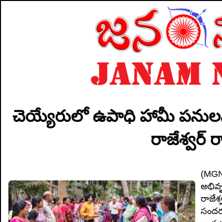
చెయ్యేరులో ఉపాధి హామీ పనులన
రాజేశ్వర్ 
(MGN
అభివృ
రాజేశ
సందర్