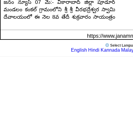
జనం న్యూస్ 07 మే:- వికారాబాద్ జిల్లా పూడూర్
మండలం కంకల్ గ్రామంలోని శ్రీ శ్రీ వీరభద్రేశ్వర స్వామి
దేవాలయంలో ఈ నెల 8వ తేదీ శుక్రవారం సాయంత్రం
https://www.janam
Select Langu
English
Hindi
Kannada
Mala