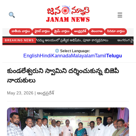
☰
జాతీయ వార్తలు
వైరల్ వార్తలు
క్రైమ్ వార్తలు
ఆంధ్రప్రదేశ్
తెలంగాణ
సినిమా వార్తలు
ండుగ.శ్రీ నల్ల పోచమ్మ ఆలయంలో ప్రత్యేక అభిషేకం, పూజా కార్యక్రమాలు
అంగరంగ వైభవంగా అమ్మ
BREAKING NEWS
Select Language:
English
Hindi
Kannada
Malayalam
Tamil
Telugu
కుండలేశ్వరుని స్వామిని దర్శించుకున్న బిజెపి
నాయకులు
May 23, 2026
|
ఆంధ్రప్రదేశ్