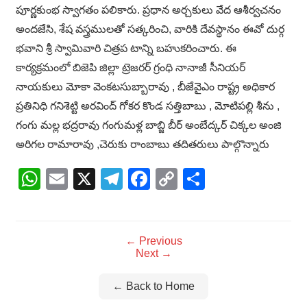
పూర్ణకుంభ స్వాగతం పలికారు. ప్రధాన అర్చకులు వేద ఆశీర్వచనం
అందజేసి, శేష వస్త్రములతో సత్కరించి, వారికి దేవస్థానం ఈవో దుర్గ
భవాని శ్రీ స్వామివారి చిత్రప టాన్ని బహుకరించారు. ఈ
కార్యక్రమంలో బిజెపి జిల్లా ట్రెజరర్ గ్రంధి నానాజీ సీనియర్
నాయకులు మోకా వెంకటసుబ్బారావు , బీజేవైఎం రాష్ట్ర అధికార
ప్రతినిధి గనిశెట్టి అరవింద్ గోకర కొండ సత్తిబాబు , మోటిపల్లి శీను ,
గంగు మల్ల భద్రరావు గంగుమళ్ల బాబ్జి బీర్ అంబేద్కర్ చిక్కల అంజి
అరిగల రామారావు ,చెరుకు రాంబాబు తదితరులు పాల్గొన్నారు
WhatsApp
Email
X
Telegram
Facebook
Copy
Share
Link
← Previous
Next →
← Back to Home