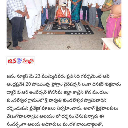
జనం న్యూస్ మే 23 ముమ్మిడివరం ప్రతినిధి గవర్నమెంట్ ఆఫ్
ఆంధ్రప్రదేశ్ 20 పాయింట్స్ ప్రోగ్రాం చైర్‌పర్సన్ లంకా దినకర్ శుక్రవారం
డాక్టర్ బి.ఆర్ అంబేద్కర్ కోనసీమ జిల్లా కాట్రేని కోన మండలం
కుండలేశ్వర గ్రామంలో శ్రీ పార్వతి కుండలేశ్వర స్వామివారిని
దర్శించుకుని ప్రత్యేక పూజలు నిర్వహించారు. అలాగే క్షేత్రపాలకులు
వేణుగోపాలస్వామి ఆలయం లో దర్శనం చేసుకున్నారు ఈ
సందర్భంగా ఆలయ అధికారులు మంగళ వాయిద్యాలతో,