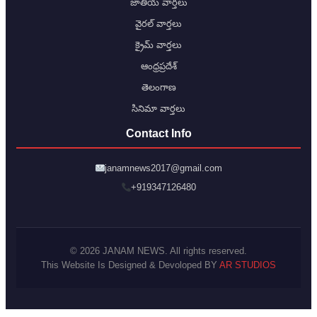
జాతీయ వార్తలు
వైరల్ వార్తలు
క్రైమ్ వార్తలు
ఆంధ్రప్రదేశ్
తెలంగాణ
సినిమా వార్తలు
Contact Info
janamnews2017@gmail.com
+919347126480
© 2026 JANAM NEWS. All rights reserved.
This Website Is Designed & Devoloped BY
AR STUDIOS