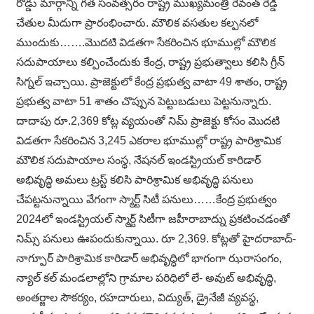
రోడ్డు మార్గాన్ని గత సంవత్సరం రాష్ట్ర ముఖ్యమంత్రి రేవంత్ రెడ్డి
చేతుల మీదుగా ప్రారంభించారు. మౌలిక వసతుల కల్పనలో
ముందుకు…….మొదటి విడతగా సేకరించిన భూముల్లో మౌలిక
సదుపాయాలు కల్పించేందుకు కేంద్ర, రాష్ట్ర ప్రభుత్వాలు కలిసి గ్రీన్
సిగ్నల్ ఇచ్చాయి. ప్రాజెక్టులో కేంద్ర ప్రభుత్వ వాటా 49 శాతం, రాష్ట్ర
ప్రభుత్వ వాటా 51 శాతం చొప్పున పెట్టుబడులు పెట్టనున్నారు.
దాదాపు రూ.2,369 కోట్ల వ్యయంతో నిమ్ ప్రాజెక్టు కోసం మొదటి
విడతగా సేకరించిన 3,245 ఎకరాల భూముల్లో రాష్ట్ర పారిశ్రామిక
మౌలిక సదుపాయాల సంస్థ, నేషనల్ ఇండస్ట్రియల్ కారిడార్
అభివృద్ధి అమలు ట్రస్ట్ కలిసి పారిశ్రామిక అభివృద్ధి పనులు
చేపట్టనున్నాయి వేగంగా స్మార్ట్ సిటీ పనులు……కేంద్ర ప్రభుత్వం
2024లో ఇండస్ట్రియల్ స్మార్ట్ సిటీగా జహీరాబాద్ను ప్రకటించడంతో
నిమ్స్ పనులు ఊపందుకున్నాయి. రూ 2,369. కోట్లతో హైదరాబాద్-
నాగ్పూర్ పారిశ్రామిక కారిడార్ అభివృద్ధిలో భాగంగా ఝరాసంగం,
న్యాల్ కల్ మండలాల్లోని గ్రామాల పరిధిలో లే- అవుట్ అభివృద్ధి,
అంతర్జాల సౌకర్యం, రహదారులు, విద్యుత్, డ్రైనేజీ వ్యవస్థ,