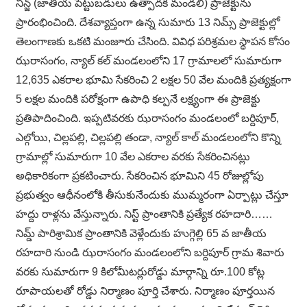
నిన్జ్ (జాతీయ పెట్టుబడులు ఉత్పాదక మండలి) ప్రాజెక్టును
ప్రారంభించింది. దేశవ్యాప్తంగా ఉన్న సుమారు 13 నిమ్స్ ప్రాజెక్టుల్లో
తెలంగాణకు ఒకటి మంజూరు చేసింది. వివిధ పరిశ్రమల స్థాపన కోసం
ఝరాసంగం, న్యాల్ కల్ మండలంలోని 17 గ్రామాలలో సుమారుగా
12,635 ఎకరాల భూమి సేకరించి 2 లక్షల 50 వేల మందికి ప్రత్యక్షంగా
5 లక్షల మందికి పరోక్షంగా ఉపాధి కల్పనే లక్ష్యంగా ఈ ప్రాజెక్టు
ప్రతిపాదించింది. ఇప్పటివరకు ఝరాసంగం మండలంలో బర్దిపూర్,
ఎల్గోయి, చిల్లపల్లి, చిల్లపల్లి తండా, న్యాల్ కాల్ మండలంలోని కొన్ని
గ్రామాల్లో సుమారుగా 10 వేల ఎకరాల వరకు సేకరించినట్లు
అధికారికంగా ప్రకటించారు. సేకరించిన భూమిని 45 రోజుల్లోపు
ప్రభుత్వం ఆధీనంలోకి తీసుకునేందుకు ముమ్మరంగా ఏర్పాట్లు చేస్తూ
హద్దు రాళ్లను వేస్తున్నారు. నిస్ట్ ప్రాంతానికి ప్రత్యేక రహదారి……
నిమ్డ్ పారిశ్రామిక ప్రాంతానికి వెళ్లేందుకు హుగ్గెల్లి 65 వ జాతీయ
రహదారి నుండి ఝరాసంగం మండలంలోని బర్దిపూర్ గ్రామ శివారు
వరకు సుమారుగా 9 కిలోమీటర్లురోడ్డు మార్గాన్ని రూ.100 కోట్ల
రూపాయలతో రోడ్డు నిర్మాణం పూర్తి చేశారు. నిర్మాణం పూర్తయిన