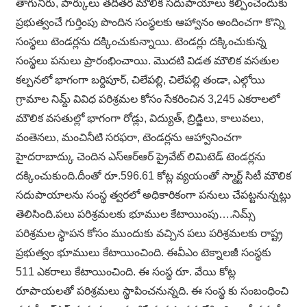
తాగునీరు, పార్కులు తదితర మౌలిక సదుపాయాలు కల్పించేందుకు
ప్రభుత్వంచే గుర్తింపు పొందిన సంస్థలకు ఆహ్వానం అందించగా కొన్ని
సంస్థలు టెండర్లను దక్కించుకున్నాయి. టెండర్లు దక్కించుకున్న
సంస్థలు పనులు ప్రారంభించాయి. మొదటి విడత మౌలిక వసతుల
కల్పనలో భాగంగా బర్దిపూర్, చిలేపల్లి, చిలేపల్లి తండా, ఎల్గోయి
గ్రామాల నిమ్ద్ వివిధ పరిశ్రమల కోసం సేకరించిన 3,245 ఎకరాలలో
మౌలిక వసతుల్లో భాగంగా రోడ్లు, విద్యుత్, బ్రిడ్జిలు, కాలువలు,
వంతెనలు, మంచినీటి సరఫరా, టెండర్లను ఆహ్వానించగా
హైదరాబాద్కు చెందిన ఎస్ఆర్ఆర్ ప్రైవేట్ లిమిటెడ్ టెండర్లను
దక్కించుకుంది.దీంతో రూ.596.61 కోట్ల వ్యయంతో స్మార్ట్ సిటీ మౌలిక
సదుపాయాలను సంస్థ త్వరలో అధికారికంగా పనులు చేపట్టనున్నట్లు
తెలిసింది.పలు పరిశ్రమలకు భూముల కేటాయింపు….నిమ్స్
పరిశ్రమల స్థాపన కోసం ముందుకు వచ్చిన పలు పరిశ్రమలకు రాష్ట్ర
ప్రభుత్వం భూములు కేటాయించింది. ఈవీఎం టెక్నాలజీ సంస్థకు
511 ఎకరాలు కేటాయించింది. ఈ సంస్థ రూ. వేయి కోట్ల
రూపాయలతో పరిశ్రమలు స్థాపించనున్నది. ఈ సంస్థ కు సంబంధించి