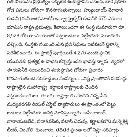
గత బీఆర్ఎస్ ప్రభుత్వం ఇప్పటికే శంకుస్థాపన చేసింది. భారీ ప్రహరీ
గోడ పనులు జోరుగా కొనసాగుతున్నాయి. హ్యుందాయ్ మోటార్
కంపెనీ (ఈవీ ఆటోమోటివ్ ఇన్ఫ్రాస్ట్రక్చర్) కంపెనీకి 675 ఎకరాల
భూమిని రాష్ట్ర ప్రభుత్వం కేటాయించగా ఈ సంస్థ సుమారుగా రూ.
8,528 కోట్ల రూపాయలతో పెట్టుబడులు పెట్టేందుకు ముందుకు
వచ్చింది. సంస్థకు సంబంధించిన ప్రతినిధులు ఇటీవలనే స్థలాన్ని
పరిశీలించారు. ఈ ప్రాజెక్ట్ పూర్తయితే 4,276 మంది స్థానిక
యువతకు ప్రత్యక్ష ఉ పాధిని కల్పిస్తుందని భావిస్తున్నారు. త్వరలో
ఈ కంపెనీకి సంబంధించి శంకుస్థాపన జోరుగా ప్రచారం
కొనసాగుతుంది.సరిహద్దులు సంపన్నం…..నిష్ట ప్రాంతానికి సరిహద్దు
రాష్ట్రాలైన మహారాష్ట్ర, కర్ణాటక రాష్ట్రాలకు చెందిన
పెట్టుబడిదారులు. తెలుగు రాష్ట్రాలకు చెందిన చిన్న పేద
మధ్యతరగతి రియల్ ఎస్టేట్ వ్యాపారులు ఈ ప్రాంతంలో పెట్టు
బడులు పెట్టేందుకు ఆసక్తి చూపిస్తున్నారు. జహీరాబాద్,
నారాయణఖేడ్, సదాశివపేట్, పటాన్ చెరువు, కర్ణాటకలోని మన్నెకెళ్లి,
బీదర్, చించోలి, కుంచారం, తదితర ప్రాంతాలలో నిష్ణా సరిహద్దు