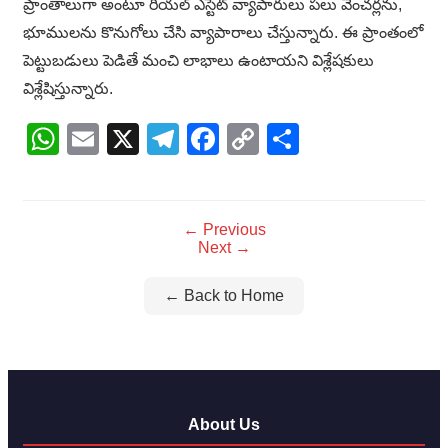
ప్రాంతాలుగా అంటూ రియల్ ఎస్టేట్ వ్యాపారులు పలు వెంచర్లను,
భూములను కొనుగోలు చేసి వ్యాపారాలు చేస్తున్నారు. ఈ ప్రాంతంలో
పెట్టుబడులు పెడితే మంచి లాభాలు ఉంటాయని విశ్లేషకులు
విశ్లేషిస్తున్నారు.
WhatsApp
Email
X
Telegram
Facebook
Copy
Share
Link
← Previous
Next →
← Back to Home
About Us