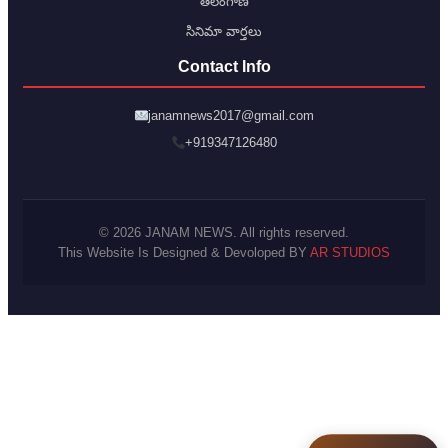
తెలంగాణ
సినిమా వార్తలు
Contact Info
janamnews2017@gmail.com
+919347126480
© 2026 JANAM NEWS. All rights reserved.
This Website Is Designed & Devoloped BY
AR STUDIOS