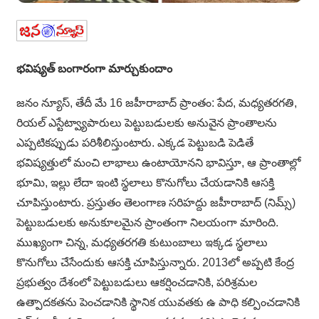
భవిష్యత్ బంగారంగా మార్చుకుందాం
జనం న్యూస్, తేదీ మే 16 జహీరాబాద్ ప్రాంతం: పేద, మధ్యతరగతి,
రియల్ ఎస్టేట్వ్యాపారులు పెట్టుబడులకు అనువైన ప్రాంతాలను
ఎప్పటికప్పుడు పరిశీలిస్తుంటారు. ఎక్కడ పెట్టుబడి పెడితే
భవిష్యత్తులో మంచి లాభాలు ఉంటాయోనని భావిస్తూ, ఆ ప్రాంతాల్లో
భూమి, ఇల్లు లేదా ఇంటి స్థలాలు కొనుగోలు చేయడానికి ఆసక్తి
చూపిస్తుంటారు. ప్రస్తుతం తెలంగాణ సరిహద్దు జహీరాబాద్ (నిమ్స్)
పెట్టుబడులకు అనుకూలమైన ప్రాంతంగా నిలయంగా మారింది.
ముఖ్యంగా చిన్న, మధ్యతరగతి కుటుంబాలు ఇక్కడ స్థలాలు
కొనుగోలు చేసేందుకు ఆసక్తి చూపిస్తున్నారు. 2013లో అప్పటి కేంద్ర
ప్రభుత్వం దేశంలో పెట్టుబడులు ఆకర్షించడానికి, పరిశ్రమల
ఉత్పాదకతను పెంచడానికి స్థానిక యువతకు ఉ పాధి కల్పించడానికి