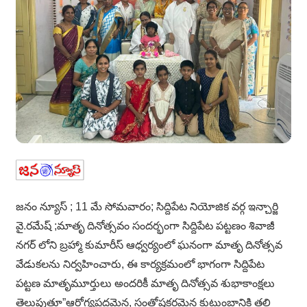
జనం న్యూస్ ; 11 మే సోమవారం; సిద్దిపేట నియోజిక వర్గ ఇన్చార్జి
వై.రమేష్ ;మాతృ దినోత్సవం సందర్భంగా సిద్దిపేట పట్టణం శివాజీ
నగర్ లోని బ్రహ్మా కుమారీస్ ఆధ్వర్యంలో ఘనంగా మాతృ దినోత్సవ
వేడుకలను నిర్వహించారు, ఈ కార్యక్రమంలో భాగంగా సిద్దిపేట
పట్టణ మాతృమూర్తులు అందరికీ మాతృ దినోత్సవ శుభాకాంక్షలు
తెలుపుతూ”ఆరోగ్యప్రదమైన, సంతోషకరమైన కుటుంబానికి తల్లి