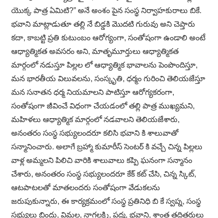
యొక్క పాత్ర ఏమిటి?” అనే అంశం పైన సంస్థ నిర్వాహకురాలు బికే.
భవాని మాట్లాడుతూ తల్లి నే బిడ్డకి మొదటి గురువు అని చెప్తారు
కదా, కాబట్టి ప్రతి కుటుంబం ఆరోగ్యంగా, సంతోషంగా ఉండాలి అంటే
ఆధ్యాత్మికత అవసరం అని, మాతృమూర్తులు ఆధ్యాత్మికత
మార్గంలో నడుస్తూ పిల్లల లో ఆధ్యాత్మిక భావాలను పెంపొందిస్తూ,
మన భారతీయ విలువలను, సంస్కృతి, ధర్మం గురించి తెలియజేస్తూ
మన సనాతన ధర్మ నియమాలని పాటిస్తూ ఆరోగ్యకరంగా,
సంతోషంగా జీవించే విధంగా చేయడంలో తల్లి పాత్ర ముఖ్యమని,
మహిళలు ఆధ్యాత్మిక మార్గంలో నడవాలని తెలియజేశారు,
అనంతరం సంస్థ సభ్యులందరూ కలిసి భవాని కి శాలువాతో
సన్మానించారు. అలాగే బ్రహ్మా కుమారీస్ సెంటర్ కి వచ్చే చిన్న పిల్లలు
వాళ్ల అమ్మలని పిలిచి వారికి శాలువాలు కప్పి ఘనంగా సన్మానం
చేశారు, అనంతరం సంస్థ సభ్యులందరూ కేక్ కట్ చేసి, చిన్న స్కిట్,
ఆటపాటలతో మాతలందరు సంతోషంగా వేడుకలను
జరుపుకున్నారు, ఈ కార్యక్రమంలో సంస్థ ప్రతినిధి బి కే స్వప్న, సంస్థ
సభ్యులు బిందు, విమల, నాగలక్ష్మి, పద్మ, భవాని, శాంత తదితరులు