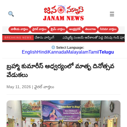
☰
జాతీయ వార్తలు
వైరల్ వార్తలు
క్రైమ్ వార్తలు
ఆంధ్రప్రదేశ్
తెలంగాణ
సినిమా వార్తలు
య వస్థీకరించి సిద్ధం చేశాను వార్నింగ్
ఎమ్మెల్యే సంజయ్ ఆదేశాలతో పెద్ద చెరువు గండి పూడ్చే పనుల ప
BREAKING NEWS
Select Language:
English
Hindi
Kannada
Malayalam
Tamil
Telugu
బ్రహ్మా కుమారీస్ ఆధ్వర్యంలో మాతృ దినోత్సవ
వేడుకలు
May 11, 2026
|
వైరల్ వార్తలు