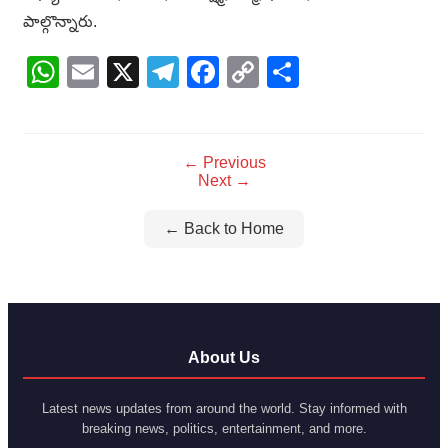
పాల్గొన్నారు.
WhatsApp
Email
X
Telegram
Facebook
Copy
Share
Link
← Previous
Next →
← Back to Home
About Us
Latest news updates from around the world. Stay informed with
breaking news, politics, entertainment, and more.