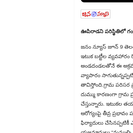
ఊపిరాడని పరిస్థితిలో గం
జనం న్యూస్ జూన్ 9 తెలంగ
ఇటుక బట్టీల వ్యవహారం రోజు
అండదండలతోనే ఈ అక్రమ వ
వ్యాపారం సాగుతున్నప్ప
తావిస్తోంది.గ్రామ పరిసర 
దుమ్ము కారణంగా గ్రామ ప్
చేస్తున్నారు. ఇటుకల త
ఆరోగ్యంపై తీవ్ర ప్రభావ
ఫిర్యాదులు చేసినప్పటికీ
యజమానులు “మమ్మల్ని ఎవ