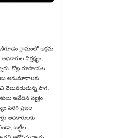
వాణిగూడెం గ్రామంలో అక్రమ
అధికారుల నిర్లక్ష్యం,
్నారు. కోట్ల రూపాయల
ం పలు అనుమానాలకు
ుంచి వెలువడుతున్న పొగ,
ికులు ఆవేదన వ్యక్తం
 పెరిగి ప్రజల
ర్లు అధికారులకు
ుండా, బట్టీల
ని ఆరోపిస్తున్నారు.