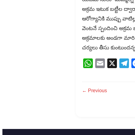
అక్రమ ఇటుక బట్టీల ద్వా
ఆరోగ్యానికి ముప్పు వాట
వెంటనే స్పందించి అక్రమ బ
అక్రమాలకు అండగా మారింద
చర్యలు తీసు కుంటుందన్నద
WhatsAp
Email
X
T
← Previous