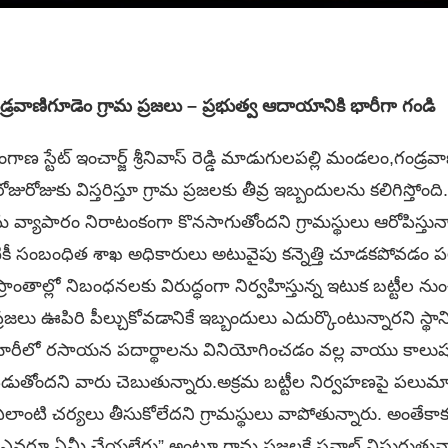
డ్రవాణిగూడెం గ్రామ ప్రజలు – ప్రభుత్వ ఆదాయానికి భారీగా గండి
ాణ స్టేట్ ఇంచార్జ్ శ్రీనివాస్ రెడ్డి మాడుగులపల్లి మండలం,గండ్ర
రోజుకు విస్తరిస్తూ గ్రామ ప్రజలకు తీవ్ర ఇబ్బందులను కలిగిస్తోంది. 
్యాపారం నిరాటంకంగా కొనసాగుతోందని గ్రామస్థులు ఆరోపిస్తున
టికీ సంబంధిత శాఖ అధికారులు అటువైపు కన్నెత్తి చూడకపోవడ
ప్రాంతాల్లో నిబంధనలకు విరుద్ధంగా నిర్వహిస్తున్న ఇటుక బట్టీల న
రజలు ఊపిరి పీల్చుకోవడానికే ఇబ్బందులు ఎదుర్కొంటున్నారని స్థాన
యారీలో రసాయన పదార్థాలను వినియోగించడం వల్ల వాయు కాలుష్యం
ం పడుతోందని వారు చెబుతున్నారు.అక్రమ బట్టీల నిర్వహణపై పలుమా
 ఎలాంటి చర్యలు తీసుకోలేదని గ్రామస్థులు వాపోతున్నారు. అంతేకాక
రూ ఏమీ చేయలేరు” అంటూ గ్రామ ప్రజలకే సవాల్ విసురుతున్నార