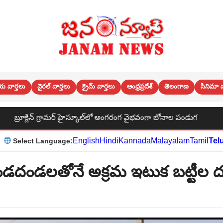
య వార్తలు
వైరల్ వార్తలు
క్రైమ్ వార్తలు
ఆంధ్రప్రదేశ్
తెలంగాణ
సినిమా వ
్కూల్‌లో అంగరంగ వైభవంగా బోనాల పండుగ
బూత్ స్థాయి నుండి పార్టీ
English
Hindi
Kannada
Malayalam
Tamil
Tel
Select Language:
డదండలతోనే అక్రమ ఇటుక బట్టీల ద