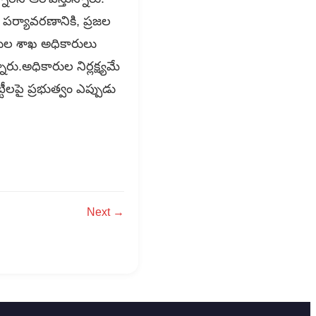
 పర్యావరణానికి, ప్రజల
గనుల శాఖ అధికారులు
రు.అధికారుల నిర్లక్ష్యమే
లపై ప్రభుత్వం ఎప్పుడు
Next →