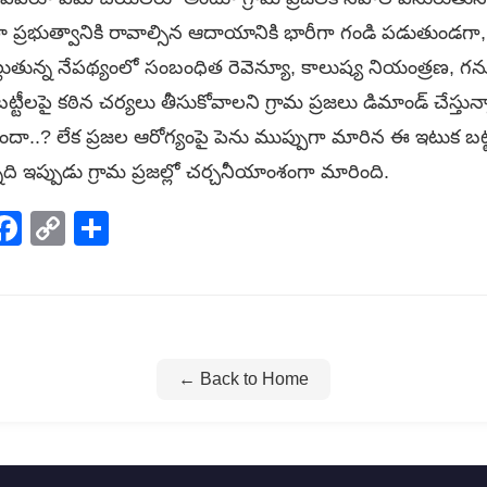
రా ప్రభుత్వానికి రావాల్సిన ఆదాయానికి భారీగా గండి పడుతుండగా,
ిల్లుతున్న నేపథ్యంలో సంబంధిత రెవెన్యూ, కాలుష్య నియంత్రణ, 
ట్టీలపై కఠిన చర్యలు తీసుకోవాలని గ్రామ ప్రజలు డిమాండ్ చేస్తున్నా
ా..? లేక ప్రజల ఆరోగ్యంపై పెను ముప్పుగా మారిన ఈ ఇటుక బట్టీ
ి ఇప్పుడు గ్రామ ప్రజల్లో చర్చనీయాంశంగా మారింది.
p
elegram
Facebook
Copy
Share
Link
← Back to Home