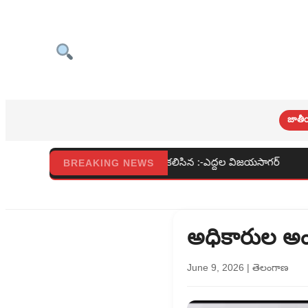
జాతీ
్యాదపూర్వకంగాకలిసిన :-ఎద్దల విజయసాగర్
బ్రూక్లిన్ గ్రామర్ హైస
BREAKING NEWS
అధికారుల అం
June 9, 2026
|
తెలంగాణ