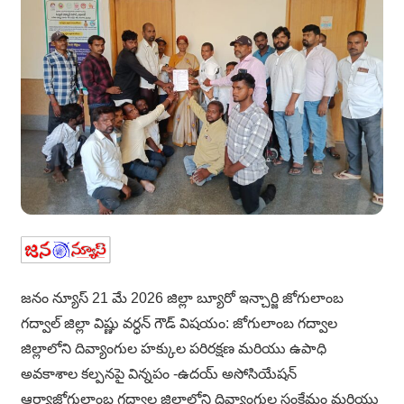
జనం న్యూస్ 21 మే 2026 జిల్లా బ్యూరో ఇన్చార్జి జోగులాంబ
గద్వాల్ జిల్లా విష్ణు వర్ధన్ గౌడ్ విషయం: జోగులాంబ గద్వాల
జిల్లాలోని దివ్యాంగుల హక్కుల పరిరక్షణ మరియు ఉపాధి
అవకాశాల కల్పనపై విన్నపం -ఉదయ్ అసోసియేషన్
ఆర్యాజోగులాంబ గద్వాల జిల్లాలోని దివ్యాంగుల సంక్షేమం మరియు