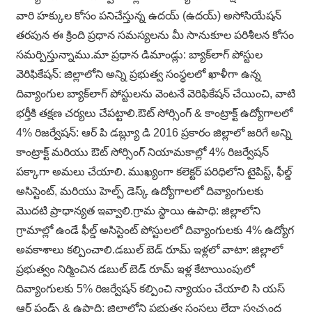
వారి హక్కుల కోసం పనిచేస్తున్న ఉదయ్ (ఉదయ్) అసోసియేషన్
తరపున ఈ క్రింది ప్రధాన సమస్యలను మీ సానుకూల పరిశీలన కోసం
సమర్పిస్తున్నాము.మా ప్రధాన డిమాండ్లు: బ్యాక్‌లాగ్ పోస్టుల
వెరిఫికేషన్: జిల్లాలోని అన్ని ప్రభుత్వ సంస్థలలో ఖాళీగా ఉన్న
దివ్యాంగుల బ్యాక్‌లాగ్ పోస్టులను వెంటనే వెరిఫికేషన్ చేయించి, వాటి
భర్తీకి తక్షణ చర్యలు చేపట్టాలి.ఔట్ సోర్సింగ్ & కాంట్రాక్ట్ ఉద్యోగాలలో
4% రిజర్వేషన్: ఆర్ పి డబ్ల్యూ డి 2016 ప్రకారం జిల్లాలో జరిగే అన్ని
కాంట్రాక్ట్ మరియు ఔట్ సోర్సింగ్ నియామకాల్లో 4% రిజర్వేషన్
పక్కాగా అమలు చేయాలి. ముఖ్యంగా కలెక్టర్ పరిధిలోని టైపిస్ట్, ఫీల్డ్
అసిస్టెంట్, మరియు హెల్ప్ డెస్క్ ఉద్యోగాలలో దివ్యాంగులకు
మొదటి ప్రాధాన్యత ఇవ్వాలి.గ్రామ స్థాయి ఉపాధి: జిల్లాలోని
గ్రామాల్లో ఉండే ఫీల్డ్ అసిస్టెంట్ పోస్టులలో దివ్యాంగులకు 4% ఉద్యోగ
అవకాశాలు కల్పించాలి.డబుల్ బెడ్ రూమ్ ఇళ్లలో వాటా: జిల్లాలో
ప్రభుత్వం నిర్మించిన డబుల్ బెడ్ రూమ్ ఇళ్ల కేటాయింపులో
దివ్యాంగులకు 5% రిజర్వేషన్ కల్పించి న్యాయం చేయాలి సి యస్
ఆర్ ఫండ్స్ & ఉపాధి: జిల్లాలోని ప్రభుత్వ సంస్థలు లేదా స్వచ్ఛంద