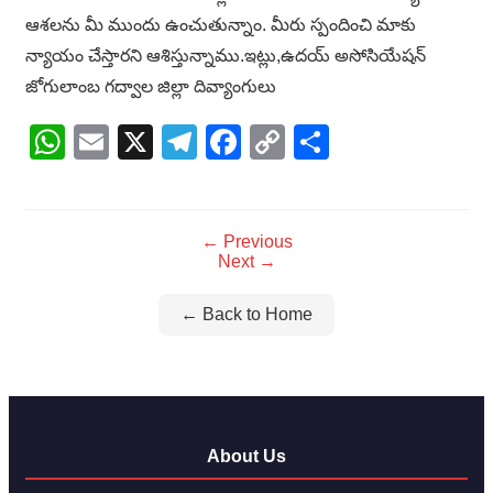
ఆశలను మీ ముందు ఉంచుతున్నాం. మీరు స్పందించి మాకు
న్యాయం చేస్తారని ఆశిస్తున్నాము.ఇట్లు,ఉదయ్ అసోసియేషన్
జోగులాంబ గద్వాల జిల్లా దివ్యాంగులు
WhatsApp
Email
X
Telegram
Facebook
Copy
Share
Link
← Previous
Next →
← Back to Home
About Us