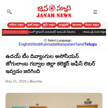
☰
జాతీయ వార్తలు
వైరల్ వార్తలు
క్రైమ్ వార్తలు
ఆంధ్రప్రదేశ్
తెలంగాణ
సినిమా వార్తలు
రపాలక కార్యాలయంలో ప్రొఫెసర్ జయశంకర్ జయంతి వేడుకలు
రాజమండ్రి విమానాశ్రయంలో పూసర్ల 
BREAKING NEWS
Select Language:
English
Hindi
Kannada
Malayalam
Tamil
Telugu
ఉదయ్ టీం దివ్యాంగుల అసోసియన్
జోగులాంబ గద్వాల జిల్లా కలెక్టర్ ఆఫీస్ లెటర్
ఇవ్వడం జరిగింది
May 21, 2026
|
తెలంగాణ