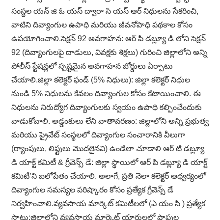
సంస్థల యన్ జి ఓ యస్ ద్వారా సి యస్ ఆర్ నిధులను సేకరించి,
వాటిని దివ్యాంగుల ఉపాధి మరియు జీవనోపాధి పథకాల కోసం
ఉపయోగించాలి.సెక్షన్ 92 అవగాహన: ఆర్ పి డబ్ల్యూ డి లోని సెక్షన్
92 (దివ్యాంగులపై దాడులు, వివక్షకు శిక్షలు) గురించి జిల్లాలోని అన్ని
పోలీస్ స్టేషన్లలో స్పష్టమైన అవగాహన బోర్డులు ఏర్పాటు
చేయాలి.జిల్లా కలెక్టర్ ఫండ్ (5% నిధులు): జిల్లా కలెక్టర్ నిధుల
నుండి 5% నిధులను కేవలం దివ్యాంగుల కోసం కేటాయించాలి. ఈ
నిధులను నిరుద్యోగ దివ్యాంగులకు స్వయం ఉపాధి కల్పించేందుకు
వాడుకోవాలి. అడ్డంకులు లేని వాతావరణం: జిల్లాలోని అన్ని ప్రభుత్వ
మరియు ప్రైవేట్ సంస్థలలో దివ్యాంగుల సంచారానికి వీలుగా
(ర్యాంపులు, లిఫ్టులు మొదలైనవి) ఉండేలా చూడాలి ఆర్ టి డబ్ల్యూ
డి యాక్ట్ కమిటీ & గ్రీవెన్స్ డే: జిల్లా స్థాయిలో ఆర్ పి డబ్ల్యూ డి యాక్ట్
కమిటీ’ని బలోపేతం చేయాలి. అలాగే, ప్రతి నెలా కలెక్టర్ ఆధ్వర్యంలో
దివ్యాంగుల సమస్యల పరిష్కారం కోసం ప్రత్యేక గ్రీవెన్స్ డే
నిర్వహించాలి.వ్యవసాయ మార్కెట్ కమిటీలలో (ఎ యం సి ) ప్రత్యేక
స్లాట్లు:జిల్లాలోని వ్యవసాయ మార్కెట్ యార్డులలో షాపుల