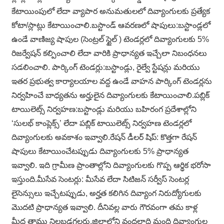
కేటాయింపులో లేదా వ్యాపార అనుమతులలో దివ్యాంగులకు ప్రత్యేక
కోటా/స్లాట్లు కేటాయించాలి.బస్టాండ్ ఆవరణలో షాపులు:బస్టాండ్లలో
ఉండే వాణిజ్య షాపుల (సెంట్రల్ స్టైల్ ) టెండర్లలో దివ్యాంగులకు 5%
రిజర్వేషన్ కల్పించాలి లేదా వారికి ప్రాధాన్యత ఇచ్చేలా నిబంధనలు
సడలించాలి. పార్కింగ్ టెండర్లు:బస్టాండ్లు, రైల్వే స్టేషన్లు మరియు
ఇతర ప్రభుత్వ కార్యాలయాల వద్ద ఉండే వాహన పార్కింగ్ టెండర్లను
నిర్వహించే బాధ్యతను అర్హులైన దివ్యాంగులకు కేటాయించాలి.పబ్లిక్
టాయిలెట్స్ నిర్వహణ:బస్టాండ్లు మరియు బహిరంగ ప్రదేశాల్లోని
‘సులభ్ కాంప్లెక్స్’ లేదా పబ్లిక్ టాయిలెట్స్ నిర్వహణ టెండర్లలో
దివ్యాంగులకు అవకాశం ఇవ్వాలి.రేషన్ డీలర్ షిప్: కొత్తగా రేషన్
షాపులు కేటాయించేటప్పుడు దివ్యాంగులకు 5% ప్రాధాన్యత
ఇవ్వాలి. ఇది గ్రామీణ ప్రాంతాల్లోని దివ్యాంగులకు గొప్ప ఆర్థిక భరోసా
ఇస్తుంది.మీసేవ సెంటర్లు: మీసేవ లేదా సిటిజన్ సర్వీస్ సెంటర్ల
లైసెన్సులు ఇచ్చేటప్పుడు, అర్హత కలిగిన దివ్యాంగ నిరుద్యోగులకు
మొదటి ప్రాధాన్యత ఇవ్వాలి. దీనివల్ల వారు గౌరవంగా తమ కాళ్ల
మీద తాము నిలబడగలరు.జిల్లాలోని వందలాది మంది దివ్యాంగుల