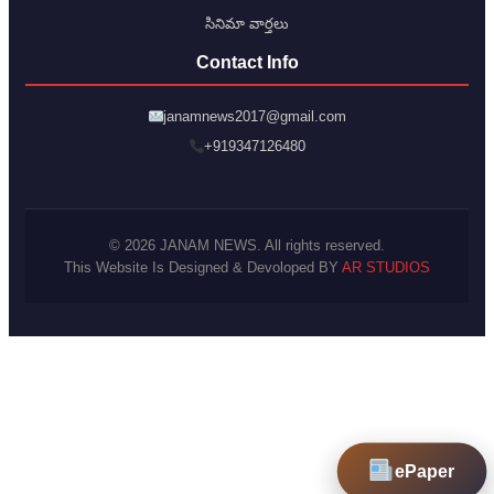
సినిమా వార్తలు
Contact Info
janamnews2017@gmail.com
+919347126480
© 2026 JANAM NEWS. All rights reserved.
This Website Is Designed & Devoloped BY
AR STUDIOS
ePaper