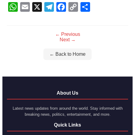
WhatsApp
Email
X
Telegram
Facebook
Copy
Share
Link
← Previous
Next →
← Back to Home
About Us
Latest news updates from around the world. Stay informed with
breaking news, politics, entertainment, and more.
Quick Links