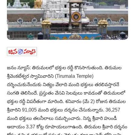
జనం న్యూస్: తిరుమలలో భక్తుల రద్దీ కొనసాగుతుంది. తిరుమల
శ్రీవెంకటేశ్వర స్వామివారిని (Tirumala Temple)
దర్శించుకునేందుకు నిత్యం వేలాది మంది భక్తులు తరలివస్తారనే
సంగతి తెలిసిందే. ప్రస్తుతం వేసవి సెలవులు కావడంతో తిరుమలలో
భక్తుల రద్దీ విపరీతంగా మారింది. శనివారం (మే 2) రోజున తిరుమల
శ్రీవారిని 91,005 మంది భక్తులు దర్శనం చేసుకున్నారు. 36,257
మంది భక్తులు తలనీలాలు సమర్పించారు. నిన్న శ్రీవారి హుండీ
ఆదాయం 3.37 కోట్ల రూపాయలుగాఉంది. తిరుమల శ్రీవారి దర్శనం