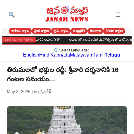
☰
జాతీయ వార్తలు
వైరల్ వార్తలు
క్రైమ్ వార్తలు
ఆంధ్రప్రదేశ్
తెలంగాణ
సినిమా వార్తలు
డవ పల్లి మ్మ అమ్మవారికి ఆషాడ సారె*
ఆషాడ బోనాల పండుగ మహోత్సవంలో పాల్గొన్న జనసేన నాయక
BREAKING NEWS
Select Language:
English
Hindi
Kannada
Malayalam
Tamil
Telugu
తిరుమలలో భక్తుల రద్దీ: శ్రీవారి దర్శనానికి 16
గంటల సమయం…
May 3, 2026
|
ఆంధ్రప్రదేశ్