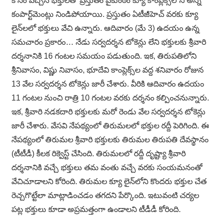
కోసం వచ్చిన భక్తులతో ప్రస్తుతం వైకుంఠం క్యూ కాంప్లెక్స్‌లోని అన్ని
కంపార్ట్‌మెంట్లు నిండిపోయాయి. ప్రస్తుతం ఏటీజీహెచ్ వరకు క్యూ
లైన్‌లలో భక్తులు వేచి ఉన్నారు. ఆదివారం (మే 3) ఉదయం ఉన్న
సమచారం ప్రకారం… నేడు సర్వదర్శన టోకెన్లు లేని భక్తులకు శ్రీవారి
దర్శనానికి 16 గంటల సమయం పడుతుంది. ఇక, తిరుపతిలోని
శ్రీనివాసం, విష్ణు నివాసం, భూదేవి కాంప్లెక్స్‌ల వద్ద శనివారం రోజున
13 వేల సర్వదర్శన టోకెన్లు జారీ చేశారు. వీరికి ఆదివారం ఉదయం
11 గంటల నుంచి రాత్రి 10 గంటల వరకు దర్శనం కల్పించనున్నారు.
ఇక, శ్రీవారి నడకదారి భక్తులకు మరో రెండు వేల సర్వదర్శన టోకెన్లు
జారీ చేశారు. వేసవి నేపథ్యంలో తిరుమలలో భక్తుల రద్దీ పెరిగింది. ఈ
నేపథ్యంలో తిరుమల శ్రీవారి భక్తులకు తిరుమల తిరుపతి దేవస్థానం
(టీటీడీ) కీలక రిక్వెస్ట్ చేసింది. తిరుమలలో రద్దీ దృష్ట్యా శ్రీవారి
దర్శనానికి వచ్చే భక్తులు తమ వంతు వచ్చే వరకు సంయమనంతో
వేచిచూడాలని కోరింది. తిరుమల క్యూ లైన్‌లోని కొందరు భక్తుల చేత
రెచ్చగొట్టేలా మాట్లాడించడం తగదని పేర్కొంది. ఇటువంటి చర్యల
పట్ల భక్తులు కూడా అప్రమత్తంగా ఉండాలని టీడీడీ కోరింది.