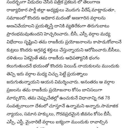
సందర్భంగా విడుదల చేసిన పత్రిక ప్రకటన లో తెలంగాణ
రాజ్యాధికార పార్టీ జిల్లా అధ్యక్షులు మొరుగు వీరేష్ మాట్లాడుతూ,
సమాజంలో కొందరు అధికార మదంతో అణగారిన వర్గాలను
అణచివేయాలని ప్రయత్నిస్తే దానికి వ్యతిరేకంగా తిరుగుబాటు
ప్రారంభమవుతుందని హెచ్చరించారు. బీసీ, ఎస్సీ వర్గాల మధ్య
విభేదాలు సృష్టించి తమ రాజకీయ ప్రయోజనాలను కాపాడుకోవాలనే
కుట్రలు కొందరు అగ్రవర్ణ శక్తులు చేస్తున్నాయని ఆరోపించారు.బీసీలు,
దళితులు ఏకమైతే తమ రాజకీయ ఆధిపత్యానికి భంగం
కలుగుతుందనే భయంతో కొందరు పెయిడ్ నాయకులను ముందుకు
తెచ్చి ఇరు వర్గాల మధ్య చిచ్చు పెట్టే ప్రయత్నాలు
జరుగుతున్నాయని ఆయన విమర్శించారు. అనంతరం ఆ వర్గాల
ప్రజలను తమ రాజకీయ ప్రయోజనాల కోసం బానిసలుగా
మార్చుకొని, తమ చెప్పుచేతల్లో ఉంచుకునే విధానాన్ని గత 78
సంవత్సరాలుగా దేశంలో చూస్తూనే ఉన్నామని అన్నారు.సామాజిక
న్యాయం, సమాన హక్కులు, గౌరవప్రదమైన జీవనం కోసం బీసీ,
ఎస్సీ, ఎస్టీ, మైనారిటీ వర్గాలు ఐక్యంగా ముందుకు రావాల్సిన