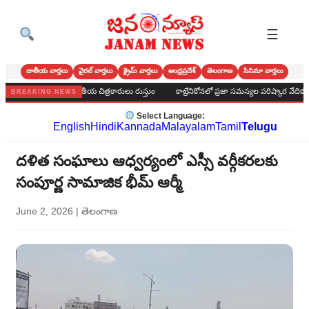
☰
జాతీయ వార్తలు
వైరల్ వార్తలు
క్రైమ్ వార్తలు
ఆంధ్రప్రదేశ్
తెలంగాణ
సినిమా వార్తలు
' బోనం --అంతర్జాతీయ చిత్రకారులు రుస్తుం
కాట్రేనికోనలో ప్రజా సమస్యల పరిష్కార వేదిక
వివా
BREAKING NEWS
Select Language:
English
Hindi
Kannada
Malayalam
Tamil
Telugu
దళిత సంఘాలు ఆధ్వర్యంలో ఎస్సీ వర్గీకరలకు
సంపూర్ణ సామాజిక భీమ్ ఆర్మీ
June 2, 2026
|
తెలంగాణ