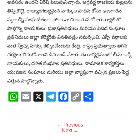
అవసరం ఉందని వీరేష్ పిలుపునిచ్చారు. అగ్రవర్ణ రాజకీయ కుట్రలను
తిప్పికొట్టి, రాజ్యాంగబద్ధమైన హక్కుల సాధన కోసం అణగారిన
వర్గాలన్నీ సంఘటితంగా పోరాడాలని ఆయన కోరారు.ర్యాలీలో
పాల్గొన్న నాయకులు, ప్రజాప్రతినిధులు మరియు వివిధ సంఘాల
ప్రతినిధులు జిల్లా కలెక్టర్‌కు వినతిపత్రం సమర్పించి, ఎస్సీ వర్గాలకు
మత స్వేచ్ఛ హక్కు కల్పించేందుకు కేంద్ర, రాష్ట్ర ప్రభుత్వాలు తగిన
చర్యలు తీసుకోవాలని డిమాండ్ చేశారు.ఈ కార్యక్రమంలో భీమ్ ఆర్మీ
నాయకులు, దళిత సంఘాల ప్రతినిధులు, సామాజిక కార్యకర్తలు,
యువజన సంఘాలు మరియు జిల్లా వ్యాప్తంగా వచ్చిన ప్రజలు పెద్ద
ఎత్తున పాల్గొన్నారు.
WhatsApp
Email
X
Telegram
Facebook
Copy
Share
Link
← Previous
Next →