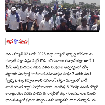
జనం న్యూస్ 02 జూన్ 2026 జిల్లా బ్యూరో ఇన్చార్జి జోగులాంబ
గద్వాల్ జిల్లా విష్ణు వర్ధన్ గౌడ్ ; జోగుళాంబ గద్వాల్ జిల్లా జూన్ 1:
భీమ్ ఆర్మీ మరియు వివిధ దళిత సంఘాల ఆధ్వర్యంలో ఎస్సీ
వర్గాలకు సంపూర్ణ సామాజిక సమానత్వం సాధించే వరకు మత
స్వేచ్ఛ హక్కు కల్పించాలని డిమాండ్ చేస్తూ గద్వాలలో భారీ
శాంతియుత ర్యాలీ నిర్వహించారు. అంబేద్కర్ చౌరస్తా నుండి కలెక్టర్
కార్యాలయం వరకు సాగిన ఈ ర్యాలీలో జిల్లా నలుమూలల నుంచి
భారీ సంఖ్యలో ప్రజలు పాల్గొని తమ ఐక్యతను చాటుకున్నారు. ఈ