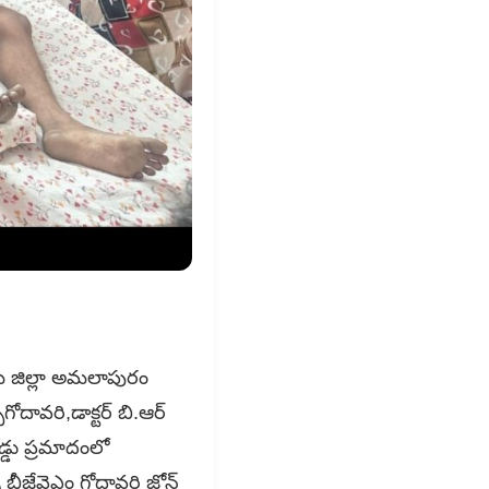
సీమ జిల్లా అమలాపురం
దావరి,డాక్టర్ బి.ఆర్
డ్డు ప్రమాదంలో
బీజేవైఎం గోదావరి జోన్