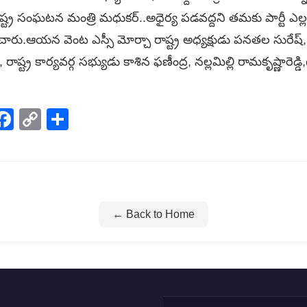
 రాష్ట్ర సంఘటన మంత్రి మధుకర్..అధైర్య పడవద్దని తమకు పార్టీ ఎల
రు.ఆయన వెంట ఎస్సీ మోర్చా రాష్ట్ర అధ్యక్షుడు పనతల సురేష్, బీ
్య, రాష్ట్ర కార్యవర్గ సభ్యుడు కాశిన ఫణీంద్ర, నల్లమిల్లి రామకృష్ణారె
p
elegram
Facebook
Copy
Share
Link
← Back to Home