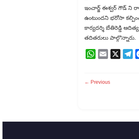
ఇంచార్జ్ ఈశ్వర్ గౌడ్ ని
ఉంటుందని భరోసా కల్పించా
కార్యదర్శి బేతిరెడ్డి ఆదిత
తదితరులు పాల్గొన్నారు.
WhatsAp
Email
X
T
← Previous