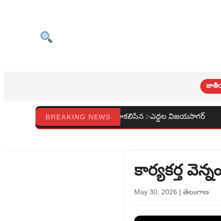
జాతీ
యాదపూర్వకంగాకలిసిన :-ఎద్దల విజయసాగర్
బ్రూక్లిన్ గ్రామర్ హైస్
BREAKING NEWS
కార్యకర్త వెన్
May 30, 2026
|
తెలంగాణ