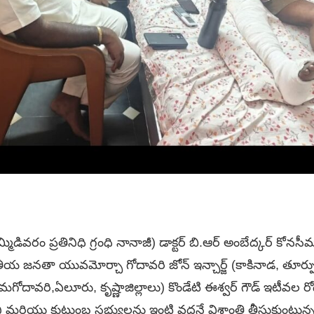
ిడివరం ప్రతినిధి గ్రంధి నానాజీ) డాక్టర్ బి.ఆర్ అంబేద్కర్ కోన
ీయ జనతా యువమోర్చా గోదావరి జోన్ ఇన్చార్జ్ (కాకినాడ, తూర్పుగో
మగోదావరి,ఏలూరు, కృష్ణాజిల్లాలు) కొండేటి ఈశ్వర్ గౌడ్ ఇటీవల రో
ియు కుటుంబ సభ్యులను ఇంటి వద్దనే విశ్రాంతి తీసుకుంటున్న 