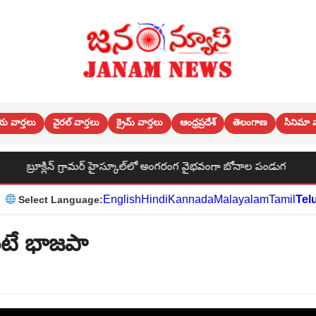
య వార్తలు
వైరల్ వార్తలు
క్రైమ్ వార్తలు
ఆంధ్రప్రదేశ్
తెలంగాణ
సినిమా వ
కూల్‌లో అంగరంగ వైభవంగా బోనాల పండుగ
బూత్ స్థాయి నుండి పార్టీ
English
Hindi
Kannada
Malayalam
Tamil
Tel
Select Language:
నంటే భాజపా