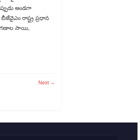
్లప్పుడు అండగా
జేవైఎం రాష్ట్ర ప్రధాన
డ్డి,గణాల సాయి,
Next →