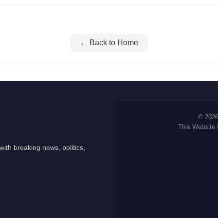
← Back to Home
© 2026
This Website
ith breaking news, politics,