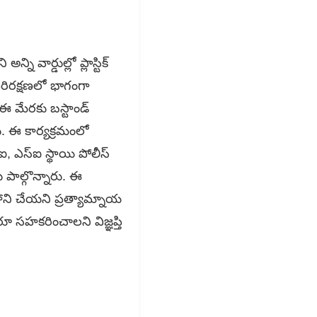
ని వార్డుల్లో ప్లాస్టిక్
పరిరక్షణలో భాగంగా
 ఈ మేరకు బస్టాండ్
రు. ఈ కార్యక్రమంలో
ఐ, ఎస్ఐ స్థాయి పోలీస్
 పాల్గొన్నారు. ఈ
హాని చేయని ప్రత్యామ్నాయ
రూ సహకరించాలని విజ్ఞప్తి