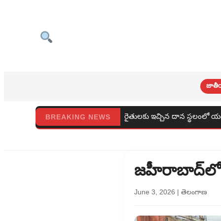
జాతీ
త్సవాలు
రైతులకు ఇచ్చిన దాన స్థలంలో యం ఆర్ ఓ భవనమ రైతుల చ
BREAKING NEWS
జహీరాబాద్‌లో 
June 3, 2026
|
తెలంగాణ