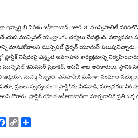
లా ఇన్చార్జి బి వీరేశం జహీరాబాద్, జూన్ 3: మున్సిపాలిటీ పరిధిలోని అన్
ధించేందుకు మున్సిపల్ యంత్రాంగం చర్యలు చేపట్టింది. పర్యావరణ 
డకాన్ని మానుకోవాలని మున్సిపల్ చైర్మన్ యూనుస్ పిలుపునిచ్చారు.
 ప్లాస్టిక్ నిషేధంపై విస్తృత అవగాహన కార్యక్రమాన్ని నిర్వహించా
టు మున్సిపల్ కమిషనర్ ప్రభాకర్, అటవీ శాఖ అధికారులు, స్థానిక సీ
ని ఇర్మియా, మెప్మా సిబ్బంది, ఎస్‌హెచ్‌జి మహిళా సంఘాల సభ్యులు
తూ, ప్రజలు స్వచ్ఛందంగా ప్లాస్టిక్‌ను విడనాడి, పర్యావరణానికి 
ి కోరారు. ప్లాస్టిక్ రహిత జహీరాబాద్‌గా మార్చడానికి ప్రతి ఒక్క
p
elegram
Facebook
Copy
Share
Link