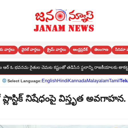
య వార్తలు
వైరల్ వార్తలు
క్రైమ్ వార్తలు
ఆంధ్రప్రదేశ్
తెలంగాణ
సినిమా వ
ెమట కష్టంతో తడిసిన స్థలాన్ని రాజకీయాలకు తాకట్టు పెడతారా
English
Hindi
Kannada
Malayalam
Tamil
Tel
Select Language:
ప్లాస్టిక్ నిషేధంపై విస్తృత అవగాహన.