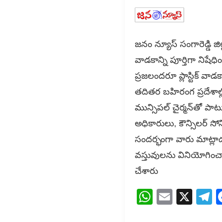
జనం న్యూస్ సంగారెడ్డి జిల్
వాడకాన్ని పూర్తిగా నిషే
ప్రజలందరూ ప్లాస్టిక్ వా
తదితర బహిరంగ ప్రదేశాల్లో
మున్సిపల్ చైర్మన్‌తో పా
అధికారులు, కౌన్సిలర్ సో
సందర్భంగా వారు మాట్లాడు
వస్తువులను వినియోగించాలన
చేశారు
WhatsAp
Email
X
T