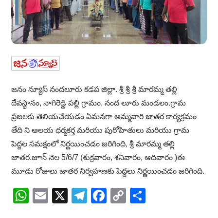
జనం న్యూస్ నందలూరు కడప జిల్లా. శ్రీ శ్రీ శ్రీ మారమ్మ తల్లి
దేవస్థానం, నాగిరెడ్డి పల్లి గ్రామం, నంద లూరు మండలం.గ్రామ
ప్రజలకు తెలియచేయడం ఏమనగా అమ్మవారి జాతర కార్యక్రమం
తేది ని ఆలయ ధర్మకర్త మరియు పురోహితులు మరియు గ్రామ
పెద్దల సమక్షంలో నిర్ణయించడం జరిగింది, శ్రీ మారమ్మ తల్లి
జాతర.జూన్ నెల 5/6/7 (శుక్రవారం, శనివారం, ఆదివారం )ఈ
మూడు రోజులు జాతర నిర్వహణకు పెద్దలు నిర్ణయించడం జరిగింది.
WhatsApp
Email
X
Telegram
Facebook
Copy
Share
Link