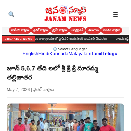
☰
జాతీయ వార్తలు
వైరల్ వార్తలు
క్రైమ్ వార్తలు
ఆంధ్రప్రదేశ్
తెలంగాణ
సినిమా వార్తలు
నందికొండ పురపాలక కార్యాలయంలో ప్రొఫెసర్ జయశంకర్ జయంతి వేడుకలు
రాజమండ్రి విమానా
BREAKING NEWS
Select Language:
English
Hindi
Kannada
Malayalam
Tamil
Telugu
జూన్ 5,6,7 తేది లలో శ్రీ శ్రీ శ్రీ మారమ్మ
తల్లిజాతర
May 7, 2026
|
వైరల్ వార్తలు