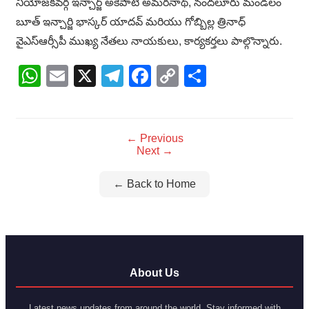
నియోజకవర్గ ఇన్చార్జ్ అకేపాటి అమరనాథ్, నందలూరు మండలం
బూత్ ఇన్చార్జి భాస్కర్ యాదవ్ మరియు గోబ్బిల్ల త్రినాధ్
వైఎస్ఆర్సీపీ ముఖ్య నేతలు నాయకులు, కార్యకర్తలు పాల్గొన్నారు.
WhatsApp
Email
X
Telegram
Facebook
Copy
Share
Link
← Previous
Next →
← Back to Home
About Us
Latest news updates from around the world. Stay informed with