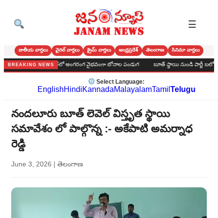
☰
జాతీయ వార్తలు
వైరల్ వార్తలు
క్రైమ్ వార్తలు
ఆంధ్రప్రదేశ్
తెలంగాణ
సినిమా వార్తలు
క్లిన్ గ్రామర్ హైస్కూల్‌లో అంగరంగ వైభవంగా బోనాల పండుగ
బూత్ స్థాయి నుండి పార్టీ బలోపేతం చేద
BREAKING NEWS
Select Language:
English
Hindi
Kannada
Malayalam
Tamil
Telugu
నందలూరు బూత్ లెవెల్ విస్తృత స్థాయి
సమావేశం లో పాల్గొన్న :- అకేపాటి అమర్నాధ
రెడ్డి
June 3, 2026
|
తెలంగాణ