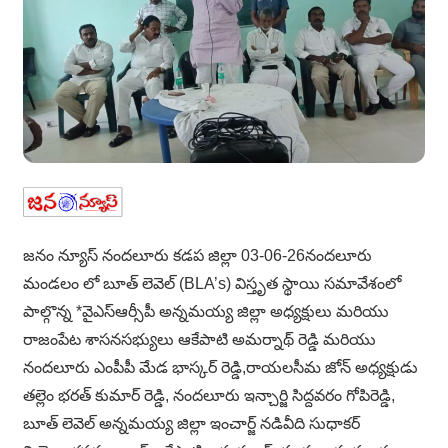
జనం న్యూస్ నందలూరు కడప జిల్లా 03-06-26నందలూరు
మండలం లో బూత్ లెవెల్ (BLA’s) విస్తృత స్థాయి సమావేశంలో
పాల్గొన్న *వైఎస్ఆర్సీపీ అన్నమయ్య జిల్లా అధ్యక్షులు మరియు
రాజంపేట శాసనసభ్యులు ఆకేపాటి అమర్నాథ్ రెడ్డి మరియు
నందలూరు ఎంపీపీ మేడ భాస్కర్ రెడ్డి,రాయలసీమ జోన్ అధ్యక్షుడు
తల్లెం భరత్ కుమార్ రెడ్డి, నందలూరు ఇన్చార్జి సిద్దవరం గోపిరెడ్డి,
బూత్ లెవెల్ అన్నమయ్య జిల్లా ఇంచార్జ్ నడివీది సుధాకర్