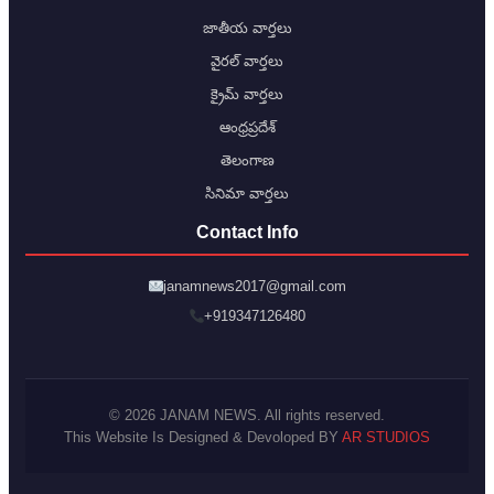
జాతీయ వార్తలు
వైరల్ వార్తలు
క్రైమ్ వార్తలు
ఆంధ్రప్రదేశ్
తెలంగాణ
సినిమా వార్తలు
Contact Info
janamnews2017@gmail.com
+919347126480
© 2026 JANAM NEWS. All rights reserved.
This Website Is Designed & Devoloped BY
AR STUDIOS