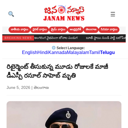
☰
జాతీయ వార్తలు
వైరల్ వార్తలు
క్రైమ్ వార్తలు
ఆంధ్రప్రదేశ్
తెలంగాణ
సినిమా వార్తలు
 గ్రామర్ హైస్కూల్‌లో అంగరంగ వైభవంగా బోనాల పండుగ
బూత్ స్థాయి నుండి పార్టీ బలోపేతం చేద్దాం :
BREAKING NEWS
Select Language:
English
Hindi
Kannada
Malayalam
Tamil
Telugu
రిటైర్మెంట్ తీసుకున్న మూడు రోజులకే మాజీ
డీఎస్పీ రసూల్ సాహెబ్ మృతి
June 5, 2026
|
తెలంగాణ