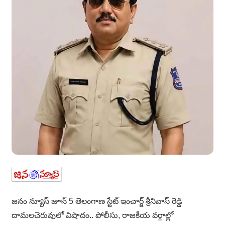
జనం న్యూస్ జూన్ 5 తెలంగాణ స్టేట్ ఇంచార్జ్ శ్రీనివాస్ రెడ్డి
దామలచెరువులో విషాదం.. పోలీసు, రాజకీయ వర్గాల్లో