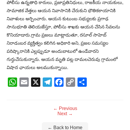
పోలీసు ఉన్నతాధి కారులు, ప్రజాప్రతినిధులు, రాజకీయ నాయకులు,
సామాజిక వేత్తలు ఆయన నివాసానికి చేరుకుని భౌతికకాయానికి
నివాళులు అర్పించారు. ఆయన కుటుంబ సభ్యులకు ప్రగాఢ
సానుభూతి తెలియజేస్తూ, పోలీసు శాఖకు ఆయన చేసిన సేవలను
కొనియాడారు.గ్రామ ప్రజలు మాట్లాడుతూ, రసూల్ సాహెబ్
నిరాడంబర వ్యక్తిత్వం కలిగిన అధికారి అని, ప్రజల సమస్యల
పరిష్కారానికి ఎల్లప్పుడూ అందుబాటులో ఉండేవారని
గుర్తుచేసుకున్నారు. ఆయన మృతి పట్ల దామలచెరువు గ్రామంలో
విషాద ఛాయలు అలముకున్నాయి.
WhatsApp
Email
X
Telegram
Facebook
Copy
Share
Link
← Previous
Next →
← Back to Home