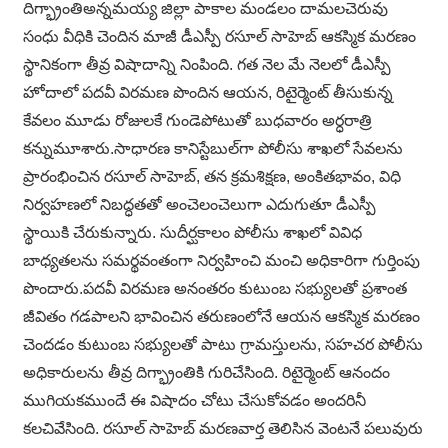
దిగ్భ్రాంతిఅన్నమయ్య జిల్లా పాకాల మండలం దామలచెరువు
సంధు వీధికి చెందిన మాజీ డీఎస్పీ రసూల్ సాహెబ్ ఆకస్మిక మరణం
స్థానికంగా తీవ్ర విషాదాన్ని నింపింది. గత నెల మే నెలలో డీఎస్పీ
హోదాలో పదవీ విరమణ పొందిన ఆయన, రిటైర్మెంట్ తీసుకున్న
కేవలం మూడు రోజులకే గుండెపోటుతో బుధవారం అర్ధరాత్రి
కన్నుమూశారు.సాధారణ కానిస్టేబుల్‌గా పోలీసు శాఖలో సేవలను
ప్రారంభించిన రసూల్ సాహెబ్, తన క్రమశిక్షణ, అంకితభావం, విధి
నిర్వహణలో నిబద్ధతతో అంచెలంచెలుగా ఎదుగుతూ డీఎస్పీ
స్థాయికి చేరుకున్నారు. సుదీర్ఘకాలం పోలీసు శాఖలో వివిధ
బాధ్యతలను సమర్థవంతంగా నిర్వహించి మంచి అధికారిగా గుర్తింపు
పొందారు.పదవీ విరమణ అనంతరం కుటుంబ సభ్యులతో ప్రశాంత
జీవితం గడపాలని భావించిన తరుణంలోనే ఆయన ఆకస్మిక మరణం
చెందడం కుటుంబ సభ్యులతో పాటు గ్రామస్తులను, సహచర పోలీసు
అధికారులను తీవ్ర దిగ్భ్రాంతికి గురిచేసింది. రిటైర్మెంట్ ఆనందం
ముగియకముందే ఈ విషాదం చోటు చేసుకోవడం అందరినీ
కలచివేసింది. రసూల్ సాహెబ్ మరణవార్త తెలిసిన వెంటనే పలువురు