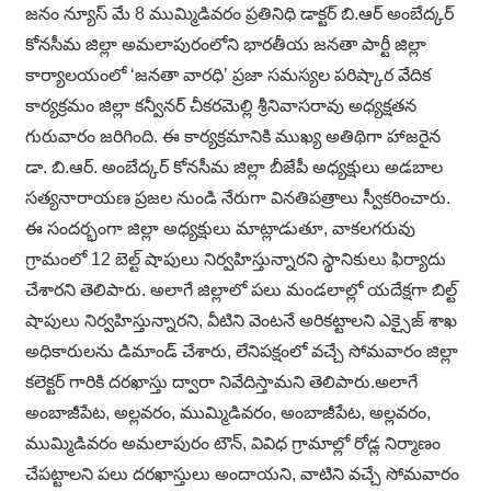
జనం న్యూస్ మే 8 ముమ్మిడివరం ప్రతినిధి డాక్టర్ బి.ఆర్ అంబేద్కర్
కోనసీమ జిల్లా అమలాపురంలోని భారతీయ జనతా పార్టీ జిల్లా
కార్యాలయంలో ‘జనతా వారధి’ ప్రజా సమస్యల పరిష్కార వేదిక
కార్యక్రమం జిల్లా కన్వీనర్ చీకరమెల్లి శ్రీనివాసరావు అధ్యక్షతన
గురువారం జరిగింది. ఈ కార్యక్రమానికి ముఖ్య అతిథిగా హాజరైన
డా. బి.ఆర్. అంబేద్కర్ కోనసీమ జిల్లా బీజేపీ అధ్యక్షులు అడబాల
సత్యనారాయణ ప్రజల నుండి నేరుగా వినతిపత్రాలు స్వీకరించారు.
ఈ సందర్భంగా జిల్లా అధ్యక్షులు మాట్లాడుతూ, వాకలగరువు
గ్రామంలో 12 బెల్ట్ షాపులు నిర్వహిస్తున్నారని స్థానికులు ఫిర్యాదు
చేశారని తెలిపారు. అలాగే జిల్లాలో పలు మండలాల్లో యదేక్షగా బిల్ట్
షాపులు నిర్వహిస్తున్నారని, వీటిని వెంటనే అరికట్టాలని ఎక్సైజ్ శాఖ
అధికారులను డిమాండ్ చేశారు, లేనిపక్షంలో వచ్చే సోమవారం జిల్లా
కలెక్టర్ గారికి దరఖాస్తు ద్వారా నివేదిస్తామని తెలిపారు.అలాగే
అంబాజీపేట, అల్లవరం, ముమ్మిడివరం, అంబాజీపేట, అల్లవరం,
ముమ్మిడివరం అమలాపురం టౌన్, వివిధ గ్రామాల్లో రోడ్ల నిర్మాణం
చేపట్టాలని పలు దరఖాస్తులు అందాయని, వాటిని వచ్చే సోమవారం