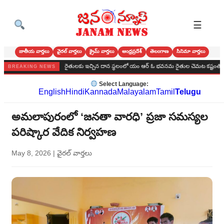
☰
జాతీయ వార్తలు
వైరల్ వార్తలు
క్రైమ్ వార్తలు
ఆంధ్రప్రదేశ్
తెలంగాణ
సినిమా వార్తలు
వారోత్సవాలు
రైతులకు ఇచ్చిన దాన స్థలంలో యం ఆర్ ఓ భవనమ రైతుల చెమట కష్టంతో తడిసిన స్థల
BREAKING NEWS
Select Language:
English
Hindi
Kannada
Malayalam
Tamil
Telugu
అమలాపురంలో ‘జనతా వారధి’ ప్రజా సమస్యల
పరిష్కార వేదిక నిర్వహణ
May 8, 2026
|
వైరల్ వార్తలు