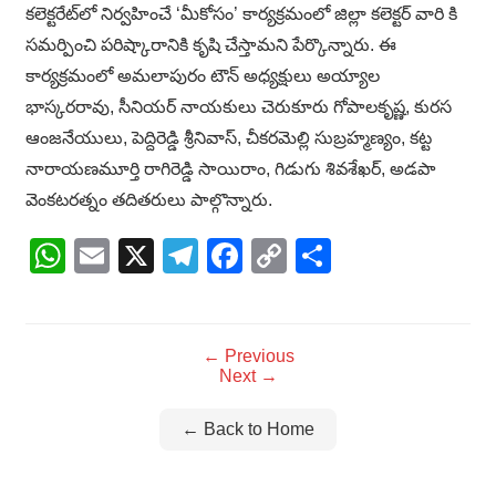
కలెక్టరేట్‌లో నిర్వహించే ‘మీకోసం’ కార్యక్రమంలో జిల్లా కలెక్టర్ వారి కి
సమర్పించి పరిష్కారానికి కృషి చేస్తామని పేర్కొన్నారు. ఈ
కార్యక్రమంలో అమలాపురం టౌన్ అధ్యక్షులు అయ్యాల
భాస్కరరావు, సీనియర్ నాయకులు చెరుకూరు గోపాలకృష్ణ, కురస
ఆంజనేయులు, పెద్దిరెడ్డి శ్రీనివాస్, చీకరమెల్లి సుబ్రహ్మణ్యం, కట్ట
నారాయణమూర్తి రాగిరెడ్డి సాయిరాం, గిడుగు శివశేఖర్, అడపా
వెంకటరత్నం తదితరులు పాల్గొన్నారు.
WhatsApp
Email
X
Telegram
Facebook
Copy
Share
Link
← Previous
Next →
← Back to Home