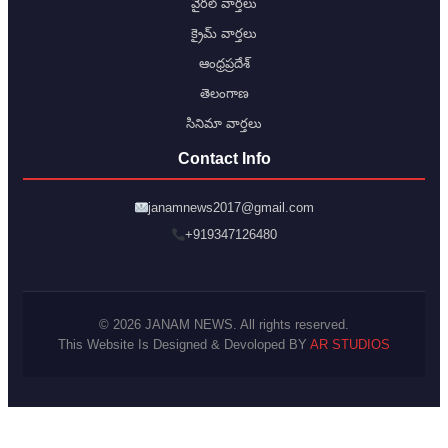
వైరల్ వార్తలు
క్రైమ్ వార్తలు
ఆంధ్రప్రదేశ్
తెలంగాణ
సినిమా వార్తలు
Contact Info
janamnews2017@gmail.com
+919347126480
© 2026 JANAM NEWS. All rights reserved.
This Website Is Designed & Devoloped BY
AR STUDIOS