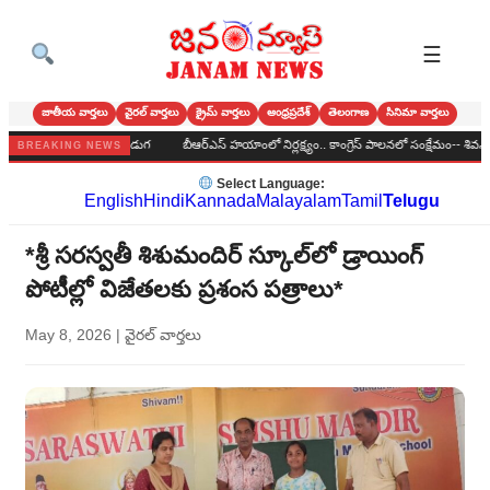
☰
జాతీయ వార్తలు
వైరల్ వార్తలు
క్రైమ్ వార్తలు
ఆంధ్రప్రదేశ్
తెలంగాణ
సినిమా వార్తలు
 ఘనంగా బోనాల పండుగ
బీఆర్‌ఎస్‌ హయాంలో నిర్లక్ష్యం.. కాంగ్రెస్‌ పాలనలో సంక్షేమం-- శివన్నోళ్ల శివక
BREAKING NEWS
Select Language:
English
Hindi
Kannada
Malayalam
Tamil
Telugu
*శ్రీ సరస్వతీ శిశుమందిర్ స్కూల్‌లో డ్రాయింగ్
పోటీల్లో విజేతలకు ప్రశంస పత్రాలు*
May 8, 2026
|
వైరల్ వార్తలు