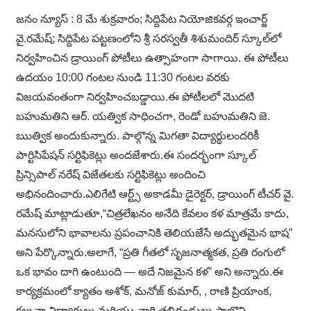
జనం న్యూస్ : 8 మే శుక్రవారం; సిద్దిపేట నియోజికవర్గ ఇంచార్జ్
వై.రమేష్; సిద్దిపేట పట్టణంలోని శ్రీ సరస్వతీ శిశుమందిర్ స్కూల్‌లో
నిర్వహించిన డ్రాయింగ్ పోటీలు ఉత్సాహంగా సాగాయి. ఈ పోటీలు
ఉదయం 10:00 గంటల నుండి 11:30 గంటల వరకు
విజయవంతంగా నిర్వహించబడ్డాయి.ఈ పోటీలలో మొదటి
బహుమతిని ఆర్. యత్విక సాధించగా, రెండో బహుమతిని జె.
ఋత్విక అందుకున్నారు. పాల్గొన్న మిగతా విద్యార్థులందరికీ
పార్టిసిపేషన్ సర్టిఫికెట్లు అందజేశారు.ఈ సందర్భంగా స్కూల్
ప్రిన్సిపాల్ నరేష్ విజేతలకు సర్టిఫికెట్లు అందించి
అభినందించారు.ఎలిగేటి ఆర్ట్స్ అకాడమీ డైరెక్టర్, డ్రాయింగ్ టీచర్ వై.
రమేష్ మాట్లాడుతూ,“చిత్రలేఖనం అనేది కేవలం కళ మాత్రమే కాదు,
మనసులోని భావాలను ప్రపంచానికి తెలియజేసే అద్భుతమైన భాష”
అని పేర్కొన్నారు.అలాగే, “ప్రతి గీతలో సృజనాత్మకత, ప్రతి రంగులో
ఒక భావం దాగి ఉంటుంది — అదే నిజమైన కళ” అని అన్నారు.ఈ
కార్యక్రమంలో క్యాతం అశోక్, మనోజ్ కుమార్, , రాణి ప్రియాంక,
కల్పనా విద్యార్థులు మరియు వారి తల్లిదండ్రులు పాల్గొని