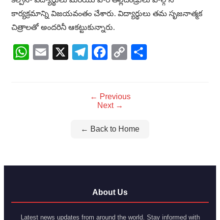
కార్యక్రమాన్ని విజయవంతం చేశారు. విద్యార్థులు తమ సృజనాత్మక
చిత్రాలతో అందరినీ ఆకట్టుకున్నారు.
WhatsApp
Email
X
Telegram
Facebook
Copy
Share
Link
← Previous
Next →
← Back to Home
About Us
Latest news updates from around the world. Stay informed with