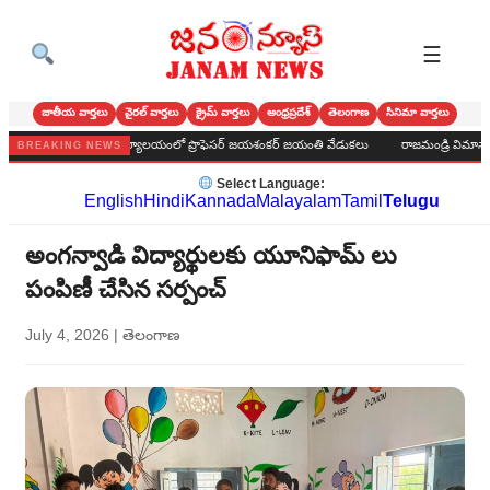
☰
జాతీయ వార్తలు
వైరల్ వార్తలు
క్రైమ్ వార్తలు
ఆంధ్రప్రదేశ్
తెలంగాణ
సినిమా వార్తలు
ికొండ పురపాలక కార్యాలయంలో ప్రొఫెసర్ జయశంకర్ జయంతి వేడుకలు
రాజమండ్రి విమానాశ్రయంలో
BREAKING NEWS
Select Language:
English
Hindi
Kannada
Malayalam
Tamil
Telugu
అంగన్వాడి విద్యార్థులకు యూనిఫామ్ లు
పంపిణీ చేసిన సర్పంచ్
July 4, 2026
|
తెలంగాణ