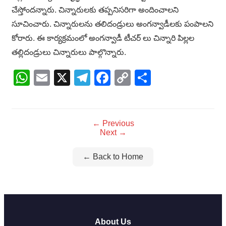
చేస్తోందన్నారు. చిన్నారులకు తప్పనిసరిగా అందించాలని
సూచించారు. చిన్నారులను తలిదండ్రులు అంగన్వాడీలకు పంపాలని
కోరారు. ఈ కార్యక్రమంలో అంగన్వాడీ టీచర్ లు చిన్నారి పిల్లల
తల్లిదండ్రులు చిన్నారులు పాల్గొన్నారు.
WhatsApp
Email
X
Telegram
Facebook
Copy
Share
Link
← Previous
Next →
← Back to Home
About Us