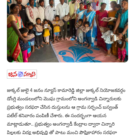
జుక్కల్ జులై 4 జనం న్యూస్ కామారెడ్డి జిల్లా జుక్కల్ నియోజకవర్గం
డోంగ్లి మండలంలోని మొఘ గ్రామంలోని అంగన్వాడి చిన్నారులకు
ప్రభుత్వం సరఫరా చేసిన దుస్తులను ఆ గ్రామ సర్పంచ్ బస్వంత్
పటేల్ శనివారం పంపిణీ చేశారు. ఈ సందర్భంగా ఆయన
మాట్లాడుతూ.. ప్రభుత్వం అంగన్వాడీ కేంద్రాల ద్వారా చిన్నారి
పిల్లలకు విద్య అభివృద్ధి తో పాటు మంచి పౌష్టికాహారం సరఫరా