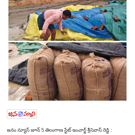
జనం న్యూస్ జూన్ 5 తెలంగాణ స్టేట్ ఇంచార్జ్ శ్రీనివాస్ రెడ్డి :