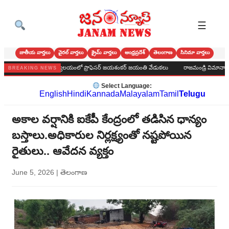
☰
జాతీయ వార్తలు
వైరల్ వార్తలు
క్రైమ్ వార్తలు
ఆంధ్రప్రదేశ్
తెలంగాణ
సినిమా వార్తలు
డ పురపాలక కార్యాలయంలో ప్రొఫెసర్ జయశంకర్ జయంతి వేడుకలు
రాజమండ్రి విమానాశ్రయంలో పూస
BREAKING NEWS
Select Language:
English
Hindi
Kannada
Malayalam
Tamil
Telugu
అకాల వర్షానికి ఐకేపీ కేంద్రంలో తడిసిన ధాన్యం
బస్తాలు.అధికారుల నిర్లక్ష్యంతో నష్టపోయిన
రైతులు.. ఆవేదన వ్యక్తం
June 5, 2026
|
తెలంగాణ