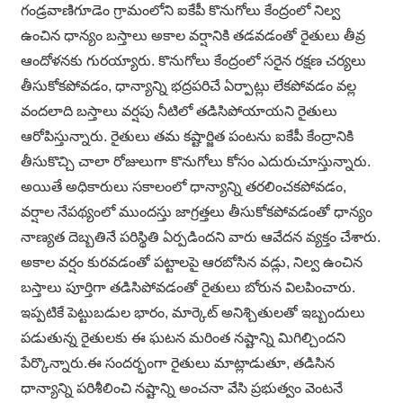
గండ్రవాణిగూడెం గ్రామంలోని ఐకేపీ కొనుగోలు కేంద్రంలో నిల్వ
ఉంచిన ధాన్యం బస్తాలు అకాల వర్షానికి తడవడంతో రైతులు తీవ్ర
ఆందోళనకు గురయ్యారు. కొనుగోలు కేంద్రంలో సరైన రక్షణ చర్యలు
తీసుకోకపోవడం, ధాన్యాన్ని భద్రపరిచే ఏర్పాట్లు లేకపోవడం వల్ల
వందలాది బస్తాలు వర్షపు నీటిలో తడిసిపోయాయని రైతులు
ఆరోపిస్తున్నారు. రైతులు తమ కష్టార్జిత పంటను ఐకేపీ కేంద్రానికి
తీసుకొచ్చి చాలా రోజులుగా కొనుగోలు కోసం ఎదురుచూస్తున్నారు.
అయితే అధికారులు సకాలంలో ధాన్యాన్ని తరలించకపోవడం,
వర్షాల నేపథ్యంలో ముందస్తు జాగ్రత్తలు తీసుకోకపోవడంతో ధాన్యం
నాణ్యత దెబ్బతినే పరిస్థితి ఏర్పడిందని వారు ఆవేదన వ్యక్తం చేశారు.
అకాల వర్షం కురవడంతో పట్టాలపై ఆరబోసిన వడ్లు, నిల్వ ఉంచిన
బస్తాలు పూర్తిగా తడిసిపోవడంతో రైతులు బోరున విలపించారు.
ఇప్పటికే పెట్టుబడుల భారం, మార్కెట్ అనిశ్చితులతో ఇబ్బందులు
పడుతున్న రైతులకు ఈ ఘటన మరింత నష్టాన్ని మిగిల్చిందని
పేర్కొన్నారు.ఈ సందర్భంగా రైతులు మాట్లాడుతూ, తడిసిన
ధాన్యాన్ని పరిశీలించి నష్టాన్ని అంచనా వేసి ప్రభుత్వం వెంటనే