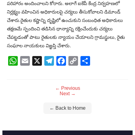
పరిహారం అందించాలని కోరారు. అలాగే ఐకేపీ కేంద్ర నిర్వహణలో
నిర్లక్ష్యం వహించిన అధికారులపై చర్యలు తీసుకోవాలని డిమాండ్
చేశారు.రైతుల కష్టాన్ని దృష్టిలో ఉంచుకుని సంబంధిత అధికారులు
తక్షణమే స్పందించి తడిసిన ధాన్యాన్ని రక్షించేందుకు చర్యలు
చేపట్టడంతో పాటు రైతులకు న్యాయం చేయాలని గ్రామస్థులు, రైతు
సంఘాల నాయకులు విజ్ఞప్తి చేశారు.
WhatsApp
Email
X
Telegram
Facebook
Copy
Share
Link
← Previous
Next →
← Back to Home