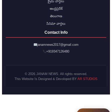
క్రైమ్ వార్తలు
ఆంధ్రప్రదేశ్
తెలంగాణ
సినిమా వార్తలు
Contact Info
janamnews2017@gmail.com
+919347126480
© 2026 JANAM NEWS. All rights reserved.
This Website Is Designed & Devoloped BY
AR STUDIOS