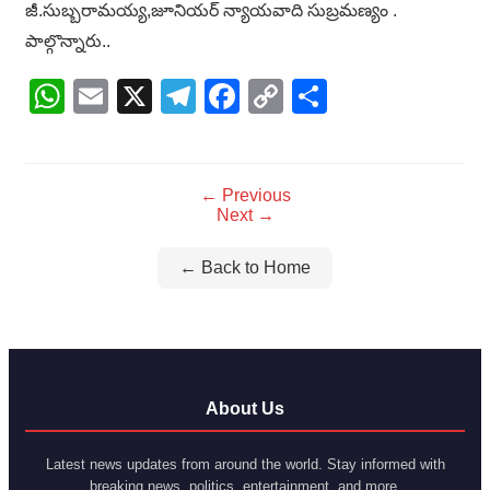
జీ.సుబ్బరామయ్య,జూనియర్ న్యాయవాది సుబ్రమణ్యం .
పాల్గొన్నారు..
WhatsApp
Email
X
Telegram
Facebook
Copy
Share
Link
← Previous
Next →
← Back to Home
About Us
Latest news updates from around the world. Stay informed with
breaking news, politics, entertainment, and more.