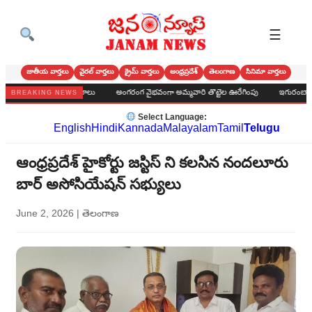
☰
జాతీయ వార్తలు
వైరల్ వార్తలు
క్రైమ్ వార్తలు
ఆంధ్రప్రదేశ్
తెలంగాణ
సినిమా వార్తలు
ేకం, పూజా కార్యక్రమాలు
అంగరంగ వైభవంగా అమ్మవారి తొట్టెల ఊరేగింపు
ఇగురంబాద శ్రీనివా
BREAKING NEWS
Select Language:
English
Hindi
Kannada
Malayalam
Tamil
Telugu
ఆంధ్రప్రదేశ్ హైకోర్టు జస్టిస్ ని కలసిన నందలూరు
బార్ అసోసియేషన్ సభ్యులు
June 2, 2026
|
తెలంగాణ