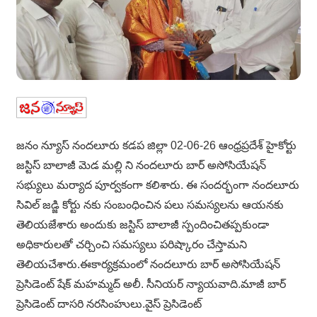
జనం న్యూస్ నందలూరు కడప జిల్లా 02-06-26 ఆంధ్రప్రదేశ్ హైకోర్టు
జస్టిస్ బాలాజీ మెడ మల్లి ని నందలూరు బార్ అసోసియేషన్
సభ్యులు మర్యాద పూర్వకంగా కలిశారు. ఈ సందర్భంగా నందలూరు
సివిల్ జడ్జి కోర్టు నకు సంబంధించిన పలు సమస్యలను ఆయనకు
తెలియజేశారు అందుకు జస్టిస్ బాలాజీ స్పందించితప్పకుండా
అధికారులతో చర్చించి సమస్యలు పరిష్కారం చేస్తామని
తెలియచేశారు.ఈకార్యక్రమంలో నందలూరు బార్ అసోసియేషన్
ప్రెసిడెంట్ షేక్ మహమ్మద్ అలీ. సీనియర్ న్యాయవాది.మాజీ బార్
ప్రెసిడెంట్ దాసరి నరసింహులు.వైస్ ప్రెసిడెంట్