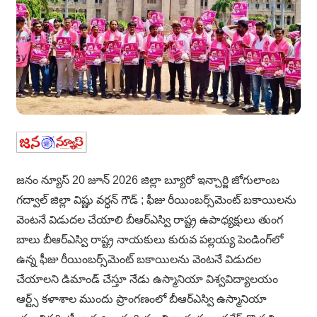
జనం న్యూస్ 20 జూన్ 2026 జిల్లా బ్యూరో ఇన్చార్జి జోగులాంబ
గద్వాల్ జిల్లా విష్ణు వర్ధన్ గౌడ్ ; ఫీజు రీయింబర్స్‌మెంట్ బకాయిలను
వెంటనే విడుదల చేయాలి బీఆర్ఎస్వి రాష్ట్ర ఉపాధ్యక్షులు తుంగ
బాలు బీఆర్ఎస్వి రాష్ట్ర నాయకులు కురువ పల్లయ్య పెండింగ్‌లో
ఉన్న ఫీజు రీయింబర్స్‌మెంట్ బకాయిలను వెంటనే విడుదల
చేయాలని డిమాండ్ చేస్తూ నేడు ఉస్మానియా విశ్వవిద్యాలయం
ఆర్ట్స్ కళాశాల ముందు ప్రాంగణంలో బీఆర్ఎస్వి ఉస్మానియా