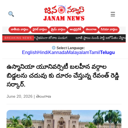
☰
జాతీయ వార్తలు
వైరల్ వార్తలు
క్రైమ్ వార్తలు
ఆంధ్రప్రదేశ్
తెలంగాణ
సినిమా వార్తలు
హైస్కూల్‌లో అంగరంగ వైభవంగా బోనాల పండుగ
బూత్ స్థాయి నుండి పార్టీ బలోపేతం చేద్దాం : అలవరం బి
BREAKING NEWS
Select Language:
English
Hindi
Kannada
Malayalam
Tamil
Telugu
ఉస్మానియా యూనివర్సిటీ బలహీన వర్గాల
బిడ్డలను చదువు కు దూరం చేస్తున్న రేవంత్ రెడ్డి
సర్కార్.
June 20, 2026
|
తెలంగాణ