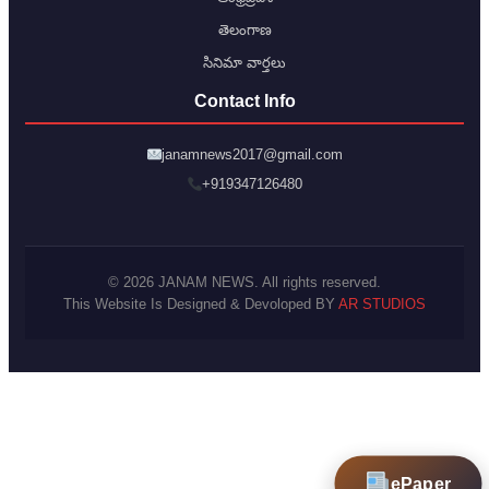
తెలంగాణ
సినిమా వార్తలు
Contact Info
janamnews2017@gmail.com
+919347126480
© 2026 JANAM NEWS. All rights reserved.
This Website Is Designed & Devoloped BY
AR STUDIOS
ePaper