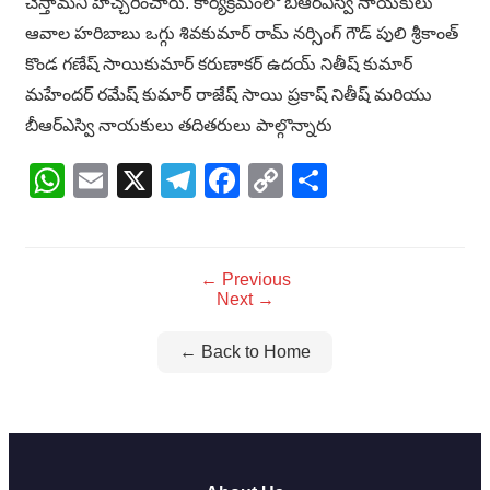
చేస్తామని హెచ్చరించారు. కార్యక్రమంలో బిఆర్ఎస్వి నాయకులు
ఆవాల హరిబాబు ఒగ్గు శివకుమార్ రామ్ నర్సింగ్ గౌడ్ పులి శ్రీకాంత్
కొండ గణేష్ సాయికుమార్ కరుణాకర్ ఉదయ్ నితీష్ కుమార్
మహేందర్ రమేష్ కుమార్ రాజేష్ సాయి ప్రకాష్ నితీష్ మరియు
బీఆర్ఎస్వి నాయకులు తదితరులు పాల్గొన్నారు
WhatsApp
Email
X
Telegram
Facebook
Copy
Share
Link
← Previous
Next →
← Back to Home