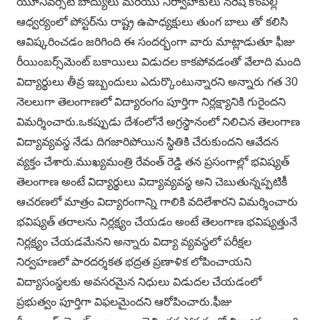
యూనివర్సిటీ బాద్యులు మరియు నిర్వాహకులు నరేష్ కొంపల్లి
ఆధ్వర్యంలో పోస్టర్‌ను రాష్ట్ర ఉపాధ్యక్షులు తుంగ బాలు తో కలిసి
ఆవిష్కరించడం జరిగింది ఈ సందర్భంగా వారు మాట్లాడుతూ ఫీజు
రీయింబర్స్‌మెంట్ బకాయిలు విడుదల కాకపోవడంతో వేలాది మంది
విద్యార్థులు తీవ్ర ఇబ్బందులు ఎదుర్కొంటున్నారని అన్నారు గత 30
నెలలుగా తెలంగాణలో విద్యారంగం పూర్తిగా నిర్లక్ష్యానికి గురైందని
విమర్శించారు.ఒకప్పుడు దేశంలోనే అగ్రస్థానంలో నిలిచిన తెలంగాణ
విద్యావ్యవస్థ నేడు దిగజారిపోయిన స్థితికి చేరుకుందని ఆవేదన
వ్యక్తం చేశారు.ముఖ్యమంత్రి రేవంత్ రెడ్డి తన ప్రసంగాల్లో భవిష్యత్
తెలంగాణ అంటే విద్యార్థులు విద్యావ్యవస్థ అని చెబుతున్నప్పటికీ
ఆచరణలో మాత్రం విద్యారంగాన్ని గాలికి వదిలేశారని విమర్శించారు
భవిష్యత్ తరాలను నిర్లక్ష్యం చేయడం అంటే తెలంగాణ భవిష్యత్తునే
నిర్లక్ష్యం చేయడమేనని అన్నారు విద్యా వ్యవస్థలో పరీక్షల
నిర్వహణలో పారదర్శకత భద్రత ప్రణాళిక లోపించాయని
విద్యాసంస్థలకు అవసరమైన నిధులు విడుదల చేయడంలో
ప్రభుత్వం పూర్తిగా విఫలమైందని ఆరోపించారు.ఫీజు