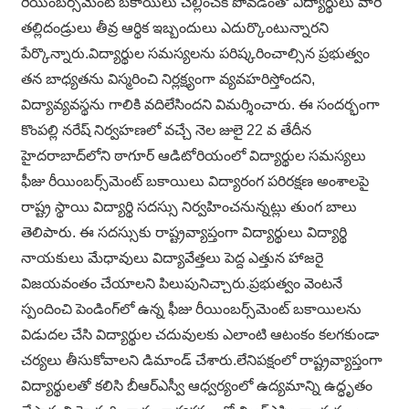
రీయింబర్స్‌మెంట్ బకాయిలు చెల్లించక పోవడంతో విద్యార్థులు వారి
తల్లిదండ్రులు తీవ్ర ఆర్థిక ఇబ్బందులు ఎదుర్కొంటున్నారని
పేర్కొన్నారు.విద్యార్థుల సమస్యలను పరిష్కరించాల్సిన ప్రభుత్వం
తన బాధ్యతను విస్మరించి నిర్లక్ష్యంగా వ్యవహరిస్తోందని,
విద్యావ్యవస్థను గాలికి వదిలేసిందని విమర్శించారు. ఈ సందర్భంగా
కొంపల్లి నరేష్ నిర్వహణలో వచ్చే నెల జులై 22 వ తేదీన
హైదరాబాద్‌లోని ఠాగూర్ ఆడిటోరియంలో విద్యార్థుల సమస్యలు
ఫీజు రీయింబర్స్‌మెంట్ బకాయిలు విద్యారంగ పరిరక్షణ అంశాలపై
రాష్ట్ర స్థాయి విద్యార్థి సదస్సు నిర్వహించనున్నట్లు తుంగ బాలు
తెలిపారు. ఈ సదస్సుకు రాష్ట్రవ్యాప్తంగా విద్యార్థులు విద్యార్థి
నాయకులు మేధావులు విద్యావేత్తలు పెద్ద ఎత్తున హాజరై
విజయవంతం చేయాలని పిలుపునిచ్చారు.ప్రభుత్వం వెంటనే
స్పందించి పెండింగ్‌లో ఉన్న ఫీజు రీయింబర్స్‌మెంట్ బకాయిలను
విడుదల చేసి విద్యార్థుల చదువులకు ఎలాంటి ఆటంకం కలగకుండా
చర్యలు తీసుకోవాలని డిమాండ్ చేశారు.లేనిపక్షంలో రాష్ట్రవ్యాప్తంగా
విద్యార్థులతో కలిసి బీఆర్ఎస్వీ ఆధ్వర్యంలో ఉద్యమాన్ని ఉద్ధృతం