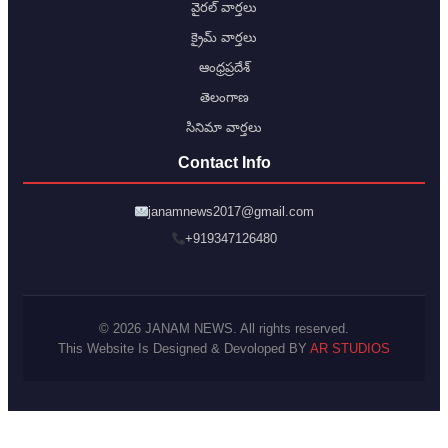
వైరల్ వార్తలు
క్రైమ్ వార్తలు
ఆంధ్రప్రదేశ్
తెలంగాణ
సినిమా వార్తలు
Contact Info
janamnews2017@gmail.com
+919347126480
© 2026 JANAM NEWS. All rights reserved.
This Website Is Designed & Devoloped BY
AR STUDIOS