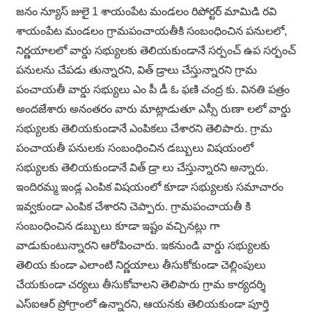
జనం న్యూస్ జులై 1 శాయంపేట మండలం రిపోర్టర్ మామిడి రవి
శాయంపేట మండలం గ్రామపంచాయతీకి సంబంధించిన పనులలో,
నిర్ణయాలలో వార్డు సభ్యులకు తెలియకుండానే సర్పంచ్ ఉప సర్పంచ్
పనులను చేపడు తున్నారని, విత్ డ్రాలు చేస్తున్నారని గ్రామ
పంచాయతీ వార్డు సభ్యులు ఎం పీ డీ ఓ ఫణి చంద్ర కు. వినతి పత్రం
అందజేశారు అనంతరం వారు మాట్లాడుతూ ఎస్సీ రుణా లలో వార్డు
సభ్యులకు తెలియకుండానే ఎంపికలు చేశారని తెలిపారు. గ్రామ
పంచాయతీ పనులకు సంబంధించిన డబ్బులు విషయంలో
సభ్యులకు తెలియకుండానే విత్ డ్రా లు చేస్తున్నారని అన్నారు.
ఇందిరమ్మ ఇండ్ల ఎంపిక విషయంలో కూడా సభ్యులకు సమాచారం
ఇవ్వకుండా ఎంపిక చేశారని చెప్పారు. గ్రామపంచాయతీ కి
సంబంధించిన డబ్బులు కూడా ఇష్టం వచ్చినట్లు గా
వాడుకుంటున్నారని ఆరోపించారు. ఇకనుండి వార్డు సభ్యులకు
తెలియ కుండా ఎలాంటి నిర్ణయాలు తీసుకోకుండా చెల్లింపులు
చేయకుండా చర్యలు తీసుకోవాలని తెలిపారు గ్రామ కార్యదర్శి
ఎస్ఐఆర్ ప్రోగ్రాంలో ఉన్నారని, ఆయనకు తెలియకుండా పూర్తి