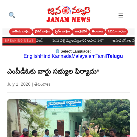
☰
జాతీయ వార్తలు
వైరల్ వార్తలు
క్రైమ్ వార్తలు
ఆంధ్రప్రదేశ్
తెలంగాణ
సినిమా వార్తలు
 సీఎం రిలీఫ్ ఫండ్
నడవ పల్లి మ్మ అమ్మవారికి ఆషాడ సారె*
ఆషాడ బోనాల పండుగ మహోత్సవం
BREAKING NEWS
Select Language:
English
Hindi
Kannada
Malayalam
Tamil
Telugu
ఎంపీడీఓకు వార్డు సభ్యుల ఫిర్యాదు*
July 1, 2026
|
తెలంగాణ