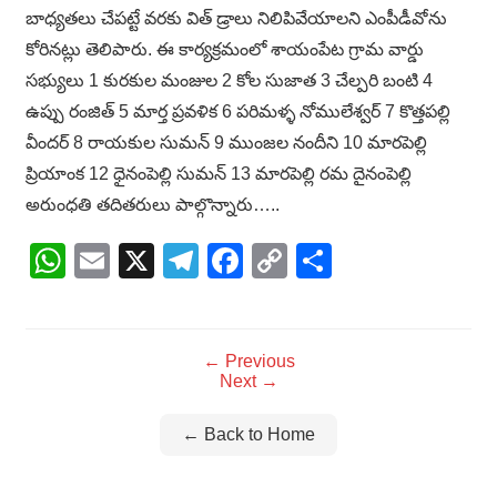
బాధ్యతలు చేపట్టే వరకు విత్ డ్రాలు నిలిపివేయాలని ఎంపీడీవోను
కోరినట్లు తెలిపారు. ఈ కార్యక్రమంలో శాయంపేట గ్రామ వార్డు
సభ్యులు 1 కురకుల మంజుల 2 కోల సుజాత 3 చేల్పరి బంటి 4
ఉప్పు రంజిత్ 5 మార్త ప్రవళిక 6 పరిమళ్ళ నోములేశ్వర్ 7 కొత్తపల్లి
వీందర్ 8 రాయకుల సుమన్ 9 ముంజల నందీని 10 మారపెల్లి
ప్రియాంక 12 ధైనంపెల్లి సుమన్ 13 మారపెల్లి రమ దైనంపెల్లి
అరుంధతి తదితరులు పాల్గొన్నారు…..
WhatsApp
Email
X
Telegram
Facebook
Copy
Share
Link
← Previous
Next →
← Back to Home