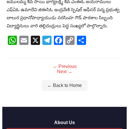
జములమ్మ శివ సాయి భాగ్యలక్ష్మి శివ ఎంఈఓ జయరాములు
ఎఫ్ఏఓ ఉమాదేవి జిఈసిఓ ఇంద్రవేణి స్పెషల్ ఆఫీసర్ పద్మ ప్రభుత్వ
బాలుర ప్రధానోపాధ్యాయుడు నరసింహ గౌడ్ పాఠశాల సిబ్బంది
విద్యార్థినులు వారి తల్లిదండ్రులు పెద్ద సంఖ్యలో పాల్గొన్నారు.
WhatsApp
Email
X
Telegram
Facebook
Copy
Share
Link
← Previous
Next →
← Back to Home
About Us