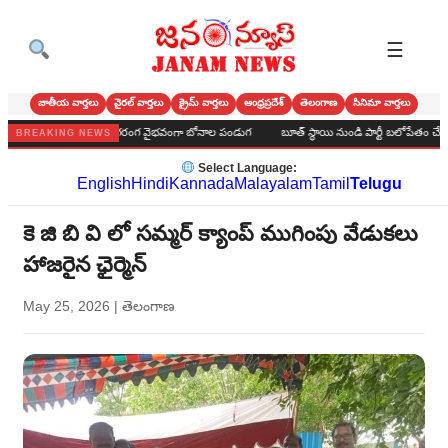
☰
జాతీయ వార్తలు
వైరల్ వార్తలు
క్రైమ్ వార్తలు
ఆంధ్రప్రదేశ్
తెలంగాణ
సినిమా వార్తలు
మర్ హైస్కూల్‌లో అంగరంగ వైభవంగా బోనాల పండుగ
బూత్ స్థాయి నుండి పార్టీ బలోపేతం చేద్దాం : అలవర
BREAKING NEWS
Select Language:
English
Hindi
Kannada
Malayalam
Tamil
Telugu
కె జి బి వి లో సమ్మర్ క్యాంప్ ముగింపు వేడుకలు
హాజరైన ఛైర్మెన్
May 25, 2026
|
తెలంగాణ