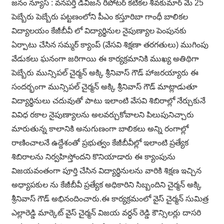
జనం న్యూస్ : వనపర్తి డివిజన్ రీపోటర్ కటికల శివకుమార్ మే 25
పెబ్బేరు పెబ్బేరు పట్టణంలోని పీఎం కస్తూరిబా గాంధీ బాలికల
విద్యాలయం కేజీబీవీ లో విద్యార్థినుల నైపుణ్యాల పెంపునకు
ఏర్పాటు చేసిన సమ్మర్ క్యాంప్ (వేసవి శిక్షణా తరగతులు) ముగింపు
వేడుకలు ఘనంగా జరిగాయి ఈ కార్యక్రమానికి ముఖ్య అతిథిగా
పెబ్బేరు మున్సిపల్ చైర్మన్ అక్కి శ్రీనివాస్ గౌడ్ హాజరయ్యారు ఈ
సందర్భంగా మున్సిపల్ చైర్మన్ అక్కి శ్రీనివాస్ గౌడ్ మాట్లాడుతూ
విద్యార్థినులు చదువుతో పాటు ఇలాంటి వేసవి శిబిరాల్లో నేర్చుకునే
వివిధ రకాల నైపుణ్యాలను అలవర్చుకోవాలని పిలుపునిచ్చారు
మారుతున్న కాలానికి అనుగుణంగా బాలికలు అన్ని రంగాల్లో
రాణించాలనే ఉద్దేశంతో ప్రభుత్వం కేజీబీవీల్లో ఇలాంటి ప్రత్యేక
శిబిరాలను నిర్వహిస్తోందని కొనియాడారు ఈ క్యాంపును
విజయవంతంగా పూర్తి చేసిన విద్యార్థినులను వారికి శిక్షణ ఇచ్చిన
అధ్యాపకుల ను కేజీబీవీ ప్రత్యేక అధికారిని సిబ్బందిని చైర్మన్ అక్కి
శ్రీనివాస్ గౌడ్ అభినందించారు.ఈ కార్యక్రమంలో వైస్ చైర్మన్ సుమిత్ర
ఎల్లారెడ్డి మార్కెట్ వైస్ చైర్మన్ విజయ వర్ధన్ రెడ్డి కౌన్సిలర్లు దాసరి