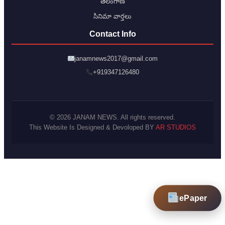
తెలంగాణ
సినిమా వార్తలు
Contact Info
janamnews2017@gmail.com
+919347126480
© 2026 JANAM NEWS. All rights reserved.
This Website Is Designed & Devoloped BY
AR STUDIOS
ePaper