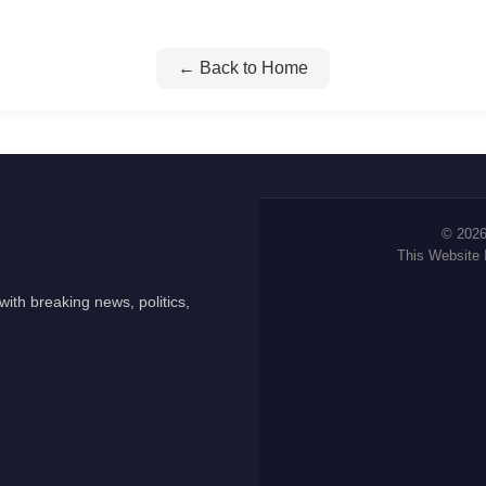
← Back to Home
© 2026
This Website
ith breaking news, politics,