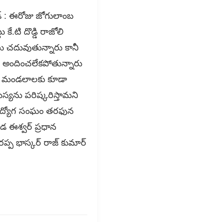
గౌడ్ : ఈరోజు జోగులాంబ
 కే.టి దొడ్డి రాజోలి
ు చదువుతున్నారు కానీ
ు అందించలేకపోతున్నారు
ఇతర మండలాలకు కూడా
స్యను పరిష్కరిస్తామని
కి ఉద్యోగ సంఘం తరఫున
డ ఈశ్వర్ ప్రధాన
ప్ప భాస్కర్ రాజ్ కుమార్