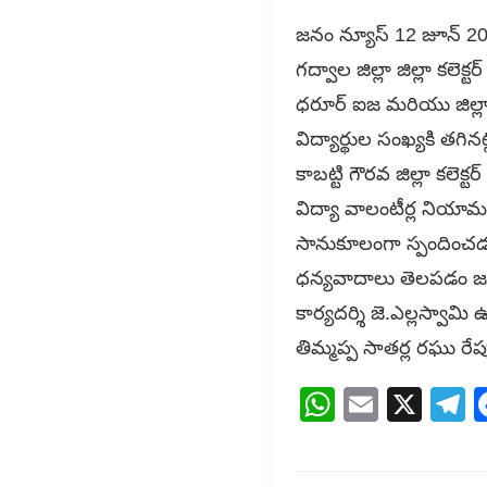
జనం న్యూస్ 12 జూన్ 2026 
గద్వాల జిల్లా జిల్లా కలెక్ట
ధరూర్ ఐజ మరియు జిల్లా
విద్యార్థుల సంఖ్యకి తగ
కాబట్టి గౌరవ జిల్లా క
విద్యా వాలంటీర్ల నియామ
సానుకూలంగా స్పందించడం 
ధన్యవాదాలు తెలపడం జరిగ
కార్యదర్శి జె.ఎల్లస్వా
తిమ్మప్ప సాతర్ల రఘు రేప
WhatsAp
Email
X
T