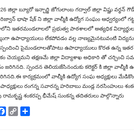
జిల్లా బ్యూరో ఇన్చార్జి జోగులాంబ గద్వాల్ జిల్లా విష్ణు వర్ధన్ 
ర్ రిజ్వాన్ భాషా షేక్ ని జిల్లా వాల్మీకి ఉద్యోగ సంఘం ఆధ్వర్యంలో గట్టు
లోని ఇతరమండలాలలో ప్రభుత్వ పాఠశాలలో అత్యధిక విద్యార్థుల
ినట్లుగా ఉపాధ్యాయులు లేకపోవడం వల్ల నాణ్యమైనటువంటి విద్యన
లెక్టర్ స్పందించి పైమండలాలతోపాటు ఉపాధ్యాయులు కొరత ఉన్న 
కం చెయ్యమని తక్షణమే జిల్లా విద్యాశాఖ అధికారి తో చర్చించి సమ
జరిగినది. స్పందన తెలియజేసినందుకు కలెక్టర్ కి జిల్లా వాల్మీ
ినది.ఈ కార్యక్రమంలో వాల్మీకి ఉద్యోగ సంఘ అధ్యక్షులు మేడికొం
మి ఉపాధ్యక్షులు రంగన్న సవారన్న హరిబాబు మండ్ల నరసింహులు శంకర
ు రామకృష్ణ శంకరప్ప భీమేష్ సుంకన్న తదితరులు పాల్గొన్నారు
p
elegram
Facebook
Copy
Share
Link