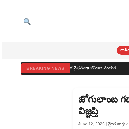
జాతీ
అంగరంగ వైభవంగా బోనాల పండుగ
బూత్ స్థాయి నుండి పార్టీ బలోపేతం 
BREAKING NEWS
జోగులాంబ గద్
విజ్ఞప్తి
June 12, 2026
|
వైరల్ వార్తలు