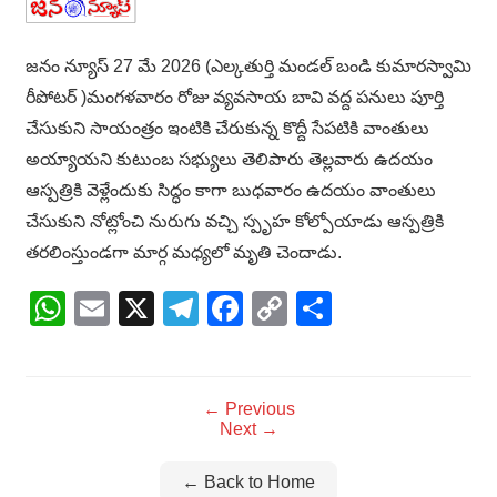
జనం న్యూస్ 27 మే 2026 (ఎల్కతుర్తి మండల్ బండి కుమారస్వామి
రీపోటర్ )మంగళవారం రోజు వ్యవసాయ బావి వద్ద పనులు పూర్తి
చేసుకుని సాయంత్రం ఇంటికి చేరుకున్న కొద్దీ సేపటికి వాంతులు
అయ్యాయని కుటుంబ సభ్యులు తెలిపారు తెల్లవారు ఉదయం
ఆస్పత్రికి వెళ్లేందుకు సిద్ధం కాగా బుధవారం ఉదయం వాంతులు
చేసుకుని నోట్లోంచి నురుగు వచ్చి స్పృహ కోల్పోయాడు ఆస్పత్రికి
తరలింస్తుండగా మార్గ మధ్యలో మృతి చెందాడు.
WhatsApp
Email
X
Telegram
Facebook
Copy
Share
Link
← Previous
Next →
← Back to Home