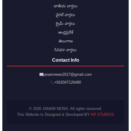
జాతీయ వార్తలు
వైరల్ వార్తలు
క్రైమ్ వార్తలు
ఆంధ్రప్రదేశ్
తెలంగాణ
సినిమా వార్తలు
Contact Info
janamnews2017@gmail.com
+919347126480
© 2026 JANAM NEWS. All rights reserved.
This Website Is Designed & Devoloped BY
AR STUDIOS