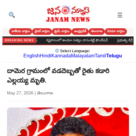
☰
జాతీయ వార్తలు
వైరల్ వార్తలు
క్రైమ్ వార్తలు
ఆంధ్రప్రదేశ్
తెలంగాణ
సినిమా వార్తలు
అమూల్యం బండి రమేష్
కష్టకాలంలో అండగా సత్యం వాసంశెట్టి ఫౌండేషన్
ప్రభుత్వ డిగ్రీ కళాశాల
BREAKING NEWS
Select Language:
English
Hindi
Kannada
Malayalam
Tamil
Telugu
దామెర గ్రామంలో వడదెబ్బతో రైతు కడారి
ఎల్లయ్య మృతి.
May 27, 2026
|
తెలంగాణ