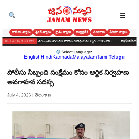
☰
జాతీయ వార్తలు
వైరల్ వార్తలు
క్రైమ్ వార్తలు
ఆంధ్రప్రదేశ్
తెలంగాణ
సినిమా వార్తలు
జిక ఉద్యమ కారులు తెలంగాణ తొలి దశ పోరాట యోధులను స్మరించుకుందాం
కాట్రేనికోనలో బీజేపీ 
BREAKING NEWS
Select Language:
English
Hindi
Kannada
Malayalam
Tamil
Telugu
పోలీసు సిబ్బంది సంక్షేమం కోసం ఆర్థిక నిర్వహణ
అవగాహన సదస్స
July 4, 2026
|
తెలంగాణ