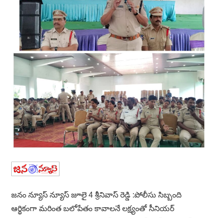
జనం న్యూస్ న్యూస్ జూలై 4 శ్రీనివాస్ రెడ్డి :పోలీసు సిబ్బంది
ఆర్థికంగా మరింత బలోపేతం కావాలనే లక్ష్యంతో సీనియర్