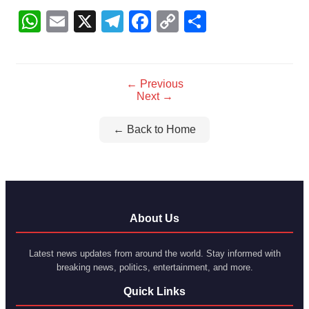
WhatsApp
Email
X
Telegram
Facebook
Copy
Share
Link
← Previous
Next →
← Back to Home
About Us
Latest news updates from around the world. Stay informed with
breaking news, politics, entertainment, and more.
Quick Links