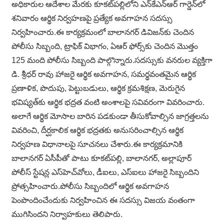
అధికారుల ఆదేశాల మేరకు కూకట్‌పల్లిలోని ఎన్‌కేఎన్‌ఆర్ గార్డెన్‌లో
శనివారం ఆర్థిక నిర్వహణపై ప్రత్యేక అవగాహన సదస్సు
నిర్వహించారు.ఈ కార్యక్రమంలో బాలానగర్ డివిజన్‌కు చెందిన
పోలీసు సిబ్బంది, ట్రాఫిక్ విభాగం, ఏఆర్ ఫోర్స్‌కు చెందిన మొత్తం
125 మంది పోలీసు సిబ్బంది పాల్గొన్నారు.సదస్సుకు వనరుల వ్యక్తిగా
డి. శ్రీధర్ రావు హాజరై ఆర్థిక అవగాహన, సమర్థవంతమైన ఆర్థిక
ప్రణాళిక, పొదుపు, పెట్టుబడులు, ఆర్థిక క్రమశిక్షణ, మెరుగైన
భవిష్యత్‌కు ఆర్థిక భద్రత వంటి అంశాలపై సవివరంగా వివరించారు.
అలాగే ఆర్థిక మోసాల బారిన పడకుండా తీసుకోవాల్సిన జాగ్రత్తలను
వివరించి, దీర్ఘకాలిక ఆర్థిక భద్రతకు అనుసరించాల్సిన ఆర్థిక
నిర్వహణ విధానాలపై సూచనలు చేశారు.ఈ కార్యక్రమానికి
బాలానగర్ ఏసీపీతో పాటు కూకట్‌పల్లి, బాలానగర్, అల్లాపూర్
పోలీస్ స్టేషన్ల ఎస్‌హెచ్‌వోలు, డీఐలు, ఎస్‌ఐలు హాజరై సిబ్బందిని
ప్రోత్సహించారు.పోలీసు సిబ్బందిలో ఆర్థిక అవగాహన
పెంపొందించేందుకు నిర్వహించిన ఈ సదస్సు విజయ వంతంగా
ముగిసిందని నిర్వాహకులు తెలిపారు.