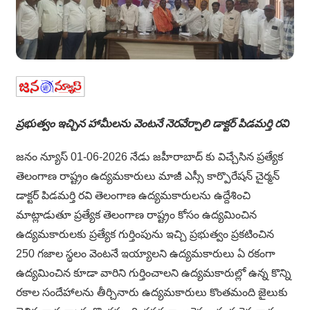
ప్రభుత్వం ఇచ్చిన హామీలను వెంటనే నెరవేర్చాలి డాక్టర్ పిడమర్తి రవి
జనం న్యూస్ 01-06-2026 నేడు జహీరాబాద్ కు విచ్చేసిన ప్రత్యేక
తెలంగాణ రాష్ట్రం ఉద్యమకారులు మాజీ ఎస్సీ కార్పొరేషన్ చైర్మన్
డాక్టర్ పిడమర్తి రవి తెలంగాణ ఉద్యమకారులను ఉద్దేశించి
మాట్లాడుతూ ప్రత్యేక తెలంగాణ రాష్ట్రం కోసం ఉద్యమించిన
ఉద్యమకారులకు ప్రత్యేక గుర్తింపును ఇచ్చి ప్రభుత్వం ప్రకటించిన
250 గజాల స్థలం వెంటనే ఇయ్యాలని ఉద్యమకారులు ఏ రకంగా
ఉద్యమించిన కూడా వారిని గుర్తించాలని ఉద్యమకారుల్లో ఉన్న కొన్ని
రకాల సందేహాలను తీర్చినారు ఉద్యమకారులు కొంతమంది జైలుకు