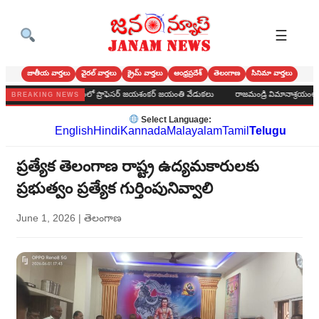
☰
జాతీయ వార్తలు
వైరల్ వార్తలు
క్రైమ్ వార్తలు
ఆంధ్రప్రదేశ్
తెలంగాణ
సినిమా వార్తలు
ురపాలక కార్యాలయంలో ప్రొఫెసర్ జయశంకర్ జయంతి వేడుకలు
రాజమండ్రి విమానాశ్రయంలో పూసర్ల
BREAKING NEWS
Select Language:
English
Hindi
Kannada
Malayalam
Tamil
Telugu
ప్రత్యేక తెలంగాణ రాష్ట్ర ఉద్యమకారులకు
ప్రభుత్వం ప్రత్యేక గుర్తింపునివ్వాలి
June 1, 2026
|
తెలంగాణ