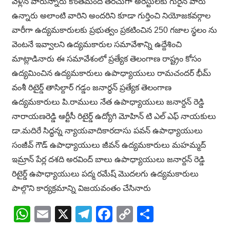
వెళ్లిన వారున్నారు కొంతమంది తరచుగా అరెస్టులకు గురైన వారు
ఉన్నారు అలాంటి వారిని అందరిని కూడా గుర్తించి నియోజకవర్గాల
వారీగా ఉద్యమకారులకు ప్రభుత్వం ప్రకటించిన 250 గజాల స్థలం ను
వెంటనే ఇవ్వాలని ఉద్యమకారుల సమావేశాన్ని ఉద్దేశించి
మాట్లాడినారు ఈ సమావేశంలో ప్రత్యేక తెలంగాణ రాష్ట్రం కోసం
ఉద్యమించిన ఉద్యమకారులు ఉపాధ్యాయులు రామచందర్ భీమ్
వంశీ రిటైర్డ్ తాసిల్దార్ గడ్డం జనార్ధన్ ప్రత్యేక తెలంగాణ
ఉద్యమకారులు పి.రాములు నేత ఉపాధ్యాయులు జనార్దన్ రెడ్డి
నారాయణరెడ్డి ఆర్టీసీ రిటైర్డ్ ఉద్యోగి మోహిన్ టి ఎల్ ఎఫ్ నాయకులు
డా.మదిరే సిద్ధన్న న్యాయవాదికారదాసు పవన్ ఉపాధ్యాయులు
సంజీవ్ గౌడ్ ఉపాధ్యాయులు జీవన్ ఉద్యమకారులు మహమ్మద్
ఇమ్రాన్ పేర్ల దశది అరవింద్ బాలు ఉపాధ్యాయులు జనార్దన్ రెడ్డి
రిటైర్డ్ ఉపాధ్యాయులు పద్మ రమేష్ మొదలగు ఉద్యమకారులు
పాల్గొని కార్యక్రమాన్ని విజయవంతం చేసినారు
WhatsApp
Email
X
Telegram
Facebook
Copy
Share