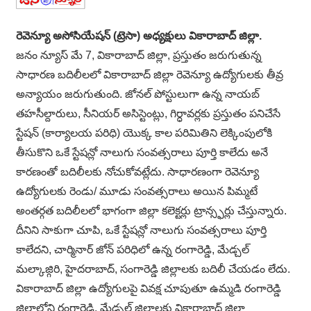
రెవెన్యూ అసోసియేషన్ (ట్రెసా) అధ్యక్షులు వికారాబాద్ జిల్లా.
జనం న్యూస్ మే 7, వికారాబాద్ జిల్లా, ప్రస్తుతం జరుగుతున్న
సాధారణ బదిలీలలో వికారాబాద్ జిల్లా రెవెన్యూ ఉద్యోగులకు తీవ్ర
అన్యాయం జరుగుతుంది. జోనల్ పోస్టులుగా ఉన్న నాయబ్
తహసీల్దారులు, సీనియర్ అసిస్టెంట్లు, గిర్ధావర్లకు ప్రస్తుతం పనిచేసే
స్టేషన్ (కార్యాలయ పరిధి) యొక్క కాల పరిమితిని లెక్కింపులోకి
తీసుకొని ఒకే స్టేషన్లో నాలుగు సంవత్సరాలు పూర్తి కాలేదు అనే
కారణంతో బదిలీలకు నోచుకోవట్లేదు. సాధారణంగా రెవెన్యూ
ఉద్యోగులకు రెండు/ మూడు సంవత్సరాలు అయిన పిమ్మటే
అంతర్గత బదిలీలలో భాగంగా జిల్లా కలెక్టర్లు ట్రాన్స్ఫర్లు చేస్తున్నారు.
దీనిని సాకుగా చూపి, ఒకే స్టేషన్లో నాలుగు సంవత్సరాలు పూర్తి
కాలేదని, చార్మినార్ జోన్ పరిధిలో ఉన్న రంగారెడ్డి, మేడ్చల్
మల్కాజ్గిరి, హైదరాబాద్, సంగారెడ్డి జిల్లాలకు బదిలీ చేయడం లేదు.
వికారాబాద్ జిల్లా ఉద్యోగులపై వివక్ష చూపుతూ ఉమ్మడి రంగారెడ్డి
జిల్లాలోని రంగారెడ్డి, మేడ్చల్ జిల్లాలకు వికారాబాద్ జిల్లా