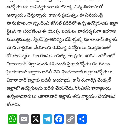
ఉద్యోగులను రానివ్వకుండా ఈ యొక్క చిన్న తిరకాసుతో
అన్యాయం చేస్తున్నారు. కావున ప్రభుత్వం ఈ విషయంపై
సానుకూలంగా స్పందించి జోనల్ పరిధిలో ఉన్న ఉద్యోగులకు జిల్లా
స్టేషన్ గా పరిగణించి ఈ యొక్క బదిలీలు పారదర్శకంగా జరగాలి.
ముఖ్యమంత్రి , స్పీకర్ ప్రాతినిధ్యం వహిస్తున్న వికారాబాద్ జిల్లాకు
తగిన న్యాయం చేయాలని రెవెన్యూ ఉద్యోగులు ముక్తకంఠంతో
కోరుతున్నారు. గత రెండు సంవత్సరాల క్రితం జరిగిన బదిలీలలో
వికారాబాద్ జిల్లా నుండి 40 మంది పైగా ఉద్యోగులను కేవలం
హైదరాబాద్ జిల్లాకు బదిలీ చేసి, హైదరాబాద్ జిల్లా ఉద్యోగులు
వికారాబాద్ జిల్లాకు బదిలీ అయ్యారు. కానీ రంగారెడ్డి మేడ్చల్
జిల్లాలో ఉద్యోగులను బదిలీ చేయలేదు.సీసీఎల్ఏ కార్యాలయ
ఉన్నతాధికారులు వికారాబాద్ జిల్లాకు తగు న్యాయం చేయాలని
కోరారు.
WhatsApp
Email
X
Telegram
Facebook
Copy
Share
Link