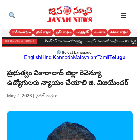
☰
జాతీయ వార్తలు
వైరల్ వార్తలు
క్రైమ్ వార్తలు
ఆంధ్రప్రదేశ్
తెలంగాణ
సినిమా వార్తలు
ా బోనాల పండుగ
బీఆర్‌ఎస్‌ హయాంలో నిర్లక్ష్యం.. కాంగ్రెస్‌ పాలనలో సంక్షేమం-- శివన్నోళ్ల శివకుమార్
BREAKING NEWS
Select Language:
English
Hindi
Kannada
Malayalam
Tamil
Telugu
ప్రభుత్వం వికారాబాద్ జిల్లా రెవెన్యూ
ఉద్యోగులకు న్యాయం చేయాలి జి. విజయేందర్
May 7, 2026
|
వైరల్ వార్తలు