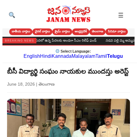
☰
జాతీయ వార్తలు
వైరల్ వార్తలు
క్రైమ్ వార్తలు
ఆంధ్రప్రదేశ్
తెలంగాణ
సినిమా వార్తలు
షాడ సారె*
ఆపదలో ఉన్న పేదలకు అండగా సీఎం రిలీఫ్ ఫండ్
నడవ పల్లి మ్మ అమ్మవారికి ఆషా
BREAKING NEWS
Select Language:
English
Hindi
Kannada
Malayalam
Tamil
Telugu
బీసీ విద్యార్థి సంఘం నాయకుల ముందస్తు అరెస్ట్
June 18, 2026
|
తెలంగాణ