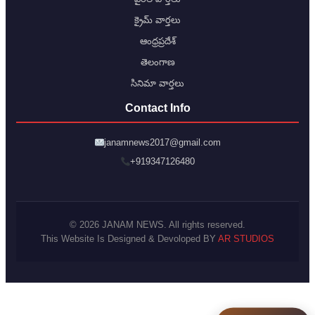
క్రైమ్ వార్తలు
ఆంధ్రప్రదేశ్
తెలంగాణ
సినిమా వార్తలు
Contact Info
janamnews2017@gmail.com
+919347126480
© 2026 JANAM NEWS. All rights reserved.
This Website Is Designed & Devoloped BY
AR STUDIOS