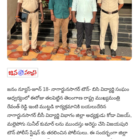
జనం న్యూస్-జూన్ 18- నాగార్జునసాగర్ టౌన్- బిసి విద్యార్థి సంఘం
ఆధ్వర్యంలో ఈరోజు తలపెట్టిన తెలంగాణ రాష్ట్ర ముఖ్యమంత్రి
రేవంత్ రెడ్డి ఇంటి ముట్టడి కార్యక్రమానికి బయలుదేరిన
నాగార్జునసాగర్ బీసీ విద్యార్థి విభాగం జిల్లా అధ్యక్షుడు కోడా విజయ్,
మల్లెపోగు సునీల్ కుమార్ లను ముందస్తు అరెస్టు చేసి విజయపురి
టౌన్ పోలీస్ స్టేషన్ కు తరలించిన పోలీసులు. ఈ సందర్భంగా జిల్లా