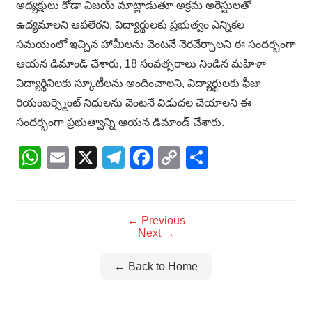
అధ్యక్షులు కోడా విజయ్ మాట్లాడుతూ అక్రమ అరెస్టులతో
ఉద్యమాలని ఆపలేరని, విద్యార్థులకు ప్రభుత్వం ఎన్నికల
సమయంలో ఇచ్చిన హామీలను వెంటనే నెరవేర్చాలని ఈ సందర్భంగా
ఆయన డిమాండ్ చేశారు, 18 సంవత్సరాలు నిండిన మహిళా
విద్యార్థినిలకు స్కూటీలను అందించాలని, విద్యార్థులకు ఫీజు
రియంబర్స్మెంట్ నిధులను వెంటనే విడుదల చేయాలని ఈ
సందర్భంగా ప్రభుత్వాన్ని ఆయన డిమాండ్ చేశారు.
WhatsApp
Email
X
Telegram
Facebook
Copy
Share
Link
← Previous
Next →
← Back to Home