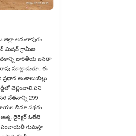
సీమ జిల్లా అమలాపురం
న్ మిషన్ గ్రామీణ
ఈ పథకాన్ని భారతీయ జనతా
వాసరావు మాట్లాడుతూ, ఈ
ప్రధాన అంశాలు:బిల్లు
డీతో చెల్లించాలి.పని
రి వేతనాన్ని 299
రూపాయల బీమా పథకం
మ, డైరెక్టర్ ఓలేటి
జు, పంచాయతీ గుమస్తా