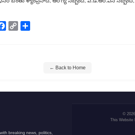
ఫీసర్ బొంతు శ్యాంప్రసాద్, ఆరోగ్య సిబ్బంది, పి.డి.ఆర్.ఎస్ సిబ్బం
p
elegram
Facebook
Copy
Share
Link
← Back to Home
© 2026
This Website
ith breaking news, politics,