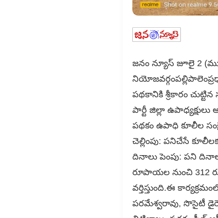
జనం న్యూస్ జూలై 2 (ముమ్
నియోజవర్గంపల్లిపాలెంప్ర
పథకానికి శ్రీకారం చుట్
పార్టీ జిల్లా ఉపాధ్యక్ష
పథకం ఉపాధి కూలీల సంక్ష
చెల్లింపు: పనిచేసే కూలీల
దినాలు పెంపు: పని దినా
రూపాయల నుంచి 312 రూప
వర్తిస్తుంది.ఈ కార్యక్ర
పరమేశ్వరావు, సొసైటీ డై