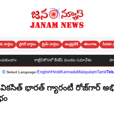
య వార్తలు
వైరల్ వార్తలు
క్రైమ్ వార్తలు
ఆంధ్రప్రదేశ్
తెలంగాణ
సినిమా వ
రేనికోనలో బీజేపీ మండల సమావేశం
పాఠశాలల్లో ఆకస్మిక తనిఖీలు ని
English
Hindi
Kannada
Malayalam
Tamil
Tel
Select Language:
వికసిత్ భారత్ గ్యారంటీ రోజ్‌గార్ 
ంభం