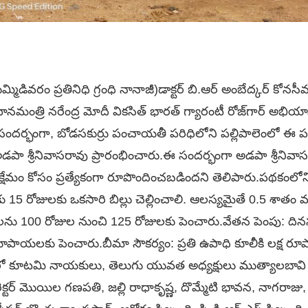
మిడివరం ప్రతినిధి గ్రంధి నానాజీ)డాక్టర్ బి.ఆర్ అంబేద్కర్ కోన
ధానమంత్రి నరేంద్ర మోదీ వికసిత్ భారత్ గ్యారంటీ రోజ్‌గార్ అభియా
టిన సందర్భంగా, బోడసకుర్రు పంచాయతీ పరిధిలోని పల్లిపాలెంలో 
ులు అడపా శ్రీనివాసరావు ప్రారంభించారు.ఈ సందర్భంగా అడపా శ్రీని
ేమం కోసం ప్రత్యేకంగా రూపొందించబడిందని తెలిపారు.పథకంలోని 
కు 15 రోజులకు ఒకసారి బిల్లు చెల్లించాలి. ఆలస్యమైతే 0.5 శాతం వడ్
లను 100 రోజుల నుంచి 125 రోజులకు పెంచారు.వేతన పెంపు: దినస
ాయలకు పెంచారు.బీమా సౌకర్యం: ప్రతి ఉపాధి కూలీకి లక్ష 
మంలో కూటమి నాయకులు, తెలుగు యువత అధ్యక్షులు ముత్యాలబావి ఆత్
రెక్టర్ మొయిల గణపతి, జల్లి రాధాకృష్ణ, దొమ్మేటి భావన, నాగరా