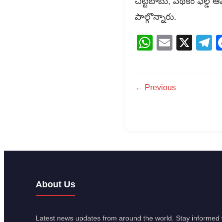
చిట్టిబాబు, పథకం ఫీల్డ్ ఆ
పాల్గొన్నారు.
WhatsAp
Email
X
T
← Previous
About Us
Latest news updates from around the world. Stay informed w