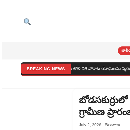
జాతీ
ారులు తెలంగాణ తొలి దశ పోరాట యోధులను స్మరించుకుందాం
కాట్
BREAKING NEWS
బోడసకుర్రులో 
గ్రామీణ ప్రార
July 2, 2026
|
తెలంగాణ