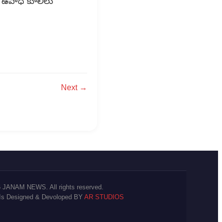
ది, ఉపాధి కూలీలు
Next →
 JANAM NEWS. All rights reserved.
 Is Designed & Devoloped BY
AR STUDIOS