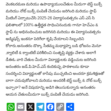
వెంకటరమణ మరియు ఉపాధ్యాయులచేతుల మీదుగా టెస్ట్ బుక్స్
మరియు నోట్ బుక్స్ పంపిణీ చేయడం జరిగింది మరియు స్టాఫ్
మీటింగ్ ఏర్పాటుచేసి 2025-26 విద్యాసంవత్సరం ఎస్ ఎస్ సి
ఫలితాలలో 100% ఉత్తీర్ణత సాధించినందుకు గానూ హెచ్ఎం &
స్టాఫ్ ను అభినందించుట జరిగినది మరియు ఈ విద్యాసంవత్సరం
అడ్మిషన్స్ ఇంకనూ పెరిగేలా కృషి చేయాలని సిబ్బందిని
కోరారు.అనంతరం డొక్కా సీతమ్మ మధ్యాహ్న బడి భోజనం మెనూ
,క్వాలిటీ & క్వాంటిటీ పరిశీలించి సంతృప్తి వ్యక్తం చేశారు అలాగే
డీఈఓ వారి చేతుల మీదుగా విద్యార్థులకు వడ్డించుట జరిగింది
అనంతరం జడ్.పి.హెచ్.ఎస్ కందికుప్ప పాఠశాలను కూడా
సందర్శించి విద్యార్థులతో కాసేపు ముచ్చటించి అందరూ క్రమశిక్షణతో
బాగా చదువుకోవాలని మరియు అందరికీ టెస్ట్ బుక్స్ & నోట్ బుక్స్
ఇచ్చారా? అనే విషయాన్ని అడిగి తెలుసుకున్నారు అనంతరం
ఆయన చేతులమీదుగా బుక్స్ పంపిణీ చేయడం జరిగింది.
WhatsApp
Email
X
Telegram
Facebook
Copy
Share