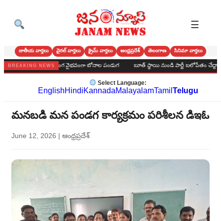
☰
జాతీయ వార్తలు
వైరల్ వార్తలు
క్రైమ్ వార్తలు
ఆంధ్రప్రదేశ్
తెలంగాణ
సినిమా వార్తలు
ర్ హైస్కూల్‌లో అంగరంగ వైభవంగా బోనాల పండుగ
బూత్ స్థాయి నుండి పార్టీ బలోపేతం చేద్దాం : అలవరం
BREAKING NEWS
Select Language:
English
Hindi
Kannada
Malayalam
Tamil
Telugu
మనబడి మన పండగ కార్యక్రమం పరిశీలన డిఇఓ
June 12, 2026
|
ఆంధ్రప్రదేశ్