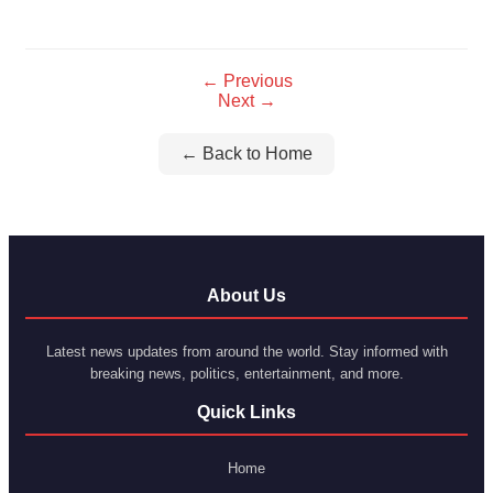
Link
← Previous
Next →
← Back to Home
About Us
Latest news updates from around the world. Stay informed with
breaking news, politics, entertainment, and more.
Quick Links
Home