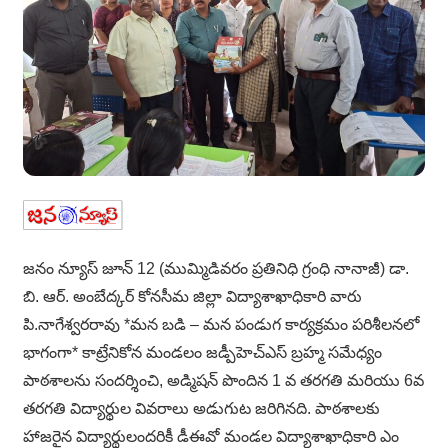
జనం న్యూస్ జూన్ 12 (ముమ్మిడివరం ప్రతినిధి గ్రంధి నానాజీ) డా.
బి. ఆర్. అంబేద్కర్ కోనసీమ జిల్లా విద్యాశాఖాధికారి వారు
పి.నాగేశ్వరరావు *మన బడి – మన పండుగ కార్యక్రమం పరిశీలనలో
భాగంగా* కాట్రేనికోన మండలం జడ్పీహెచ్ఎస్ బ్రహ్మ సమేధ్యం
పాఠశాలను సందర్శించి, అడ్మిషన్ పొందిన 1 వ తరగతి మరియు 6వ
తరగతి విద్యార్థుల వివరాలు అడుగుట జరిగినది. పాఠశాలకు
హాజరైన విద్యార్థులందరికీ డీఈవో మండల విద్యాశాఖాధికారి ఎం