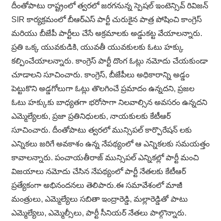
దీంతోపాటు రాష్ట్రంలో త్వరలో జరగనున్న స్పెషల్ ఇంటెన్సివ్ రివిజన్
SIR కార్యక్రమంలో బీఆర్ఎస్ పార్టీ చురుకైన పాత్ర పోషించి కాంగ్రెస్
మరియు బీజేపీ పార్టీలు చేసే అక్రమాలకు అడ్డుకట్ట వేయాలన్నారు.
ప్రతి ఒక్క యువకుడికి, యువతీ యువకులకు ఓటు హక్కు
కల్పించేయాలన్నారు. కాంగ్రెస్ పార్టీ దొంగ ఓట్లు నమోదు చేయకుండా
చూడాలని సూచించారు. కాంగ్రెస్, బీజేపీలు అధికారాన్ని అడ్డం
పెట్టుకొని అడ్డగోలుగా ఓట్లు తొలగించే ప్రమాదం ఉన్నదని, ప్రజల
ఓటు హక్కుకు బాధ్యతగా భరోసాగా నిలవాల్సిన అవసరం ఉన్నదని
ఎమ్మెల్యేలకు, ప్రజా ప్రతినిధులకు, నాయకులకు కేటీఆర్
సూచించారు. దీంతోపాటు త్వరలో మున్సిపల్ కార్పొరేషన్ లకు
ఎన్నికలు జరిగే అవకాశం ఉన్న నేపథ్యంలో ఆ ఎన్నికలకు సమయత్తం
కావాలన్నారు. పంచాయతీరాజ్ మున్సిపల్ ఎన్నికల్లో పార్టీ మంచి
విజయాలు నమోదు చేసిన నేపథ్యంలో పార్టీ నేతలకు కేటీఆర్
ప్రత్యేకంగా అభినందనలు తెలిపారు.ఈ సమావేశంలో మాజీ
మంత్రులు, ఎమ్మెల్యేలు సబితా ఇంద్రారెడ్డి, మల్లారెడ్డితో పాటు
ఎమ్మెల్యేలు, ఎమ్మెల్సీలు, పార్టీ సీనియర్ నేతలు పాల్గొన్నారు.