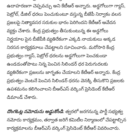
ఉదాహరణగా చెప్పవచ్చు అని కేటీఆర్ అన్నారు. అడ్డగోలుగా గ్యాస్,
పెట్రోల్, డీజిల్ ధరలు పెంచుకుంటూ వస్తున్న బీజేపీ నిర్వాకం వలన
ప్రజలపై నిత్యావసర సరుకుల భారం పెరిగిందని కేటీఆర్ ఆవేదన
వ్యక్తం చేశారు. కేంద్ర ప్రభుత్వం తీసుకుంటున్న ఈ అడ్డగోలు
నిర్ణయాల పైన బీజేపీకి వ్యతిరేకంగా ఎక్కడి నాయకులు అక్కడ
నిరసన కార్యక్రమాలు చేపట్టాలని సూచించారు. మరోసారి కేంద్ర
ప్రభుత్వం గ్యాస్, పెట్రోల్ ధరలను అడ్డగోలుగా పెంచకుండా
ఉండడంతోపాటు నిన్న పెంచిన సిలిండర్ ధర పెరుగుదలకు
వ్యతిరేకంగా ప్రజలను జాగృతం చేయాలని కేటీఆర్ అన్నారు. కేంద్ర
ప్రభుత్వం వెంటనే పెంచిన సిలిండర్ ధరను వెనక్కి తీసుకొని ప్రజలకు
ఉపశమనం కలిగించాలని బీఆర్ఎస్ వర్కింగ్ ప్రెసిడెంట్ కేటీఆర్
డిమాండ్ చేశారు.
దొంగఓట్ల నమోదును అడ్డుకోండి
: త్వరలో జరగనున్న పార్టీ సభ్యత్వ
నమోదు కార్యక్రమం, తర్వాత జరిగే కమిటీల నిర్మాణంలో చేపట్టాల్సిన
కార్యక్రమాలను బీఆర్ఎస్ వర్కింగ్ ప్రెసిడెంట్ కేటీఆర్ వివరించారు.