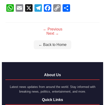
WhatsApp
Email
X
Telegram
Facebook
Copy
Share
Link
← Previous
Next →
← Back to Home
About Us
Latest news updates from around the world. Stay informed with
breaking news, politics, entertainment, and more.
Quick Links