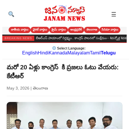
☰
జాతీయ వార్తలు
వైరల్ వార్తలు
క్రైమ్ వార్తలు
ఆంధ్రప్రదేశ్
తెలంగాణ
సినిమా వార్తలు
బోనాల పండుగ
బీఆర్‌ఎస్‌ హయాంలో నిర్లక్ష్యం.. కాంగ్రెస్‌ పాలనలో సంక్షేమం-- శివన్నోళ్ల శివకుమార్
BREAKING NEWS
Select Language:
English
Hindi
Kannada
Malayalam
Tamil
Telugu
మరో 20 ఏళ్లు కాంగ్రెస్ కి ప్రజలు ఓటు వేయరు:
కేటీఆర్
May 3, 2026
|
తెలంగాణ