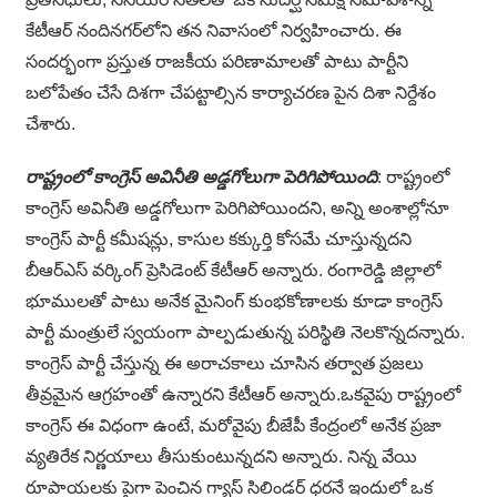
కేటీఆర్ నంది‌నగర్‌లోని తన నివాసంలో నిర్వహించారు. ఈ
సందర్భంగా ప్రస్తుత రాజకీయ పరిణామాలతో పాటు పార్టీని
బలోపేతం చేసే దిశగా చేపట్టాల్సిన కార్యాచరణ పైన దిశా నిర్దేశం
చేశారు.
రాష్ట్రంలో కాంగ్రెస్ అవినీతి అడ్డగోలుగా పెరిగిపోయింది
: రాష్ట్రంలో
కాంగ్రెస్ అవినీతి అడ్డగోలుగా పెరిగిపోయిందని, అన్ని అంశాల్లోనూ
కాంగ్రెస్ పార్టీ కమీషన్లు, కాసుల కక్కుర్తి కోసమే చూస్తున్నదని
బీఆర్ఎస్ వర్కింగ్ ప్రెసిడెంట్ కేటీఆర్ అన్నారు. రంగారెడ్డి జిల్లాలో
భూములతో పాటు అనేక మైనింగ్ కుంభకోణాలకు కూడా కాంగ్రెస్
పార్టీ మంత్రులే స్వయంగా పాల్పడుతున్న పరిస్థితి నెలకొన్నదన్నారు.
కాంగ్రెస్ పార్టీ చేస్తున్న ఈ అరాచకాలు చూసిన తర్వాత ప్రజలు
తీవ్రమైన ఆగ్రహంతో ఉన్నారని కేటీఆర్ అన్నారు.ఒకవైపు రాష్ట్రంలో
కాంగ్రెస్ ఈ విధంగా ఉంటే, మరోవైపు బీజేపీ కేంద్రంలో అనేక ప్రజా
వ్యతిరేక నిర్ణయాలు తీసుకుంటున్నదని అన్నారు. నిన్న వేయి
రూపాయలకు పైగా పెంచిన గ్యాస్ సిలిండర్ ధరనే ఇందులో ఒక