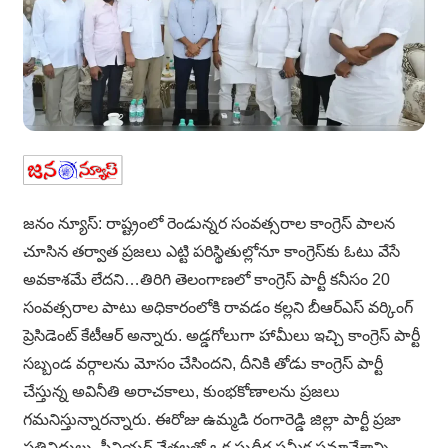
జనం న్యూస్: రాష్ట్రంలో రెండున్నర సంవత్సరాల కాంగ్రెస్ పాలన
చూసిన తర్వాత ప్రజలు ఎట్టి పరిస్థితుల్లోనూ కాంగ్రెస్‌కు ఓటు వేసే
అవకాశమే లేదని…తిరిగి తెలంగాణలో కాంగ్రెస్ పార్టీ కనీసం 20
సంవత్సరాల పాటు అధికారంలోకి రావడం కల్లని బీఆర్ఎస్ వర్కింగ్
ప్రెసిడెంట్ కేటీఆర్ అన్నారు. అడ్డగోలుగా హామీలు ఇచ్చి కాంగ్రెస్ పార్టీ
సబ్బండ వర్గాలను మోసం చేసిందని, దీనికి తోడు కాంగ్రెస్ పార్టీ
చేస్తున్న అవినీతి అరాచకాలు, కుంభకోణాలను ప్రజలు
గమనిస్తున్నారన్నారు. ఈరోజు ఉమ్మడి రంగారెడ్డి జిల్లా పార్టీ ప్రజా
ప్రతినిధులు, సీనియర్ నేతలతో ఒక సుదీర్ఘ సమీక్ష సమావేశాన్ని