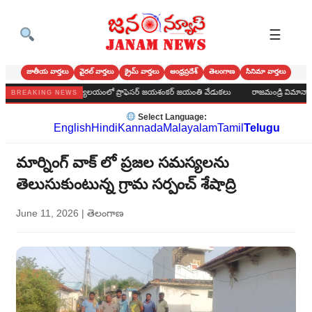
☰
జాతీయ వార్తలు
వైరల్ వార్తలు
క్రైమ్ వార్తలు
ఆంధ్రప్రదేశ్
తెలంగాణ
సినిమా వార్తలు
కొండ పురపాలక కార్యాలయంలో ప్రొఫెసర్ జయశంకర్ జయంతి వేడుకలు
రాజమండ్రి విమానాశ్రయంలో
BREAKING NEWS
Select Language:
English
Hindi
Kannada
Malayalam
Tamil
Telugu
మార్నింగ్ వాక్ లో ప్రజల సమస్యలను
తెలుసుకుంటున్న గ్రామ సర్పంచ్ శేషాద్రి
June 11, 2026
|
తెలంగాణ