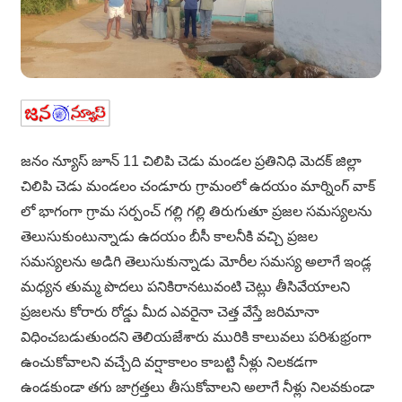
జనం న్యూస్ జూన్ 11 చిలిపి చెడు మండల ప్రతినిధి మెదక్ జిల్లా
చిలిపి చెడు మండలం చండూరు గ్రామంలో ఉదయం మార్నింగ్ వాక్
లో భాగంగా గ్రామ సర్పంచ్ గల్లి గల్లి తిరుగుతూ ప్రజల సమస్యలను
తెలుసుకుంటున్నాడు ఉదయం బీసీ కాలనీకి వచ్చి ప్రజల
సమస్యలను అడిగి తెలుసుకున్నాడు మోరీల సమస్య అలాగే ఇండ్ల
మధ్యన తుమ్మ పొదలు పనికిరానటువంటి చెట్లు తీసివేయాలని
ప్రజలను కోరారు రోడ్డు మీద ఎవరైనా చెత్త వేస్తే జరిమానా
విధించబడుతుందని తెలియజేశారు మురికి కాలువలు పరిశుభ్రంగా
ఉంచుకోవాలని వచ్చేది వర్షాకాలం కాబట్టి నీళ్లు నిలకడగా
ఉండకుండా తగు జాగ్రత్తలు తీసుకోవాలని అలాగే నీళ్లు నిలవకుండా