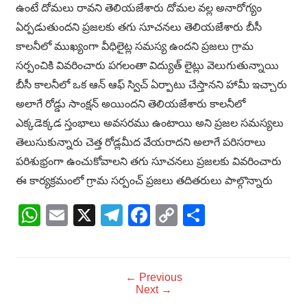
ఉంటే దోమలు రావని తెలియజేశారు దోమల వల్ల అనారోగ్యం
ఏర్పడుతుందని ప్రజలకు తగు సూచనలు తెలియజేశారు బీసీ
కాలనీలో ముఖ్యంగా వీధిలైట్ల సమస్య ఉందని ప్రజలు గ్రామ
సర్పంచికి వివరించారు పగలంతా విద్యుత్ లైట్లు వెలుగుతున్నాయి
బీసీ కాలనీలో ఒక ఆన్ ఆఫ్ స్విచ్ ఏర్పాటు చేస్తానని హామీ ఇచ్చారు
అలాగే రోడ్డు సాంక్షన్ అయిందని తెలియజేశారు కాలనీలో
ఎక్కడెక్కడ స్తంభాలు అవసరము ఉంటాయి అని ప్రజల సమస్యలు
తెలుసుకున్నారు చెత్త రోడ్లమీద వేయరాదని అలాగే పరిసరాలు
పరిశుభ్రంగా ఉంచుకోవాలని తగు సూచనలు ప్రజలకు వివరించారు
ఈ కార్యక్రమంలో గ్రామ సర్పంచ్ ప్రజలు తదితరులు పాల్గొన్నారు
WhatsApp
Email
X
Telegram
Facebook
Copy
Share
Link
← Previous
Next →