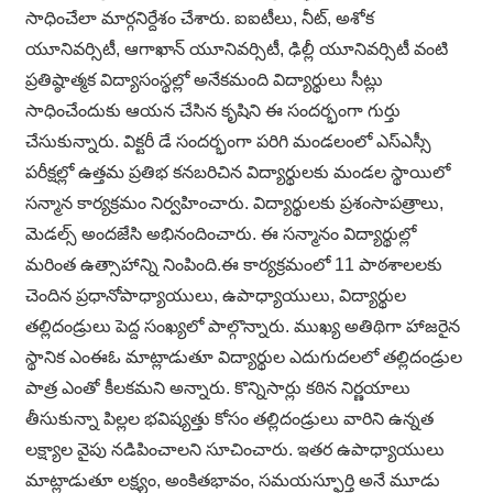
సాధించేలా మార్గనిర్దేశం చేశారు. ఐఐటీలు, నీట్, అశోక
యూనివర్సిటీ, ఆగాఖాన్ యూనివర్సిటీ, ఢిల్లీ యూనివర్సిటీ వంటి
ప్రతిష్ఠాత్మక విద్యాసంస్థల్లో అనేకమంది విద్యార్థులు సీట్లు
సాధించేందుకు ఆయన చేసిన కృషిని ఈ సందర్భంగా గుర్తు
చేసుకున్నారు. విక్టరీ డే సందర్భంగా పరిగి మండలంలో ఎస్ఎస్సీ
పరీక్షల్లో ఉత్తమ ప్రతిభ కనబరిచిన విద్యార్థులకు మండల స్థాయిలో
సన్మాన కార్యక్రమం నిర్వహించారు. విద్యార్థులకు ప్రశంసాపత్రాలు,
మెడల్స్ అందజేసి అభినందించారు. ఈ సన్మానం విద్యార్థుల్లో
మరింత ఉత్సాహాన్ని నింపింది.ఈ కార్యక్రమంలో 11 పాఠశాలలకు
చెందిన ప్రధానోపాధ్యాయులు, ఉపాధ్యాయులు, విద్యార్థుల
తల్లిదండ్రులు పెద్ద సంఖ్యలో పాల్గొన్నారు. ముఖ్య అతిథిగా హాజరైన
స్థానిక ఎంఈఓ మాట్లాడుతూ విద్యార్థుల ఎదుగుదలలో తల్లిదండ్రుల
పాత్ర ఎంతో కీలకమని అన్నారు. కొన్నిసార్లు కఠిన నిర్ణయాలు
తీసుకున్నా పిల్లల భవిష్యత్తు కోసం తల్లిదండ్రులు వారిని ఉన్నత
లక్ష్యాల వైపు నడిపించాలని సూచించారు. ఇతర ఉపాధ్యాయులు
మాట్లాడుతూ లక్ష్యం, అంకితభావం, సమయస్ఫూర్తి అనే మూడు