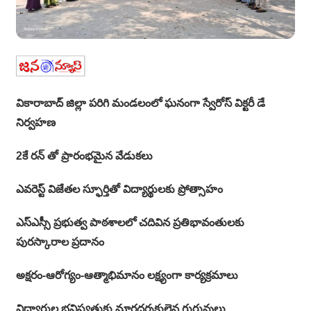
వికారాబాద్ జిల్లా పరిగి మండలంలో ఘనంగా స్వేరోస్ విక్టరీ డే
నిర్వహణ
2కే రన్‌ తో ప్రారంభమైన వేడుకలు
ఎవరెస్ట్ విజేతల స్ఫూర్తితో విద్యార్థులకు ప్రోత్సాహం
ఎస్ఎస్సీ ప్రభుత్వ పాఠశాలలో చదివిన ప్రతిభావంతులకు
పురస్కారాల ప్రదానం
అక్షరం-ఆరోగ్యం-ఆత్మాభిమానం లక్ష్యంగా కార్యక్రమాలు
విద్యార్థుల భవిష్యత్తుకు మార్గదర్శకులైన గురువులు