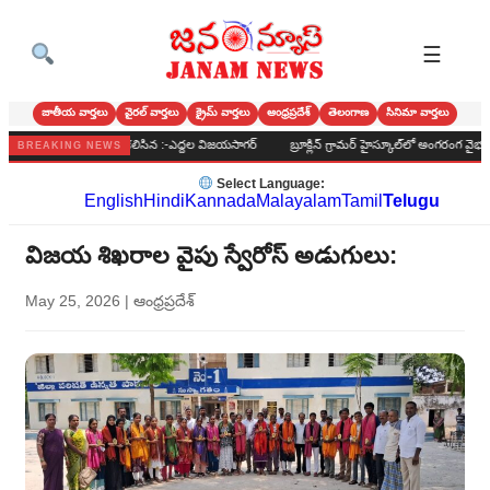
☰
జాతీయ వార్తలు
వైరల్ వార్తలు
క్రైమ్ వార్తలు
ఆంధ్రప్రదేశ్
తెలంగాణ
సినిమా వార్తలు
యాదపూర్వకంగాకలిసిన :-ఎద్దల విజయసాగర్
బ్రూక్లిన్ గ్రామర్ హైస్కూల్‌లో అంగరంగ వైభవంగా బోనాల ప
BREAKING NEWS
Select Language:
English
Hindi
Kannada
Malayalam
Tamil
Telugu
విజయ శిఖరాల వైపు స్వేరోస్ అడుగులు:
May 25, 2026
|
ఆంధ్రప్రదేశ్