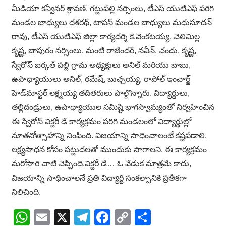
మీడియా కన్వీనర్ శ్రావణ్, గట్టుపల్లి నర్సింలు, టీఎస్ యుటిఎఫ్ పరిగి
మండల బాధ్యులు దశరథ్, టాపస్ మండల బాధ్యులు మధుసూదన్
రావు, టీఎస్ యుటిఎఫ్ జిల్లా కార్యదర్శి కె.వెంకటయ్య, చెలిమిల్ల
కృష్ణ, బాపురం నర్సింలు, మంటి రాజేందర్, నవీన్, చందు, కృష్ణ,
స్వేరోస్ బర్కత్ పల్లి గ్రామ అధ్యక్షులు అనిల్ మరియు బాబు,
ఉపాధ్యాయులు అనిల్, రమేష్, బుచ్చయ్య, రాపోల్ ఇంచార్జ్
హెడ్‌మాస్టర్ లక్ష్మయ్య తదితరులు పాల్గొన్నారు. విద్యార్థులు,
తల్లిదండ్రులు, ఉపాధ్యాయుల సమిష్టి భాగస్వామ్యంతో నిర్వహించిన
ఈ స్వేరోస్ విక్టరీ డే కార్యక్రమం పరిగి మండలంలో విద్యార్థుల్లో
నూతనోత్సాహాన్ని నింపింది. విజయాన్ని సాధించాలంటే కష్టపడాలి,
లక్ష్యసాధన కోసం పట్టుదలతో ముందుకు సాగాలని, ఈ కార్యక్రమం
మరోసారి చాటి చెప్పింది.విక్టరీ డే… ఓ వేడుక మాత్రమే కాదు,
విజయాన్ని సాధించాలనే ప్రతి విద్యార్థి సంకల్పానికి ప్రతీకగా
నిలిచింది.
WhatsApp
Email
X
Telegram
Facebook
Copy
Share