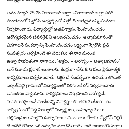
జనం న్యూస్ 25 మే వికారాబాద్ జిల్లా :-వికారాబాద్ జిల్లా పరిగి
మండలంలో స్వేరోస్ ఆధ్వర్యంలో విక్టరీ డే కార్యక్రమాన్ని ఘనంగా
నిర్వహించారు. విద్యార్థుల్లో ఆత్మవిశ్వాసం పెంపొందించడం,
ఆరోగ్యకరమైన జీవనశైలిని అలవరచించడం, ఆత్మాభిమానంతో
ఎదగాలనే సంకల్పాన్ని పెంపొందించడం లక్ష్యంగా స్వేరోస్ ప్రతి
సంవత్సరం నిర్వహించే ఈ వేడుకలు ఈసారి మరింత
ఉత్సాహభరితంగా సాగాయి. “అక్షరం – ఆరోగ్యం – ఆత్మాభిమానం”
అనే మూడు ప్రధాన అంశాలను కేంద్రంగా చేసుకుని పలు ప్రేరణాత్మక
కార్యక్రమాలు నిర్వహించారు. విక్టరీ డే సందర్భంగా ఉదయం తొలుత
బర్కత్‌పల్లి గ్రామంలో విద్యార్థులతో కలిసి 2కే రన్ నిర్వహించారు.
అనంతరం వ్యాయామ కార్యక్రమాలు నిర్వహించి ఆరోగ్యమే
మహాభాగ్యం అనే సందేశాన్ని విద్యార్థులకు తెలియజేశారు. ఈ
కార్యక్రమంలో పెద్ద సంఖ్యలో విద్యార్థులు, ఉపాధ్యాయులు,
తల్లిదండ్రులు పాల్గొని ఉత్సాహంగా నినాదాలు చేశారు. స్వేరోస్ విక్టరీ
డే అనేది కేవలం ఒక ఉత్సవం మాత్రమే కాదు, అది అణగారిన వర్గాల