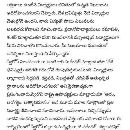
లక్షణాలు ఉంటేనే విద్యార్థులు జీవితంలో ఉన్నత శిఖరాలను
అధిరోహించగలరని చెప్పారు. దేశ భవిష్యత్తు నేటి విద్యార్థుల
చేతుల్లోనే ఉందని, వారు విద్యతో పాటు విలువలను
అలవరచుకోవాలని సూచించారు. ప్రధానోపాధ్యాయులు రమాపతి,
శంకర్ మాట్లాడుతూ పరిగి మండలానికి వన్నెతెచ్చిన విద్యార్థులుగా
మీరు నిలిచారని కొనియాడారు. మీ విజయాలు మరెందరికో
ఆదర్శంగా నిలుస్తాయని పేర్కొన్నారు.
స్వేరోస్ సలహాదారులు అంతిగారి సురేందర్ మాట్లాడుతూ “దేశ
భవిష్యత్తు తరగతి గదుల్లోనే రూపుదిద్దుకుంటుంది. విద్యార్థులు
త్యాగాలకు సిద్ధపడి, కష్టపడి, నిబద్ధతతో చదివితే అత్యున్నత
స్థానాలను అధిరోహించగలరు” అని ప్రేరణాత్మకంగా
ప్రసంగించారు.స్వేరోస్ రాష్ట్ర ఉపాధ్యక్షులు మాట్లాడుతూ “అరం,
ఆరోగ్యం, ఆత్మాభిమానం” అనే మూడు మూల సూత్రాలతో ప్రతి
విద్యార్థి జీవించాలని సూచించారు. అవకాశాలు వచ్చినప్పుడు
వాటిని అందిపుచ్చుకుని అందనంత ఎత్తులకు ఎదగాలని కోరారు.ఈ
కార్యక్రమంలో స్వేరోస్ జిల్లా ఉపాధ్యక్షులు టి.నరేందర్, జిల్లా సోషల్