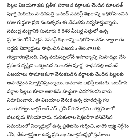
పిల్లల విజయగాథకు ప్రతీక. పరాజిత వర్గాలకు చెందిన మాలవత్
పూర్ణ మరియు సాధనపల్లి ఆనంద్ ఎవరెస్ట్ శిఖరాన్ని అధిరోహించిన
రోజు గుర్తుగా ప్రతి సంవత్సరం ఈ వేడుకను నిర్వహిస్తున్నారు.
సముద్ర మట్టానికి సుమారు 8,848 మీటర్ల ఎత్తులో ఉన్న
ప్రపంచంలోనే ఎత్తైన ఎవరెస్ట్ శిఖరాన్ని అధిరోహించడం ద్వారా ఈ
ఇద్దరు విద్యార్థులు సాధించిన విజయం తెలంగాణకు
గర్వకారణమైంది. చిన్న వయస్సులోనే అసాధ్యాన్ని సుసాధ్యం చేసి
ప్రపంచ దృష్టిని ఆకర్షించిన మాలవత్ పూర్ణ, సాధనపల్లి ఆనంద్
విజయాలు సామాజికంగా వెనుకబడిన వర్గాలకు చెందిన పిల్లలకు
అపారమైన స్ఫూర్తినిస్తున్నాయి. అవకాశం లభిస్తే బడుగు, బలహీన
వర్గాల పిల్లలు కూడా ఆకాశమే హద్దుగా ఎదగగలరని వారు
నిరూపించారు. ఈ విజయాల వెనుక ఉన్న దూరదృష్టి గల
నాయకత్వం డాక్టర్ ఆర్.ఎస్. ప్రవీణ్ కుమార్దని కార్యక్రమంలో
పలువురు కొనియాడారు. గురుకులాల సెక్రటరీగా పనిచేసిన
సమయంలో విద్యార్థుల్లో ఉన్న ప్రతిభను గుర్తించి, వారికి లక్ష్య నిర్దేశం
చేసి, దేశవ్యాప్తంగా ఉన్న ప్రముఖ విద్యాసంస్థల్లో ప్రవేశాలు