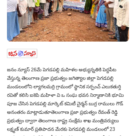
జనం న్యూస్ 26మే పెగడపల్లి మహిళల అభ్యున్నతికి పెద్దపీట
వేస్తున్న తెలంగాణ ప్రజా ప్రభుత్వం జగిత్యాల జిల్లా పెగడపల్లి
మండలంలోని ల్యాగలమర్రి గ్రామంలో స్థానిక సర్పంచ్ ఎలుకతుర్తి
రవితో కలిసి ఐకెపి మహిళా వి ఒ సంఘ భవన నిర్మాణానికి భూమి
పూజ చేసిన పెగడపల్లి మార్కెట్ కమిటీ చైర్మన్ బుర్ర రాములు గౌడ్
అనంతరం మాట్లాడుతూతెలంగాణ ప్రజా ప్రభుత్వం రేవంత్ రెడ్డి
ప్రభుత్వం ద్వారా తెలంగాణ రాష్ట్ర సంక్షేమ శాఖ మంత్రివర్యులు
లక్ష్మణ్ కుమార్ ప్రతిపాదన మేరకు పెగడపల్లి మండలంలో 23