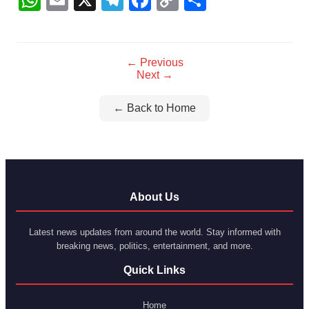
WhatsApp
Email
X
Telegram
Facebook
Copy
Share
Link
← Previous
Next →
← Back to Home
About Us
Latest news updates from around the world. Stay informed with
breaking news, politics, entertainment, and more.
Quick Links
Home