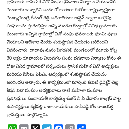
గ్రామాలకు గాను 33 వివో సంఘ భవనాలు నిర్మాణం చేయడానికి
మంజూరు ఇచ్చారని అందులో భాగంగా ఈరోజు రాష్ట్రవ్యాప్తంగా
ముఖ్యమంత్రి రేవంత్ రెడ్డి అధికారికంగా ఆన్లైన్ ద్వారా ఒకవైపు
సంఘాలను ప్రారంభిస్తూ అన్ని మండల కేంద్రాల్లో వివిధ గ్రామాలకు
మంజూరు ఇచ్చిన గ్రామాల్లో వివో సంఘ భవనాలకు భూమి పూజ
చేయాలని ఆదేశాల మేరకు శంకుస్థాపన చేయడం జరిగిందని
వివరించారు. దాదాపు మనం పెగడపల్లి మండలంలో మూడు కోట్ల
30 లక్షల రూపాయల విలువగల సంఘ భవనాలు నిర్మాణం కోసం ఈ
రోజు వివిధ గ్రామాలలో సర్పంచులు స్థానిక మహిళ వివో అధ్యక్షులు
మరియు సీసీలు ఏపిఎం ఆధ్వర్యంలో శంకుస్థాపన చేయడం
జరిగిందని అన్నారు. ఈ కార్యక్రమంలో మార్కెట్ కమిటీ డైరెక్టర్ చెట్ల
కిషన్ వివో సంఘం అధ్యక్షురాలు రాణి మహిళా సంఘాల
ప్రతినిధులు పంచాయతీ కార్యదర్శి శంకర్ సి ఏ దేవారం కాంగ్రెస్ పార్టీ
ఉపాధ్యక్షులు కల్లేపల్లి రాజు నాయకులు పాపిరెడ్డి కోల రాజయ్య
గ్రామస్తులు పాల్గొన్నారు.