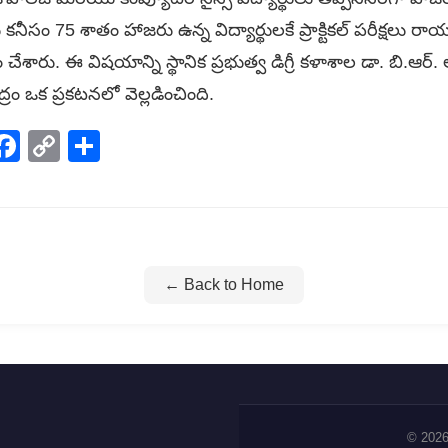
ాసులకు కనీసం 75 శాతం హాజరు ఉన్న విద్యార్థులకే ప్రాక్టికల్ పరీక్షలు
శారు. ఈ విషయాన్ని స్థానిక ప్రభుత్వ డిగ్రీ కళాశాల డా. బి.ఆర్.
ం ఒక ప్రకటనలో వెల్లడించింది.
p
elegram
Facebook
Copy
Share
Link
← Back to Home
© 2026