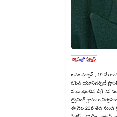
జనం.న్యూస్ ; 19 మే బుధవా
ఓపెన్ యూనివర్సిటీ ప్రా
సంబంధించిన డిగ్రీ 2వ సంవ
ట్రైనింగ్ క్లాసులు నిర్వహి
ఈ నెల 22వ తేదీ నుండి స్థ
ఫిజిక్స్, కెమిస్ట్రీ, బా