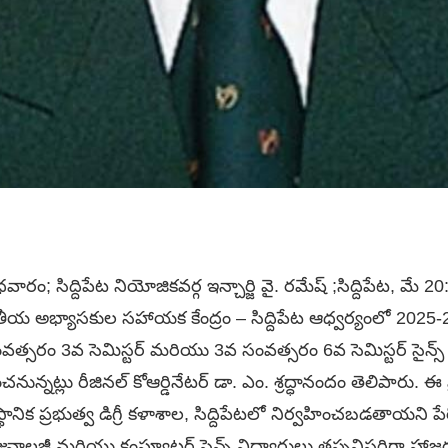
రం; సిద్దిపేట నియోజికవర్గ ఇన్చార్జి వై. రమేష్ ;సిద్దిపేట, మే 20
ంతీయ అభ్యాసకుల సహాయక కేంద్రం – సిద్దిపేట ఆధ్వర్యంలో 2025-2
త్సరం 3వ సెమిస్టర్ మరియు 3వ సంవత్సరం 6వ సెమిస్టర్ సైన్స్ విద్య
ంచనున్నట్లు రీజినల్ కోఆర్డినేటర్ డా. ఎం. శ్రద్ధానందం తెలిపారు. ఈ ప్రా
ానిక ప్రభుత్వ డిగ్రీ కళాశాల, సిద్దిపేటలో నిర్వహించబడతాయని పేర్
టనీ, జువాలజీ మరియు కంప్యూటర్ సైన్స్ విద్యార్థులు తప్పనిసరిగా 