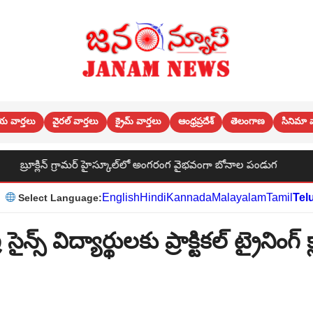
య వార్తలు
వైరల్ వార్తలు
క్రైమ్ వార్తలు
ఆంధ్రప్రదేశ్
తెలంగాణ
సినిమా వ
 అంగరంగ వైభవంగా బోనాల పండుగ
బూత్ స్థాయి నుండి పార్టీ బలోపేతం
English
Hindi
Kannada
Malayalam
Tamil
Tel
Select Language:
ీ సైన్స్ విద్యార్థులకు ప్రాక్టికల్ ట్రైనింగ్