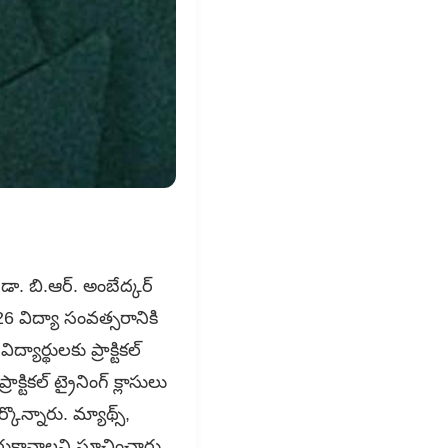
:డా. బి.ఆర్. అంబేద్కర్
6 విద్యా సంవత్సరానికి
ార్థులకు ప్రాక్టికల్
క్టికల్ ట్రైనింగ్ క్లాసులు
కొన్నారు. మ్యాథ్స్,
హాజరుకావాలని సూచించారు.