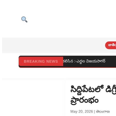
జాతీ
కంగాకలిసిన :-ఎద్దల విజయసాగర్
బ్రూక్లిన్ గ్రామర్ హైస్కూల్‌లో
BREAKING NEWS
సిద్దిపేటలో డిగ్ర
ప్రారంభం
May 20, 2026
|
తెలంగాణ