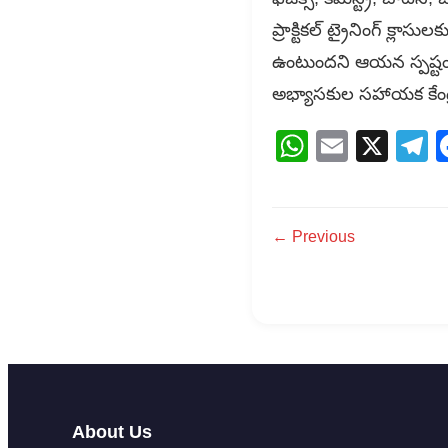
ప్రాక్టికల్ ట్రైనింగ్ క్ల
ఉంటుందని ఆయన స్పష్టం చే
అభ్యాసకుల సహాయక కేంద్ర
WhatsAp
Email
X
T
← Previous
About Us