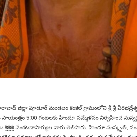
రాబాద్ జిల్లా పూడూర్ మండలం కంకల్ గ్రామంలోని శ్రీ శ్రీ వీరభద్
రం సాయంత్రం 5:00 గంటలకు హిందూ సమ్మేళనం నిర్వహించ నున్నట
ు శ్రీశ్రీశ్రీ వేంకటదాసార్యుల వారు తెలిపారు. హిందూ సంస్కృతి