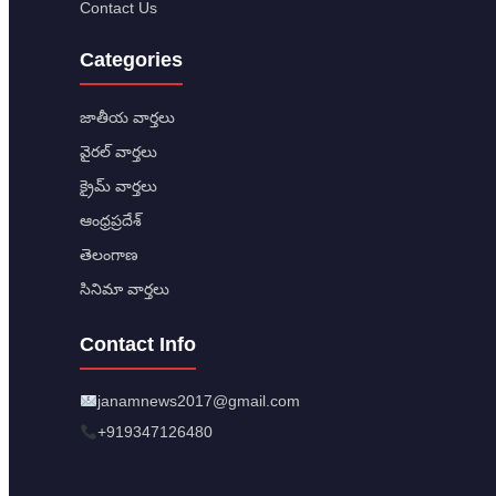
Contact Us
Categories
జాతీయ వార్తలు
వైరల్ వార్తలు
క్రైమ్ వార్తలు
ఆంధ్రప్రదేశ్
తెలంగాణ
సినిమా వార్తలు
Contact Info
janamnews2017@gmail.com
+919347126480