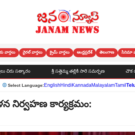
య వార్తలు
వైరల్ వార్తలు
క్రైమ్ వార్తలు
ఆంధ్రప్రదేశ్
తెలంగాణ
సినిమా వ
్లికి సారె సమర్పణ
చౌక దుకాణం ను ఆకస్మిక తనిఖీ చేసిన సబ్ కలెక్టర
English
Hindi
Kannada
Malayalam
Tamil
Tel
Select Language:
న నిర్వహణ కార్యక్రమం: