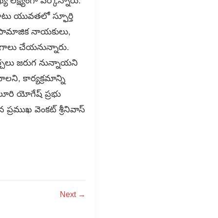
క్ష్యంగా పేర్కొన్నారు.
ాటు యువతలో స్ఫూర్తి
లు, సామాజిక నాయకులు,
సంగాలు చేయనున్నారు.
్చలు జరుగ నున్నాయని
ని, కార్యక్రమాన్ని
ూరి యోగేష్ ప్రభు
 ప్రముఖ వెంకట్ శ్రీనివాస్
Next →