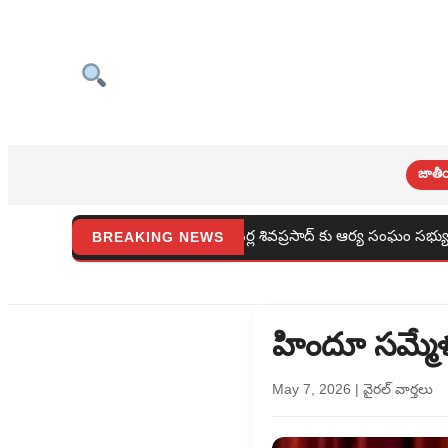
జాతీ
శివప్రసాద్ కు ఆర్య సంఘం సభ్యులు చిరు సత్కారం
శ్రీ సత్తెమ్మ తల
BREAKING NEWS
హిందూ సమ్మేళ
May 7, 2026
|
వైరల్ వార్తలు