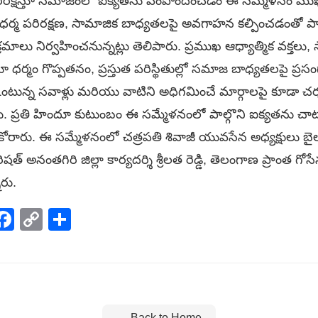
ిరక్షిస్తూ సమాజంలో ఐక్యతను పెంపొందించడం ఈ సమ్మేళనం ముఖ్య ల
ి, ధర్మ పరిరక్షణ, సామాజిక బాధ్యతలపై అవగాహన కల్పించడంతో ప
్రమాలు నిర్వహించనున్నట్లు తెలిపారు. ప్రముఖ ఆధ్యాత్మిక వక్త
ూ ధర్మం గొప్పతనం, ప్రస్తుత పరిస్థితుల్లో సమాజ బాధ్యతలపై ప్ర
టున్న సవాళ్లు మరియు వాటిని అధిగమించే మార్గాలపై కూడా చర
రు. ప్రతి హిందూ కుటుంబం ఈ సమ్మేళనంలో పాల్గొని ఐక్యతను చాటాల
రు. ఈ సమ్మేళనంలో చత్రపతి శివాజీ యువసేన అధ్యక్షులు బైల
్ అనంతగిరి జిల్లా కార్యదర్శి శ్రీలత రెడ్డి, తెలంగాణ ప్రాంత గోసేన
రు.
p
elegram
Facebook
Copy
Share
Link
← Back to Home