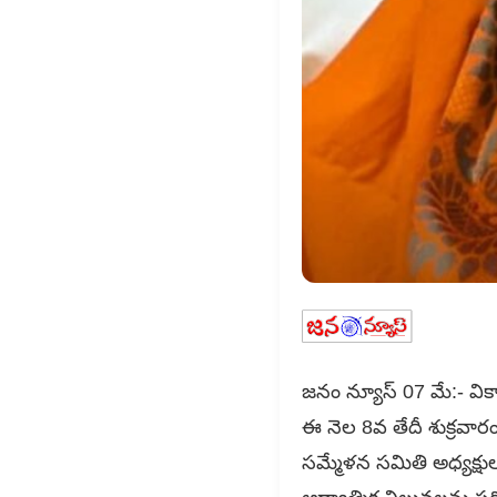
జనం న్యూస్ 07 మే:- వికా
ఈ నెల 8వ తేదీ శుక్రవా
సమ్మేళన సమితి అధ్యక్షుల