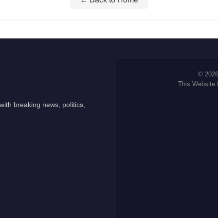
© 2026
This Website
ith breaking news, politics,