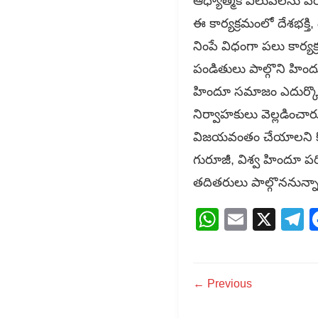
ఆధ్యాత్మిక విలువలను పర
ఈ కార్యక్రమంలో దేశభక్త
నింపే విధంగా పలు కార్యక
పండితులు పాల్గొని హింద
హిందూ సమాజం ఎదుర్కొం
నిర్వాహకులు వెల్లడించా
విజయవంతం చేయాలని కోరా
గురూజీ, విశ్వ హిందూ పరిషత
తదితరులు పాల్గొననున్నా
WhatsAp
Email
X
T
← Previous