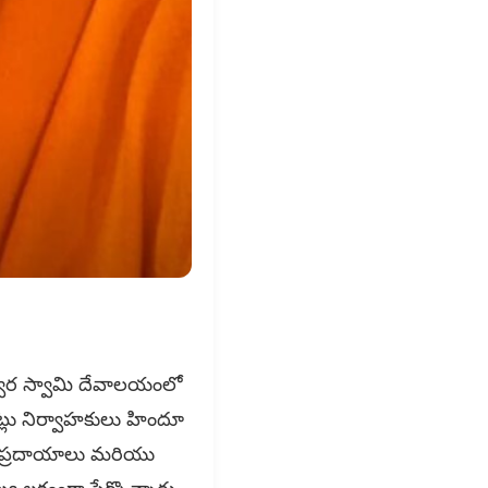
రేశ్వర స్వామి దేవాలయంలో
్లు నిర్వాహకులు హిందూ
, సంప్రదాయాలు మరియు