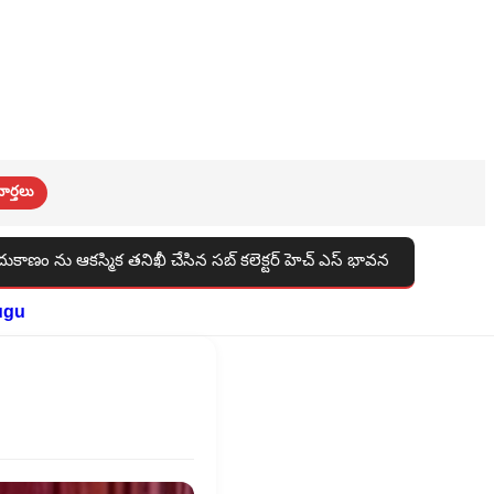
ార్తలు
్ హెచ్ ఎస్ భావన
అభివృద్ధి, సంక్షేమానికి ప్రాధాన్యత ఇస్తున్నాం : దా
ugu