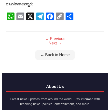
లొంగిపోవాలన్నారు.
WhatsApp
Email
X
Telegram
Facebook
Copy
Share
Link
← Previous
Next →
← Back to Home
About Us
Latest news updates from around the world. Stay informed with
breaking news, politics, entertainment, and more.