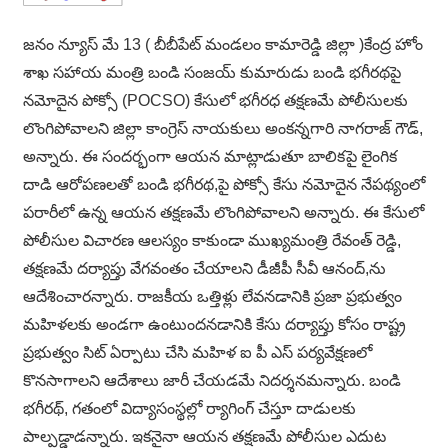
జనం న్యూస్ మే 13 ( బీబీపేట్ మండలం కామారెడ్డి జిల్లా )కేంద్ర హోం
శాఖ సహాయ మంత్రి బండి సంజయ్ కుమారుడు బండి భగీరథపై
నమోదైన పోక్సో (POCSO) కేసులో భగీరధ తక్షణమే పోలీసులకు
లొంగిపోవాలని జిల్లా కాంగ్రెస్ నాయకులు అంకన్నగారి నాగరాజ్ గౌడ్,
అన్నారు. ఈ సందర్భంగా ఆయన మాట్లాడుతూ బాలికపై లైంగిక
దాడి ఆరోపణలతో బండి భగీరథ,పై పోక్సో కేసు నమోదైన నేపథ్యంలో
పరారీలో ఉన్న ఆయన తక్షణమే లొంగిపోవాలని అన్నారు. ఈ కేసులో
పోలీసుల విచారణ ఆలస్యం కాకుండా ముఖ్యమంత్రి రేవంత్ రెడ్డి,
తక్షణమే దర్యాప్తు వేగవంతం చేయాలని డీజీపీ సీవీ ఆనంద్‌,ను
ఆదేశించారన్నారు. రాజకీయ ఒత్తిళ్లు లేవనడానికి ప్రజా ప్రభుత్వం
మహిళలకు అండగా ఉంటుందనడానికి కేసు దర్యాప్తు కోసం రాష్ట్ర
ప్రభుత్వం సిట్ ఏర్పాటు చేసి మహిళ ఐ పీ ఎస్ పర్యవేక్షణలో
కొనసాగాలని ఆదేశాలు జారీ చేయడమే నిదర్శనమన్నారు. బండి
భగీరథ్, గతంలో విద్యాసంస్థల్లో ర్యాగింగ్ చేస్తూ దాడులకు
పాల్పడ్డాడన్నారు. ఇకనైనా ఆయన తక్షణమే పోలీసుల ఎదుట