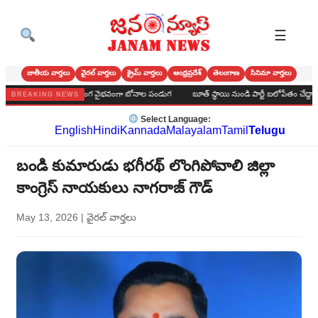
☰
జాతీయ వార్తలు
వైరల్ వార్తలు
క్రైమ్ వార్తలు
ఆంధ్రప్రదేశ్
తెలంగాణ
సినిమా వార్తలు
మర్ హైస్కూల్‌లో అంగరంగ వైభవంగా బోనాల పండుగ
బూత్ స్థాయి నుండి పార్టీ బలోపేతం చేద్దాం : అలవర
BREAKING NEWS
Select Language:
English
Hindi
Kannada
Malayalam
Tamil
Telugu
బండి కుమారుడు భగీరథ్ లొంగిపోవాలి జిల్లా
కాంగ్రెస్ నాయకులు నాగరాజ్ గౌడ్
May 13, 2026
|
వైరల్ వార్తలు