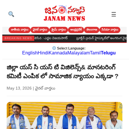
☰
జాతీయ వార్తలు
వైరల్ వార్తలు
క్రైమ్ వార్తలు
ఆంధ్రప్రదేశ్
తెలంగాణ
సినిమా వార్తలు
 మర్యాదపూర్వకంగాకలిసిన :-ఎద్దల విజయసాగర్
బ్రూక్లిన్ గ్రామర్ హైస్కూల్‌లో అంగరంగ వైభవంగా బోన
BREAKING NEWS
Select Language:
English
Hindi
Kannada
Malayalam
Tamil
Telugu
జిల్లా యస్ సి యస్ టి విజిలెన్స్& మానటరింగ్
కమిటీ ఎంపిక లో సామాజిక న్యాయం ఎక్కడా ?
May 13, 2026
|
వైరల్ వార్తలు