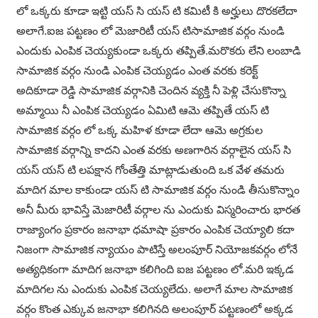
లో ఒక్కరు కూడా ఇట్టి యస్ సి యస్ టి కమిటీ కి అర్హులు దొరకలేదా
అలాగే.ఐజ పట్టణం లో మెజారిటీ యస్ టిసామాజిక వర్గం నుండి
ఎందుకు ఎంపిక చెయ్యకుండా ఒక్కరు తప్పితే.మరొకరు లేని లంబాడి
సామాజిక వర్గం నుండి ఎంపిక చెయ్యడం ఎంత వరకు కరెక్ట్
అదికూడా రెడ్డి సామాజిక వర్గానికి చెందిన వ్యక్తి నీ పెళ్లి చేసుకొన్నా
అమ్మాయి నీ ఎంపిక చెయ్యడం ఏమిటి ఆమె తప్పితే యస్ టి
సామాజిక వర్గం లో ఒక్క మహిళ కూడా లేదా ఆమె అగ్రకుల
సామాజిక వర్గాన్ని కాదని ఎంత వరకు అణగారిన వర్గాలైన యస్ సి
యస్ యస్ టి లపక్షాన గోంతేత్తి మాట్లాడుతుంది ఒక వేళ తమరు
మాదిగ మాల కాకుండా యస్ టి సామాజిక వర్గం నుండి తీసుకొన్నాం
అనీ మీరు భావిస్తే మెజారిటీ వర్గాల ను ఎందుకు విస్మరించారు భారత
రాజ్యాంగం ప్రకారం జనాభా ధమాషా ప్రకారం ఎంపిక చెయ్యాలి కదా
నిజంగా సామాజిక న్యాయం పాటిస్తే అలంపూర్ నియోజకవర్గం లోనే
అత్యధికంగా మాదిగ జనాభా కలిగింది ఐజ పట్టణం లో.మరి ఇక్కడ
మాదిగల ను ఎందుకు ఎంపిక చెయ్యలేదు. అలాగే మాల సామాజిక
వర్గం కొంత ఎక్కువ జనాభా కలిగినది అలంపూర్ పట్టణంలో అక్కడ