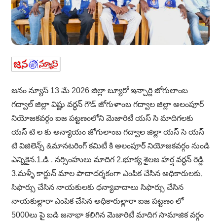
జనం న్యూస్ 13 మే 2026 జిల్లా బ్యూరో ఇన్చార్జి జోగులాంబ
గద్వాల్ జిల్లా విష్ణు వర్ధన్ గౌడ్ జోగుళాంబ గద్వాల జిల్లా అలంపూర్
నియోజకవర్గం ఐజ పట్టణంలోని మెజారిటీ యస్ సి మాదిగలకు
యస్ టి ల కు అన్యాయం జోగులాంబ గద్వాల జిల్లా యస్ సి యస్
టి విజిలెన్స్ &మానటరింగ్ కమిటీ కి అలంపూర్ నియోజకవర్గం నుండి
ఎన్నికైన.1.డి . నర్సింహులు మాదిగ 2.భూక్య శైలజ హర్ష వర్ధన్ రెడ్డి
3.మళ్ళీ కార్జున్ మాల పాదాదర్శకంగా ఎంపిక చేసిన అధికారులకు,
సిఫార్సు చేసిన నాయకులకు ధన్యావాదాలు సిఫార్సు చేసిన
నాయకుల్లారా ఎంపిక చేసిన అధికారుల్లారా ఐజ పట్టణం లో
5000లు పై బడి జనాభా కలిగిన మెజారిటీ మాదిగ సామాజిక వర్గం