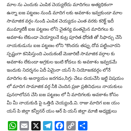
మాల ను ఎందుకు ఎంపిక చెయ్యలేదు మాదిగలు అత్యధికంగా
ఉన్నా ఐజ పట్టణం నుండి మాదిగ లకు అవకాశం ఇవ్వకుండా మాల
సామాజిక వర్గం నుండి ఎంపిక చెయ్యడం ఎంత వరకు కరెక్ట్ ఇదీ
ముమ్మాటికీ ఐజ పట్టణం లోని చైతన్య వంతమైన మాదిగలు కు
అవకాశం లేకుండా చెయ్యాలనే కుట్ర పూరిత ధోరణి తో సిఫార్సు చేసే
నాయకుడును ఐజ పట్టణం లోని *కొందరు తప్పు దోవ పట్టించారని
స్పష్టంగా కనిపిస్తుంది ఎందుకంటే మెజారిటీ సామాజిక వర్గాల కు
అవకాశం లేకుండా అగ్రకుల ఇంటి కోడలు కు అవకాశం ఇవ్వడమే
ఇందుకు నిదర్శనం ఏదీ ఏమైనా యస్ సి నియోజకవర్గం లోనే
మాదిగల కు అన్యాయం జరగడం,సిగ్గు చేటు దయచేసి ఇట్టి విషయం
లో మాదిగ సామాజిక వర్గ నీకి చెందిన ప్రజా ప్రతినిధులు నాయకులు
పునరాలోచన చేసి ఐజ పట్టణం లో నీ మాదిగలకు అవకాశం కోసం
మీ మీ నాయకుడి పై ఒత్తిడి చెయ్యండి.వి. రాజు మాదిగ ఐజ యం
యస్ పి జిల్లా కన్వీనర్ యం ఆర్ పి యస్ జిల్లా మాజీ అధ్యక్షులు
WhatsApp
Email
X
Telegram
Facebook
Copy
Share