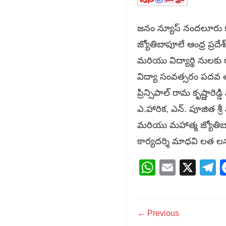
జనం న్యూస్ నందలూరు కడ
జ్యోతిబాపూలే ఆంధ్ర ప్ర
మరియు విద్యార్థి నులకు
విద్యా సంవత్సరం పదవ త
ప్రిన్సిపాల్ రామ కృష్ణా
ఎ.హారిక, ఎన్. పూజిత శ్ర
మరియు మహాత్మ జ్యోతిబా
కార్యదర్శి మాధవి లత ల
WhatsAp
Email
X
T
← Previous