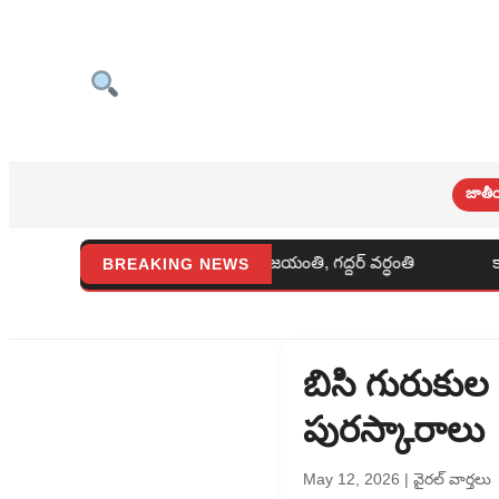
జాతీ
శంకర్ జయంతి, గద్దర్ వర్ధంతి
కాంగ్రెస్ పార్టీ కార్యాలయంలో 
BREAKING NEWS
బిసి గురుకుల ప
పురస్కారాలు
May 12, 2026
|
వైరల్ వార్తలు