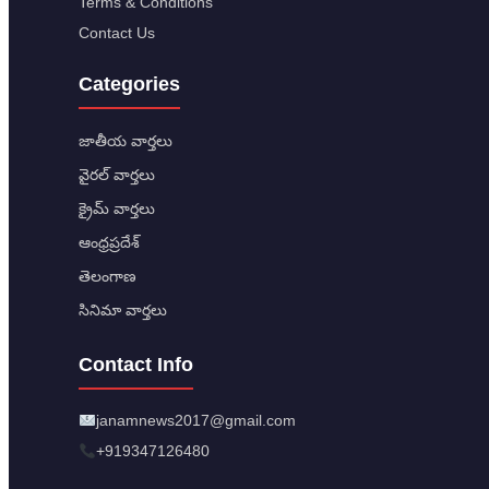
Terms & Conditions
Contact Us
Categories
జాతీయ వార్తలు
వైరల్ వార్తలు
క్రైమ్ వార్తలు
ఆంధ్రప్రదేశ్
తెలంగాణ
సినిమా వార్తలు
Contact Info
janamnews2017@gmail.com
+919347126480