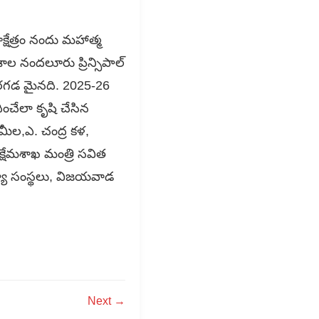
షేత్రం నందు మహాత్మ
ల నందలూరు ప్రిన్సిపాల్
 జరగడ మైనది. 2025-26
ంచేలా కృషి చేసిన
రమీల,ఎ. చంద్ర కళ,
క్షేమశాఖ మంత్రి సవిత
్యా సంస్థలు, విజయవాడ
Next →