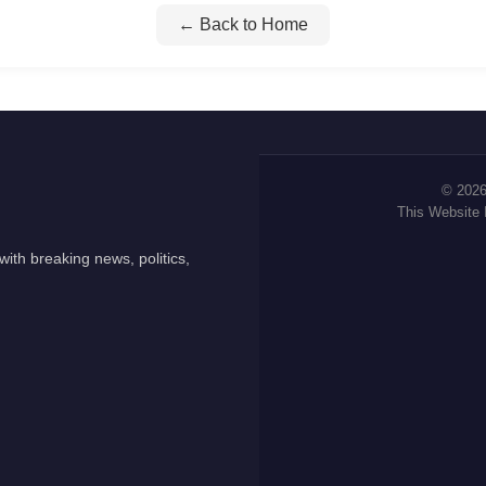
← Back to Home
© 2026
This Website
ith breaking news, politics,