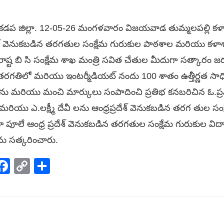
ప జిల్లా. 12-05-26 మంగళవారం విజయవాడ తుమ్మలపల్లి కళాక్
దేశ్ వెనుకబడిన తరగతుల సంక్షేమ గురుకుల పాఠశాల మరియు కళాశా
 రాష్ట బి సి సంక్షేమ శాఖ మంత్రి సవిత చేతుల మీదుగా సత్కారం
రగతిలో మరియు ఇంటర్మీడియట్ నందు 100 శాతం ఉత్తీర్ణత సాధి
రెడ్డి ను మరియు మంచి మార్కులు సంపాదించి ప్రతిభ కనబరిచిన ఓ.ప్
ీ మరియు ఎ.లక్ష్మీ దేవీ లను ఆంధ్రప్రదేశ్ వెనుకబడిన తరగ తుల సం
 పూలే ఆంధ్ర ప్రదేశ్ వెనుకబడిన తరగతుల సంక్షేమ గురుకుల విద
ను సత్కరించారు.
p
elegram
Facebook
Copy
Share
Link