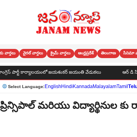
య వార్తలు
వైరల్ వార్తలు
క్రైమ్ వార్తలు
ఆంధ్రప్రదేశ్
తెలంగాణ
సినిమా వ
జయశంకర్ జయంతి వేడుకలు
ఆర్ డి సి కెనాల్ కు నీళ్లు రావడం లేదు 
English
Hindi
Kannada
Malayalam
Tamil
Tel
Select Language:
్రిన్సిపాల్ మరియు విద్యార్థినుల కు రా