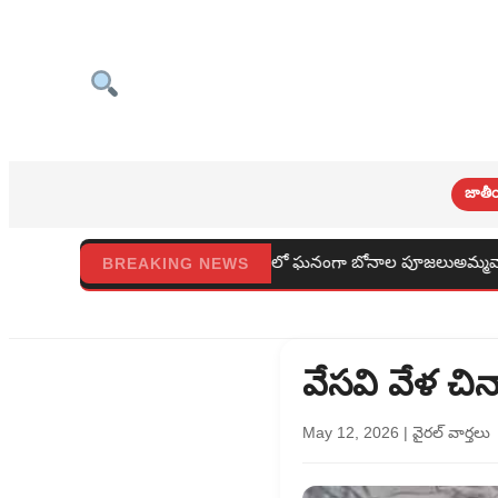
జాతీ
ిత్తారమ్మ దేవాలయంలో ఘనంగా బోనాల పూజలుఅమ్మవారి ఆశీస్సులతో ప్రజలం
BREAKING NEWS
వేసవి వేళ చ
May 12, 2026
|
వైరల్ వార్తలు