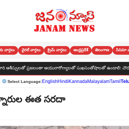
య వార్తలు
వైరల్ వార్తలు
క్రైమ్ వార్తలు
ఆంధ్రప్రదేశ్
తెలంగాణ
సినిమా వ
తా ఆయురారోగ్యాలతో సుఖసంతోషాలతో ఉండాలి: చౌదరి శ్రీనివాసరావు
English
Hindi
Kannada
Malayalam
Tamil
Tel
Select Language:
ిన్నారుల ఈత సరదా