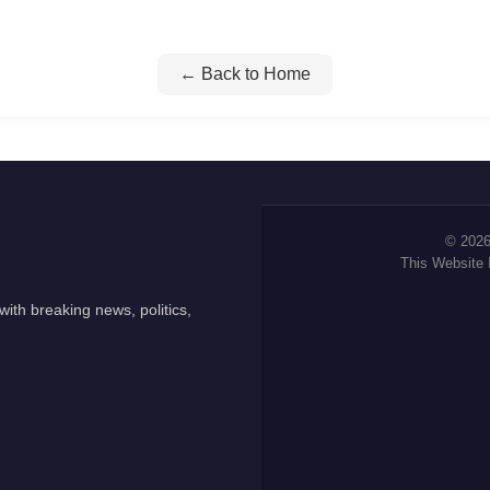
← Back to Home
© 2026
This Website
ith breaking news, politics,