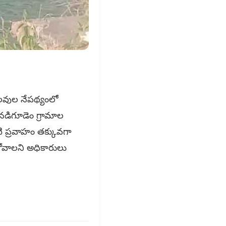
లవుల నేపథ్యంలో
నడిగూడెం గ్రామాల
ీటి ప్రవాహం తక్కువగా
కోవాలని అధికారులు