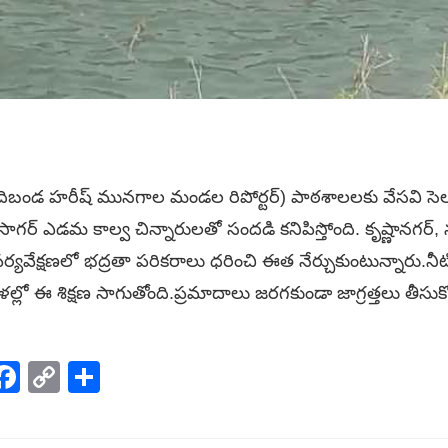
ందిబండ హరీష్ మునగాల మండల రిపోర్టర్) పాఠశాలలకు వేసవి సె
్ ఎడమ కాల్వ చిన్నారులతో సందడి కనిపిస్తోంది. కృష్ణానగర్, 
ుల పర్యవేక్షణలో భద్రతా పరికరాలు ధరించి ఈత నేర్చుకుంటున్నారు.న
లో ఈ శిక్షణ సాగుతోంది.ప్రమాదాలు జరగకుండా జాగ్రత్తలు తీసు
p
elegram
Facebook
Copy
Share
Link