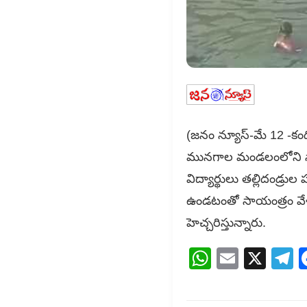
(జనం న్యూస్-మే 12 -క
మునగాల మండలంలోని సాగర
విద్యార్థులు తల్లిదండ్ర
ఉండటంతో సాయంత్రం వేళల్
హెచ్చరిస్తున్నారు.
WhatsAp
Email
X
T