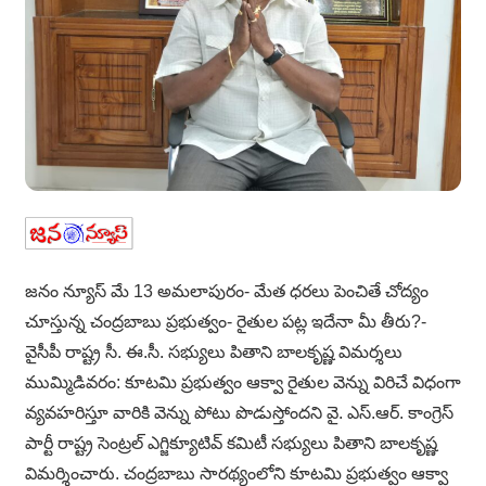
జనం న్యూస్ మే 13 అమలాపురం- మేత ధరలు పెంచితే చోద్యం
చూస్తున్న చంద్రబాబు ప్రభుత్వం- రైతుల పట్ల ఇదేనా మీ తీరు?-
వైసీపీ రాష్ట్ర సీ. ఈ.సీ. సభ్యులు పితాని బాలకృష్ణ విమర్శలు
ముమ్మిడివరం: కూటమి ప్రభుత్వం ఆక్వా రైతుల వెన్ను విరిచే విధంగా
వ్యవహరిస్తూ వారికి వెన్ను పోటు పొడుస్తోందని వై. ఎస్.ఆర్. కాంగ్రెస్
పార్టీ రాష్ట్ర సెంట్రల్ ఎగ్జిక్యూటివ్ కమిటీ సభ్యులు పితాని బాలకృష్ణ
విమర్శించారు. చంద్రబాబు సారథ్యంలోని కూటమి ప్రభుత్వం ఆక్వా