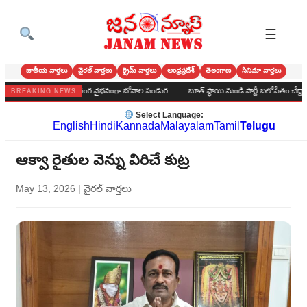
☰
జాతీయ వార్తలు
వైరల్ వార్తలు
క్రైమ్ వార్తలు
ఆంధ్రప్రదేశ్
తెలంగాణ
సినిమా వార్తలు
మర్ హైస్కూల్‌లో అంగరంగ వైభవంగా బోనాల పండుగ
బూత్ స్థాయి నుండి పార్టీ బలోపేతం చేద్దాం : అలవర
BREAKING NEWS
Select Language:
English
Hindi
Kannada
Malayalam
Tamil
Telugu
ఆక్వా రైతుల వెన్ను విరిచే కుట్ర
May 13, 2026
|
వైరల్ వార్తలు