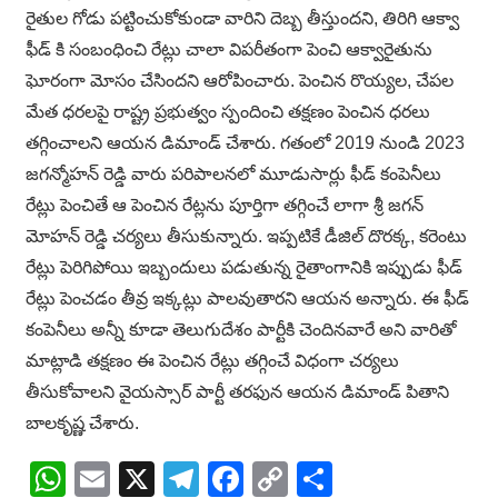
రైతుల గోడు పట్టించుకోకుండా వారిని దెబ్బ తీస్తుందని, తిరిగి ఆక్వా
ఫీడ్ కి సంబంధించి రేట్లు చాలా విపరీతంగా పెంచి ఆక్వారైతును
ఘోరంగా మోసం చేసిందని ఆరోపించారు. పెంచిన రొయ్యల, చేపల
మేత ధరలపై రాష్ట్ర ప్రభుత్వం స్పందించి తక్షణం పెంచిన ధరలు
తగ్గించాలని ఆయన డిమాండ్ చేశారు. గతంలో 2019 నుండి 2023
జగన్మోహన్ రెడ్డి వారు పరిపాలనలో మూడుసార్లు ఫీడ్ కంపెనీలు
రేట్లు పెంచితే ఆ పెంచిన రేట్లను పూర్తిగా తగ్గించే లాగా శ్రీ జగన్
మోహన్ రెడ్డి చర్యలు తీసుకున్నారు. ఇప్పటికే డీజిల్ దొరక్క, కరెంటు
రేట్లు పెరిగిపోయి ఇబ్బందులు పడుతున్న రైతాంగానికి ఇప్పుడు ఫీడ్
రేట్లు పెంచడం తీవ్ర ఇక్కట్లు పాలవుతారని ఆయన అన్నారు. ఈ ఫీడ్
కంపెనీలు అన్నీ కూడా తెలుగుదేశం పార్టీకి చెందినవారే అని వారితో
మాట్లాడి తక్షణం ఈ పెంచిన రేట్లు తగ్గించే విధంగా చర్యలు
తీసుకోవాలని వైయస్సార్ పార్టీ తరఫున ఆయన డిమాండ్ పితాని
బాలకృష్ణ చేశారు.
WhatsApp
Email
X
Telegram
Facebook
Copy
Share