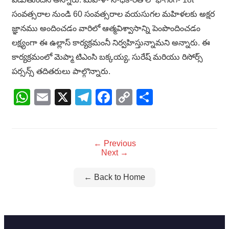
సంవత్సరాల నుండి 60 సంవత్సరాల వయసుగల మహిళలకు అక్షర
జ్ఞానము అందించడం వారిలో ఆత్మవిశ్వాసాన్ని పెంపొందించడం
లక్ష్యంగా ఈ ఉల్లాస్ కార్యక్రమంనీ నిర్వహిస్తున్నామని అన్నారు. ఈ
కార్యక్రమంలో మెప్మా టిఎంసి బక్కయ్య, సురేష్ మరియు రిసోర్స్
పర్సన్స్ తదితరులు పాల్గొన్నారు.
WhatsApp
Email
X
Telegram
Facebook
Copy
Share
Link
← Previous
Next →
← Back to Home