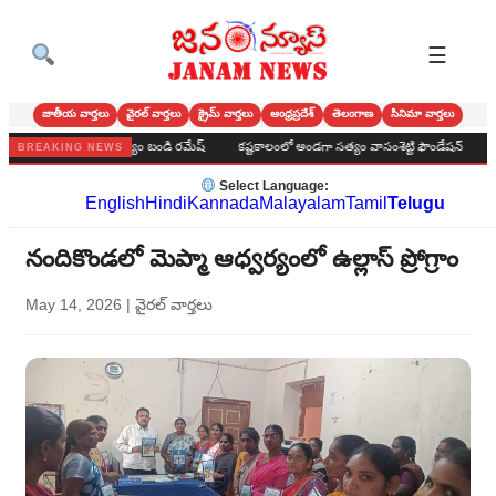
☰
జాతీయ వార్తలు
వైరల్ వార్తలు
క్రైమ్ వార్తలు
ఆంధ్రప్రదేశ్
తెలంగాణ
సినిమా వార్తలు
మీడియా సేవలు అమూల్యం బండి రమేష్
కష్టకాలంలో అండగా సత్యం వాసంశెట్టి ఫౌండేషన్
ప్రభుత
BREAKING NEWS
Select Language:
English
Hindi
Kannada
Malayalam
Tamil
Telugu
నందికొండలో మెప్మా ఆధ్వర్యంలో ఉల్లాస్ ప్రోగ్రాం
May 14, 2026
|
వైరల్ వార్తలు