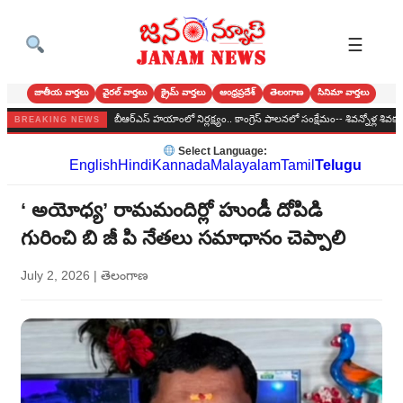
☰
జాతీయ వార్తలు
వైరల్ వార్తలు
క్రైమ్ వార్తలు
ఆంధ్రప్రదేశ్
తెలంగాణ
సినిమా వార్తలు
ోనాల పండుగ
బీఆర్‌ఎస్‌ హయాంలో నిర్లక్ష్యం.. కాంగ్రెస్‌ పాలనలో సంక్షేమం-- శివన్నోళ్ల శివకుమార్
BREAKING NEWS
Select Language:
English
Hindi
Kannada
Malayalam
Tamil
Telugu
‘ అయోధ్య’ రామమందిర్లో హుండీ దోపిడి
గురించి బి జీ పి నేతలు సమాధానం చెప్పాలి
July 2, 2026
|
తెలంగాణ