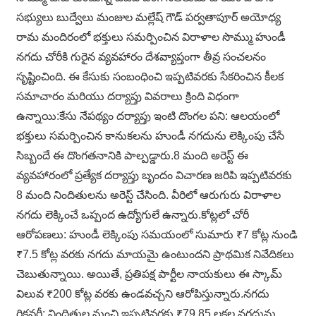
సభ్యులు బుద్వేలు మంజుల మల్లేష్ గౌడ్ పర్వతాపూర్ అయోధ్య
రామ మందిరంలో భక్తులు సమర్పించిన విరాళాల సొమ్ము హుండీ
నగదు చోరీకి గురైన వ్యవహారం దేశవ్యాప్తంగా తీవ్ర సంచలనం
సృష్టించింది. ఈ కేసుకు సంబంధించి ఇప్పటివరకు సేకరించిన కీలక
సమాచారం మరియు దర్యాప్తు వివరాలు క్రింది విధంగా
ఉన్నాయి:కేసు నేపథ్యం దర్యాప్తు ఇంటి దొంగల పని: ఆలయంలో
భక్తులు సమర్పించిన కానుకలను హుండీ నగదును లెక్కింపు చేసే
సిబ్బందే ఈ దొంగతనానికి పాల్పడ్డారు.8 మంది అరెస్ట్ ఈ
వ్యవహారంలో ప్రత్యేక దర్యాప్తు బృందం విచారణ జరిపి ఇప్పటివరకు
8 మంది నిందితులను అరెస్ట్ చేసింది. వీరిలో ఆరుగురు విరాళాల
నగదు లెక్కించే ఒప్పంద ఉద్యోగులే ఉన్నారు.కోట్లలో చోరీ
ఆరోపణలు: హుండీ లెక్కింపు సమయంలో సుమారు ₹7 కోట్ల నుండి
₹7.5 కోట్ల వరకు నగదు మాయమై ఉంటుందని ప్రాథమిక నివేదికలు
చెబుతున్నాయి. అయితే, ప్రతిపక్ష పార్టీల నాయకులు ఈ స్కామ్
విలువ ₹200 కోట్ల వరకు ఉండవచ్చని ఆరోపిస్తున్నారు.నగదు
రికవరీ: నిందితుల నుంచి ఇప్పటివరకు ₹79.85 లక్షల నగదును,