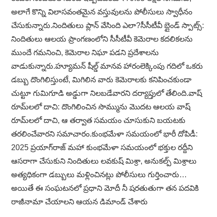
అలాగే కొన్ని విలాసవంతమైన వస్తువులను పోలీసులు స్వాధీనం
చేసుకున్నారు.నిందితులు ప్లాన్ వేసింది ఎలా?సీసీటీవీ బ్లైండ్ స్పాట్స్:
నిందితులు ఆలయ ప్రాంగణంలోని సీసీటీవీ కెమెరాల కదలికలను
ముందే గమనించి, కెమెరాల నిఘా పడని ప్రదేశాలను
వాడుకున్నారు.హ్యూమన్ షీల్డ్ మానవ హారంలెక్కింపు గదిలో ఒకరు
డబ్బు దొంగిలిస్తుంటే, మిగిలిన వారు కెమెరాలకు కనిపించకుండా
చుట్టూ గుమిగూడి అడ్డుగా నిలబడేవారని దర్యాప్తులో తేలింది.వాష్
రూమ్‌లలో దాచి: దొంగిలించిన సొమ్మును మొదట ఆలయ వాష్
రూమ్‌లలో దాచి, ఆ తర్వాత సమయం చూసుకుని బయటకు
తరలించేవారని సమాచారం.కుంభమేళా సమయంలో భారీ దోపిడీ:
2025 ప్రయాగ్‌రాజ్ మహా కుంభమేళా సమయంలో భక్తుల రద్దీని
ఆసరాగా చేసుకుని నిందితులు లవకుష్ మిశ్రా, అనుకల్ప్ మిశ్రాలు
అత్యధికంగా డబ్బులు మళ్లించినట్లు పోలీసులు గుర్తించారు…
అయితే ఈ సంఘటనలో ప్రధాని మోదీ నీ షరతుతుగా తన పదవికి
రాజీనామా చేయాలని ఆయన డిమాండ్ చేశారు