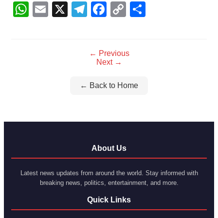
WhatsApp
Email
X
Telegram
Facebook
Copy
Share
Link
← Previous
Next →
← Back to Home
About Us
Latest news updates from around the world. Stay informed with
breaking news, politics, entertainment, and more.
Quick Links