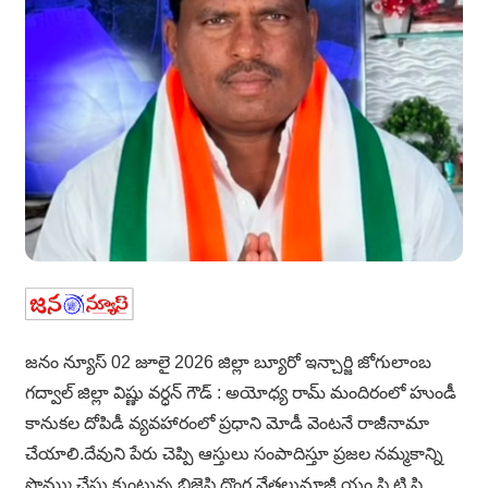
జనం న్యూస్ 02 జూలై 2026 జిల్లా బ్యూరో ఇన్చార్జి జోగులాంబ
గద్వాల్ జిల్లా విష్ణు వర్ధన్ గౌడ్ : అయోధ్య రామ్ మందిరంలో హుండీ
కానుకల దోపిడీ వ్యవహారంలో ప్రధాని మోడీ వెంటనే రాజీనామా
చేయాలి.దేవుని పేరు చెప్పి ఆస్తులు సంపాదిస్తూ ప్రజల నమ్మకాన్ని
సొమ్ము చేసు కుంటున్న బిజెపి దొంగ నేతలుమాజీ యం పి టి సి