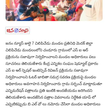
జనం న్యూస్ జులై 7 చిలిపిచేడు మండల ప్రతినిధి మెదక్ జిల్లా
చిలిపిచేడు మండలంలోని చండూరు గ్రామంలో ఎస్ ఐ ఆర్
ప్రక్రియను సజావుగా నిర్వహించాలని మండల అధికారులు పలు
సూచనలు తెలియజేశారు కేంద్ర ఎన్నికల సంఘం షెడ్యూల్ ప్రకారం
ఎస్ ఐ ఆర్ స్పెషల్ ఇంటెన్సివ్ రివిజన్ ప్రక్రియను సజావుగా
నిర్వహించాలని ఓటర్ జాబితా సమగ్ర సవరణ ప్రక్రియపై మండల
అధికారులు అవగాహన నిర్వహించారు గ్రామ సర్పంచ్ మాట్లాడుతూ
ఎన్నిమరేషన్ పత్రాలను ప్రతి ఇంటికి అందజేయడం జరిగిందని
తెలియజేశారు అందజేసిన పత్రాల వివరాలను నిర్దేశిత యాప్ లో
ఎప్పటికప్పుడు బి ఎల్ వో లు నమోదు చేసేలా మండల అధికారులు