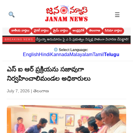
☰
జాతీయ వార్తలు
వైరల్ వార్తలు
క్రైమ్ వార్తలు
ఆంధ్రప్రదేశ్
తెలంగాణ
సినిమా వార్తలు
 ఆమె తండ్రి వ్యక్తం చేస్తున్నా అనుమానం పై ఎ పి ప్రభుత్వం నిష్పక్ష పాతంగా విచారణ చేపట్టాలి!
జర్నల
BREAKING NEWS
Select Language:
English
Hindi
Kannada
Malayalam
Tamil
Telugu
ఎస్ ఐ ఆర్ ప్రక్రియను సజావుగా
నిర్వహించాలిమండల అధికారులు
July 7, 2026
|
తెలంగాణ