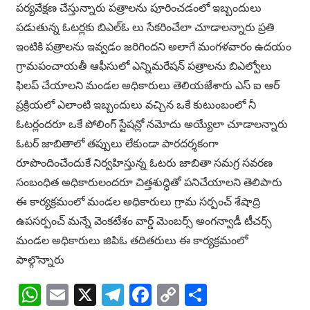
పర్యవేక్షణ చేస్తున్నారు పత్రాలను పూరించడంలో ఇబ్బందులు
పడుతున్న ఓటర్లకు బిఎల్ఓ లు సేకరించేలా చూడాలన్నారు ప్రతి
ఇంటికి పత్రాలను ఇవ్వడం జరిగిందని అలాగే మంగళవారం ఉదయం
గ్రామపంచాయతీ ఆఫీసులో ఎన్నిమరేషన్ పత్రాలను బిఎల్వోలు
ఫిలప్ చేయాలని మండల అధికారులు తెలియజేశారు ఎస్ ఐ ఆర్
ప్రక్రియలో ఎలాంటి ఇబ్బందులు వచ్చిన ఒకే కుటుంబంలో నీ
ఓటర్లందరూ ఒకే పోలింగ్ స్టేషన్లో నమోదు అయ్యేలా చూడాలన్నారు
ఓటర్ జాబితాలో తప్పులు లేకుండా పారదర్శకంగా
రూపొందించేందుకే నిర్వహిస్తున్న ఓటరు జాబితా సమగ్ర సవరణ
సంబంధిత అధికారులందరూ చిత్తశుద్ధితో పనిచేయాలని తెలిపారు
ఈ కార్యక్రమంలో మండల అధికారులు గ్రామ సర్పంచ్ శేషాద్రి
ఉపసర్పంచ్ మన్నే వెంకటేశం వార్డ్ మెంబర్స్ అంగన్వాడీ టీచర్స్
మండల అధికారులు జిపిఓ తదితరులు ఈ కార్యక్రమంలో
పాల్గొన్నారు
WhatsApp
Email
X
Telegram
Facebook
Copy
Share