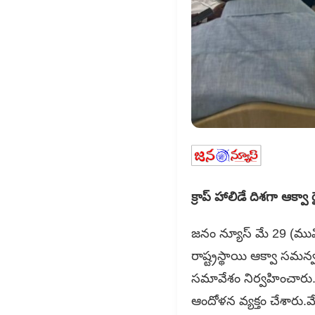
క్రాప్ హాలిడే దిశగా ఆక్వా
జనం న్యూస్ మే 29 (ముమ్మ
రాష్ట్రస్థాయి ఆక్వా సమ
సమావేశం నిర్వహించారు. రా
ఆందోళన వ్యక్తం చేశారు.