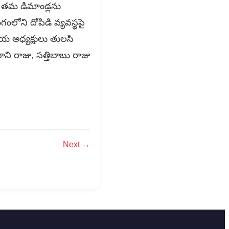
ం తమ డిమాండ్లను
ంగంలోని దోపిడి వ్యవస్థపై
య అధ్యక్షులు తులసి
నాని రాజు, సత్తిబాబు రాజు
Next →