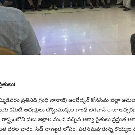
 రైతులు!
ిడివరం ప్రతినిధి గ్రంధి నానాజీ) అంబేద్కర్ కోనసీమ జిల్లా అమలా
న్వయ కమిటీ అధ్యక్షులు బొట్టుముక్కల గాంధీ భగవాన్ రాజు ఆధ్వ
ష్ట్రంలోని పలు జిల్లాల నుండి వచ్చిన ఆక్వా రైతులు ప్రస్తుత ఆక్వ
మేత ధరల భారం, సీడ్ నాణ్యత లోపం, పతనమవుతున్న రొయ్యల ధరలు,