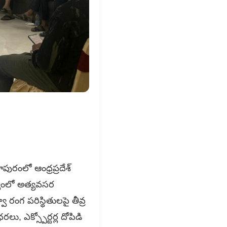
పురంలో ఆంధ్రప్రదేశ్
ర్యంలో అత్యవసర
ా రంగ పరిస్థితులపై తీవ్ర
 ఎక్స్పోర్టర్ల దోపిడి