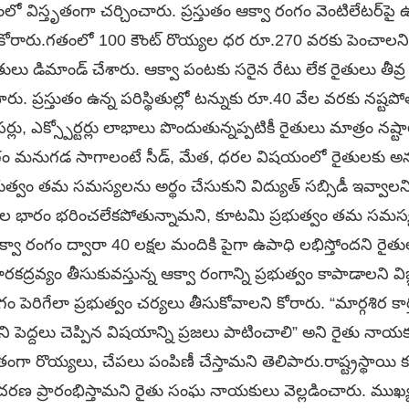
విస్తృతంగా చర్చించారు. ప్రస్తుతం ఆక్వా రంగం వెంటిలేటర్‌పై ఉ
రారు.గతంలో 100 కౌంట్ రొయ్యల ధర రూ.270 వరకు పెంచాలని ప్రాస
ులు డిమాండ్ చేశారు. ఆక్వా పంటకు సరైన రేటు లేక రైతులు తీవ్ర 
రు. ప్రస్తుతం ఉన్న పరిస్థితుల్లో టన్నుకు రూ.40 వేల వరకు నష్టప
సర్లు, ఎక్స్పోర్టర్లు లాభాలు పొందుతున్నప్పటికీ రైతులు మాత్రం నష్టా
రంగం మనుగడ సాగాలంటే సీడ్, మేత, ధరల విషయంలో రైతులకు అ
భుత్వం తమ సమస్యలను అర్థం చేసుకుని విద్యుత్ సబ్సిడీ ఇవ్వాలన
్ ఛార్జీల భారం భరించలేకపోతున్నామని, కూటమి ప్రభుత్వం తమ సమ
 ఆక్వా రంగం ద్వారా 40 లక్షల మందికి పైగా ఉపాధి లభిస్తోందని రైతులు
ద్రవ్యం తీసుకువస్తున్న ఆక్వా రంగాన్ని ప్రభుత్వం కాపాడాలని విజ్
పెరిగేలా ప్రభుత్వం చర్యలు తీసుకోవాలని కోరారు. “మార్గశిర కార
ి పెద్దలు చెప్పిన విషయాన్ని ప్రజలు పాటించాలి” అని రైతు న
ా రొయ్యలు, చేపలు పంపిణీ చేస్తామని తెలిపారు.రాష్ట్రస్థాయి కమ
రణ ప్రారంభిస్తామని రైతు సంఘ నాయకులు వెల్లడించారు. ముఖ్య