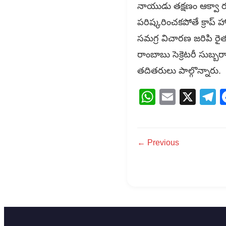
నాయుడు తక్షణం ఆక్వా ర
పరిష్కరించకపోతే క్రాప్ హ
సమగ్ర విచారణ జరిపి రైత
రాంబాబు సెక్రెటరీ సుబ్బర
తదితరులు పాల్గొన్నారు.
WhatsAp
Email
X
T
← Previous