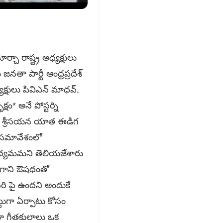
చా రాష్ట్ర అధ్యక్షులు
నతా పార్టీ ఆంధ్రప్రదేశ్
క్షులు పివిఎన్ మాధవ్,
ం* అనే పోస్టర్ని
ౌడ శ్రీసయన యాత ఈడిగ
ల్ సమావేశంలో
 ఉద్యమమని తెలియజేశారు
ముగాని ఔషధంతో
రి పై ఉందని అందుకే
ట్టుగా ఏర్పాటు కోసం
ూ గీతకులాలు ఒక