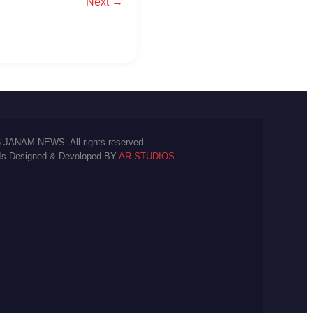
Next →
 JANAM NEWS. All rights reserved.
 Is Designed & Devoloped BY
AR STUDIOS