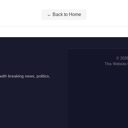
← Back to Home
© 2026
This Website
ith breaking news, politics,