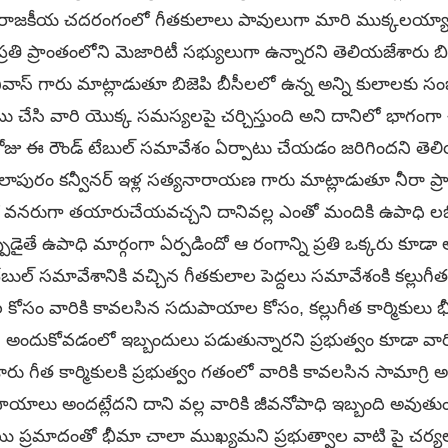
ని రాజకీయ చదరంగంలో గీతకులాలు పావులుగా మారి ముక్కలయ్
్రతి ప్రాంతంలోని మెజారిటీ సభ్యులుగా ఉన్నారని తెలియజేశారు బిజె
్రీనివాస్ గారు మాట్లాడుతూ బిజెపి బీసీలలో ఉన్న అన్ని కులాలక
ు చేసి వారి యొక్క సమస్యలపై చర్చిస్తుంది అని దానిలో భాగంగ
ోజు ఈ రౌండ్ టేబుల్ సమావేశం ఏర్పాటు చేయడం జరిగిందని తె
ాపురం కన్వీనర్ ఇళ్ల సత్యనారాయణ గారు మాట్లాడుతూ నీరా ప్రాజెక్ట
్థిక వనరుగా తయారుచేయవచ్చని దానివల్ల ఎంతో మందికి ఉపాధి లభిస
డైతే ఉపాధి మార్గంగా ఏర్పడిందో ఆ రంగాన్ని ప్రతి ఒక్కరు కూడా 
ుల్ సమావేశానికి వచ్చిన గీతకులాల పెద్దలు సమావేశంకి కల్లుగీత 
ల కోసం వారికి కావలసిన సదుపాయాల కోసం, కల్లుగీత కార్మికుల
ి అందుకోవడంలో ఇబ్బందులు పడుతున్నారని ప్రభుత్వం కూడా వార
రు గీత కార్మికులకి ప్రభుత్వం గతంలో వారికి కావలసిన సామాగ్రి 
ాయాలు అందట్లేదని దాని వల్ల వారికి జీవనోపాధి ఇబ్బంది అవుతుంద
యి ప్రమాదంతో భీమా చాలా ముఖ్యమని ప్రభుత్వాల వాటి పై చర్యల