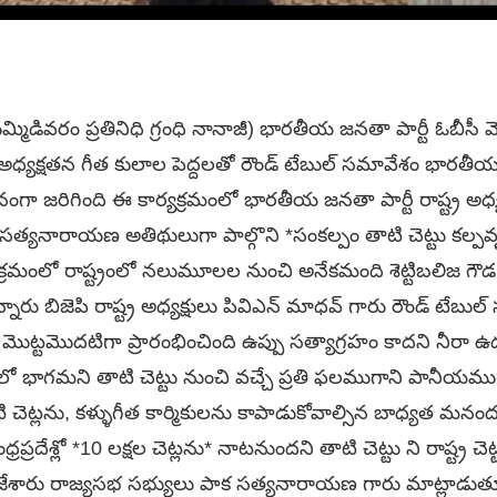
మిడివరం ప్రతినిధి గ్రంధి నానాజీ) భారతీయ జనతా పార్టీ ఓబీసీ మోర్
రి అధ్యక్షతన గీత కులాల పెద్దలతో రౌండ్ టేబుల్ సమావేశం భారతీయ జ
ంగా జరిగింది ఈ కార్యక్రమంలో భారతీయ జనతా పార్టీ రాష్ట్ర అధ్య
్యనారాయణ అతిథులుగా పాల్గొని *సంకల్పం తాటి చెట్టు కల్పవృక్ష
క్రమంలో రాష్ట్రంలో నలుమూలల నుంచి అనేకమంది శెట్టిబలిజ గ
న్నారు బిజెపి రాష్ట్ర అధ్యక్షులు పివిఎన్ మాధవ్ గారు రౌండ్ టేబు
 మొట్టమొదటిగా ప్రారంభించింది ఉప్పు సత్యాగ్రహం కాదని నీరా
ి లో భాగమని తాటి చెట్టు నుంచి వచ్చే ప్రతి ఫలముగాని పానీయ
ెట్లను, కళ్ళుగీత కార్మికులను కాపాడుకోవాల్సిన బాధ్యత మనంద
ప్రదేశ్లో *10 లక్షల చెట్లను* నాటనుందని తాటి చెట్టు ని రాష్ట్ర చె
ేశారు రాజ్యసభ సభ్యులు పాక సత్యనారాయణ గారు మాట్లాడుత