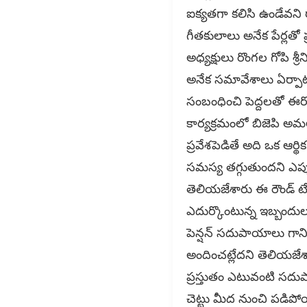
ఐక్యతగా కలిసి ఉండేవ
గీతకులాలు అనేక పేర్లతో ప
అధ్యక్షులు రొంగల గోపి శ
అనేక సమావేశాలు ఏర్పాట
సంబంధించి పెద్దలతో ఈర
కార్యక్రమంలో బిజెపి అమల
ప్రవేశపెడితే అది ఒక ఆర
సమస్య తగ్గుతుందని ఎప్పు
తెలియజేశారు ఈ రౌండ్ టేబ
ఎదుర్కొంటున్న ఇబ్బందు
పెన్షన్ సదుపాయాలు గాన
అందించట్లేదని తెలియజేశా
ప్రస్తుతం ఎటువంటి సదుప
చెట్టు మీద నుంచి పడిపో