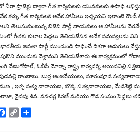
ో నీరా ప్రాజెక్టు ద్వారా గీత కార్మికులకు యువకులకు ఉపాధి లభిస
ేక కళ్ళు గీత కార్మికులకి అనేక హామీలు ఇచ్చయని ఇలాంటి రౌండ్ ట
ష్టాలని తెలుసుకుంటున్న బిజెపి పార్టీ నాయకులు ఆ హామీలను నెరవే
రమంలో గీతకు కులాల పెద్దలు తెలియజేసిన అనేక సమస్యలను విని
 భారతీయ జనతా పార్టీ ముందుండి సాధించే దిశగా అడుగులు వేస్తు
ుపుకొని ముందుకు వెళ్దామని తెలియజేశారు ఈ కార్యక్రమంలో గోదావ
ంగి వేణుగోపాల్, ఓబీసీ మోర్చా రాష్ట్ర కార్యదర్శి అయినవిల్లి సత్తి
లు వుడవల్లి రాంబాబు, బుర్ర ఆంజినేయులు, సూరంపూడి సత్యనారాయణ, 
ెంకటరమణ , ఇళ్ళ సత్య నారాయణ, బొక్క సత్యనారాయణ, మేడిశెట్టి 
రాజు, నైనపు శివ, వనచర్ల కిరణ్ మరియు గౌడ సంఘం పెద్దలు తది
p
elegram
Facebook
Copy
Share
Link