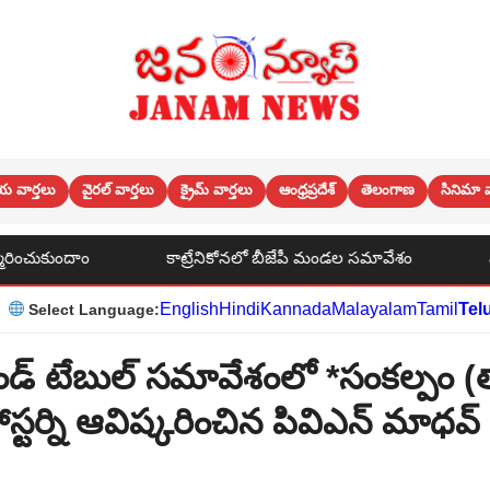
య వార్తలు
వైరల్ వార్తలు
క్రైమ్ వార్తలు
ఆంధ్రప్రదేశ్
తెలంగాణ
సినిమా వ
కోనలో బీజేపీ మండల సమావేశం
పాఠశాలల్లో ఆకస్మిక తనిఖీలు నిర్వహి
English
Hindi
Kannada
Malayalam
Tamil
Tel
Select Language:
ండ్ టేబుల్ సమావేశంలో *సంకల్పం (తా
ోస్టర్ని ఆవిష్కరించిన పివిఎన్ మాధవ్