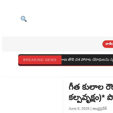
జాతీ
ు తెలంగాణ తొలి దశ పోరాట యోధులను స్మరించుకుందాం
కాట్రేని
BREAKING NEWS
గీత కులాల రౌ
కల్పవృక్షం)* ప
June 6, 2026
|
ఆంధ్రప్రదేశ్