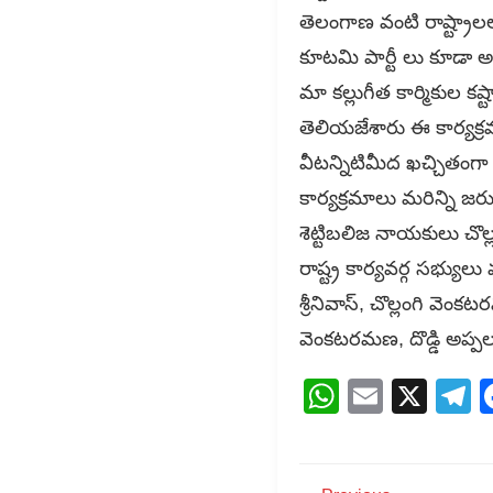
తెలంగాణ వంటి రాష్ట్రాలల
కూటమి పార్టీ లు కూడా అన
మా కల్లుగీత కార్మికుల క
తెలియజేశారు ఈ కార్యక్
వీటన్నిటిమీద ఖచ్చితంగా
కార్యక్రమాలు మరిన్ని జర
శెట్టిబలిజ నాయకులు చొల్ల
రాష్ట్ర కార్యవర్గ సభ్యు
శ్రీనివాస్, చొల్లంగి వ
వెంకటరమణ, దొడ్డి అప్పల
WhatsAp
Email
X
T