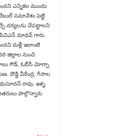
్తుందని ఎన్నికల ముందు
ేబుల్ సమావేశం పెట్టి
ర్చే చర్యలను చేపట్టాలని
 పివిఎన్ మాధవ్ గారు
ందని మళ్లీ ఇలాంటి
రి జిల్లాల నుంచి
బాబు గౌడ్, ఓబీసీ మోర్చా
దొడ్డి వీరేంద్ర, గీసాల
మధుసూదన్ రావు, ఇళ్ళ
తరులు పాల్గొన్నారు