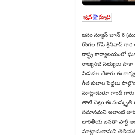
జనం న్యూస్ జూన్ 6 (ముమ్
రొంగల గోపి శ్రీనివాస్ గా
రాష్ట్ర కార్యాలయంలో ఘన
రాజ్యసభ సభ్యులు పాకా సత
విడుదల చేశారు ఈ కార్య
గీత కులాల పెద్దలు పాల్గొ
మాట్లాడుతూ గాంధీ గారు
తాటి చెట్లు ఈ సంస్కృత
సమానమని అలాంటి తాటి చ
భారతీయ జనతా పార్టీ ఆంధ్ర
మాట్లాడుతామని తెలియజ