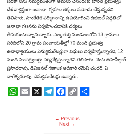
పథకా లను సమర్ధవంతంగా అమలు చేసేందుకు భారత ప్రభుత్వం
దేశ వ్యాప్తంగా జనాభా, గృహాల లెక్కలు నమోదు చేస్తున్నదని
తెలిపారు. సాంకేతిక పరిజ్ఞానాన్ని ఉపయోగించి డిజిటల్‌ పద్ధతిలో
జనాభా గణనను నిర్వహించడానికి చర్యలు
తీసుకుంటున్నామన్నారు. ఎల్కతుర్తి మండలంలోని 13 గ్రామాల
పరిధిలోని 20 గ్రామ పంచాయతీల్లో 70 మంది ప్రభుత్వ
ఉపాధ్యాయులు ఎన్యుమరేటర్లుగా విధులు నిర్వహిస్తున్నారని, 12
మంది సూపర్వైజర్లు పర్యవేక్షిస్తున్నారని తెలిపారు. వెంట తహసీల్దార్
ప్రసాదరావు, డివిజనల్ గణాంక అధికారి రమేష్ చందర్, ఏ
నాగేశ్వరరావు, ఎన్యుమరేటర్లు ఉన్నారు.
WhatsApp
Email
X
Telegram
Facebook
Copy
Share
Link
← Previous
Next →