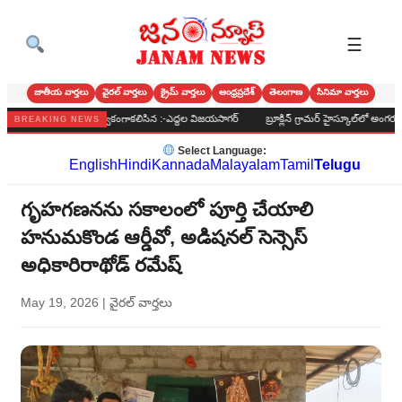
☰
జాతీయ వార్తలు
వైరల్ వార్తలు
క్రైమ్ వార్తలు
ఆంధ్రప్రదేశ్
తెలంగాణ
సినిమా వార్తలు
 కేశవ్ ని మర్యాదపూర్వకంగాకలిసిన :-ఎద్దల విజయసాగర్
బ్రూక్లిన్ గ్రామర్ హైస్కూల్‌లో అంగరంగ వ
BREAKING NEWS
Select Language:
English
Hindi
Kannada
Malayalam
Tamil
Telugu
గృహగణనను సకాలంలో పూర్తి చేయాలి
హనుమకొండ ఆర్డీవో, అడిషనల్ సెన్సెస్
అధికారిరాథోడ్ రమేష్
May 19, 2026
|
వైరల్ వార్తలు