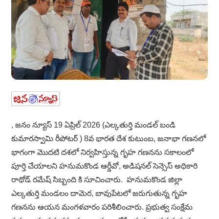
, జనం న్యూస్ 19 ఏప్రిల్ 2026 (ఎల్కతుర్తి మండల్ బండి
కుమారస్వామి రీపోటర్ ) 8వ భారత దేశ కుటుంబ, జనాభా గణనలో
భాగంగా మొదటి దశలో నిర్వహిస్తున్న గృహ గణనను సకాలంలో
పూర్తి చేయాలని హనుమకొండ ఆర్డీవో, అడిషనల్ సెన్సెస్ అధికారి
రాథోడ్ రమేష్ సిబ్బంది కి సూచించారు. హనుమకొండ జిల్లా
ఎల్కతుర్తి మండలం దామెర, బావుపేటలో జరుగుతున్న గృహ
గణనను ఆయన మంగళవారం పరిశీలించారు. ప్రభుత్వ సంక్షేమ