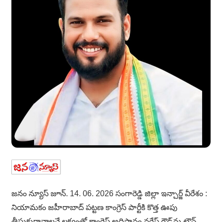
జనం న్యూస్ జూన్. 14. 06. 2026 సంగారెడ్డి జిల్లా ఇన్చార్జ్ వీరేశం :
నియామకం జహీరాబాద్ పట్టణ కాంగ్రెస్ పార్టీకి కొత్త ఊపు
తీసుకురావాలనే లక్ష్యంతో కాంగ్రెస్ అధిష్టానం నరేష్ గౌడ్‌ను టౌన్