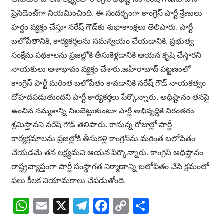
ప్రెసిడెంట్‌గా నియమించింది. ఈ సందర్భంగా కాంగ్రెస్ పార్టీ శ్రేణులు
హర్షం వ్యక్తం చేస్తూ నరేష్ గౌడ్‌కు శుభాకాంక్షలు తెలిపారు. పార్టీ
బలోపేతానికి, కార్యకర్తలను సమన్వయం చేయడానికి, ప్రభుత్వ
సంక్షేమ పథకాలను ప్రజల్లోకి తీసుకెళ్లడానికి ఆయన కృషి చేస్తారని
నాయకులు ఆశాభావం వ్యక్తం చేశారు.జహీరాబాద్ పట్టణంలో
కాంగ్రెస్ పార్టీ మరింత బలోపేతం కావడానికి నరేష్ గౌడ్ నాయకత్వం
దోహదపడుతుందని పార్టీ కార్యకర్తలు పేర్కొన్నారు. అధిష్టానం తనపై
ఉంచిన నమ్మకాన్ని నిలబెట్టుకుంటూ పార్టీ అభివృద్ధికి నిరంతరం
శ్రమిస్తానని నరేష్ గౌడ్ తెలిపారు. రానున్న రోజుల్లో పార్టీ
కార్యక్రమాలను ప్రజల్లోకి తీసుకెళ్లి కాంగ్రెస్‌ను మరింత బలోపేతం
చేయడమే తన లక్ష్యమని ఆయన పేర్కొన్నారు. కాంగ్రెస్ అధిష్టానం
రాష్ట్రవ్యాప్తంగా పార్టీ సంస్థాగత నిర్మాణాన్ని బలోపేతం చేసే క్రమంలో
పలు కీలక నియామకాలు చేపడుతోంది.
WhatsApp
Email
X
Telegram
Facebook
Copy
Share
Link