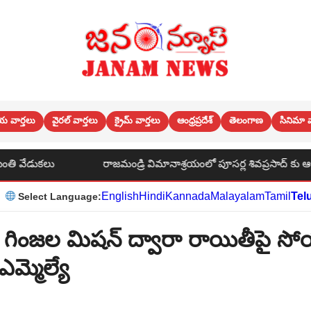
య వార్తలు
వైరల్ వార్తలు
క్రైమ్ వార్తలు
ఆంధ్రప్రదేశ్
తెలంగాణ
సినిమా వ
జమండ్రి విమానాశ్రయంలో పూసర్ల శివప్రసాద్ కు ఆర్య సంఘం సభ్యులు చిరు స
English
Hindi
Kannada
Malayalam
Tamil
Tel
Select Language:
గింజల మిషన్ ద్వారా రాయితీపై సోయ
మ్మెల్యే