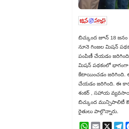
బిచ్కుంద జూన్ 18 జనం న
నూనె గింజల మిషన్ పథకంల
పంపిణీ చేయడం జరిగింది.
మిషన్ పథకంలో భాగంగా 
కేటాయించడం జరిగింది. ఈ
చేయడం జరిగింది. ఈ కార్యక
శంకర్ , సహాయ వ్యవసాయ 
బిచ్కుంద మున్సిపాలిటీ క
రైతులు పాల్గొన్నారు.
WhatsAp
Email
X
T