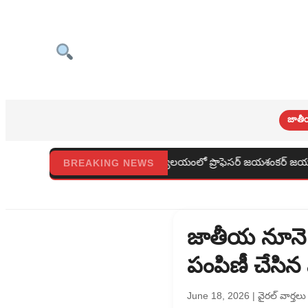
జాతీ
ురపాలక కార్యాలయంలో ప్రొఫెసర్ జయశంకర్ జయంతి వేడుకలు
రా
BREAKING NEWS
జాతీయ నూనె 
పంపిణీ చేసిన ఎ
June 18, 2026
|
వైరల్ వార్తలు