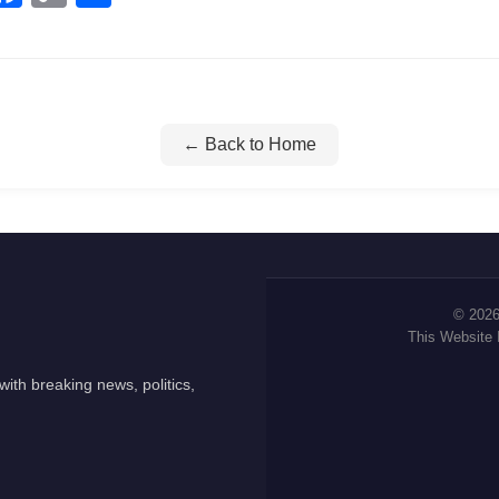
Link
← Back to Home
© 2026
This Website
ith breaking news, politics,