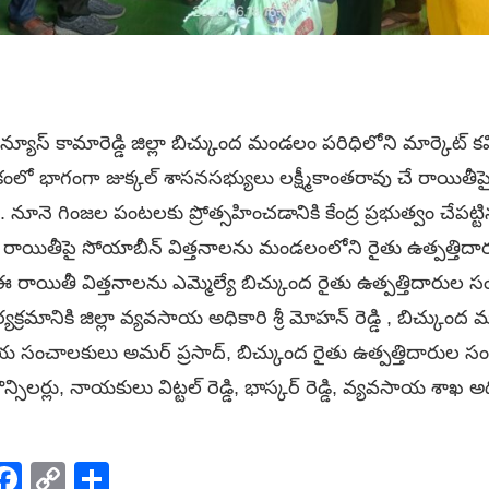
్యూస్ కామారెడ్డి జిల్లా బిచ్కుంద మండలం పరిధిలోని మార్కెట్
ో భాగంగా జుక్కల్ శాసనసభ్యులు లక్ష్మీకాంతరావు చే రాయితీపై
 నూనె గింజల పంటలకు ప్రోత్సహించడానికి కేంద్ర ప్రభుత్వం చేప
రాయితీపై సోయాబీన్ విత్తనాలను మండలంలోని రైతు ఉత్పత్తిద
 రాయితీ విత్తనాలను ఎమ్మెల్యే బిచ్కుంద రైతు ఉత్పత్తిదారుల
్రమానికి జిల్లా వ్యవసాయ అధికారి శ్రీ మోహన్ రెడ్డి , బిచ్కుంద మార
సంచాలకులు అమర్ ప్రసాద్, బిచ్కుంద రైతు ఉత్పత్తిదారుల సంఘం
ౌన్సిలర్లు, నాయకులు విట్టల్ రెడ్డి, భాస్కర్ రెడ్డి, వ్యవసాయ శ
p
elegram
Facebook
Copy
Share