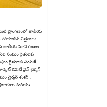
 కమిటీ ప్రాంగణంలో జాతీయ
 సోయాబీన్ విత్తనాలు
ట్టిన జాతీయ నూనె గింజల
ారుల సంఘం రైతులకు
 సంఘం రైతులకు పంపిణీ
్కెట్ కమిటీ వైస్ చైర్మన్
 చైర్మన్ శంకర్ ,
ాఖ అధికారులు మరియు