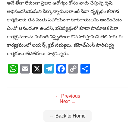
అనే తేడా లేకుండా ప్రజల ఆరోగ్యం కోసం వారు చేస్తున్న కృషి
అభినందనీయమని పేర్కొన్నారు.ఇలాంటి సేవా దృక్పథం కలిగిన
కార్మికులకు తన వంతు సహాయంగా కూరగాయలను అందించడం
ఎంతో ఆనందంగా ఉందని, భవిష్యత్తులో కూడా సామాజిక సేవా
కార్యక్రమాలను మరింత విస్తృతంగా కొనసాగిస్తామని తెలిపారు.ఈ
కార్యక్రమంలో లయన్స్ క్లబ్ సభ్యులు, జీహెచ్‌ఎంసీ పారిశుద్ధ్య
కార్మికులు తదితరులు పాల్గొన్నారు.
WhatsApp
Email
X
Telegram
Facebook
Copy
Share
Link
← Previous
Next →
← Back to Home