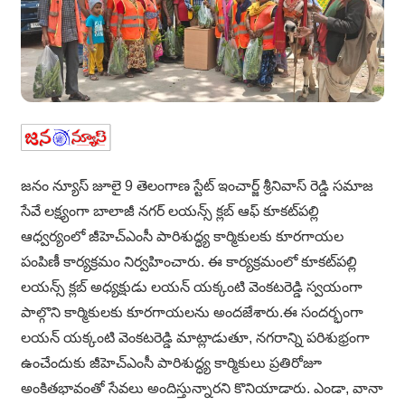
జనం న్యూస్ జూలై 9 తెలంగాణ స్టేట్ ఇంచార్జ్ శ్రీనివాస్ రెడ్డి సమాజ
సేవే లక్ష్యంగా బాలాజీ నగర్ లయన్స్ క్లబ్ ఆఫ్ కూకట్‌పల్లి
ఆధ్వర్యంలో జీహెచ్‌ఎంసీ పారిశుద్ధ్య కార్మికులకు కూరగాయల
పంపిణీ కార్యక్రమం నిర్వహించారు. ఈ కార్యక్రమంలో కూకట్‌పల్లి
లయన్స్ క్లబ్ అధ్యక్షుడు లయన్ యక్కంటి వెంకటరెడ్డి స్వయంగా
పాల్గొని కార్మికులకు కూరగాయలను అందజేశారు.ఈ సందర్భంగా
లయన్ యక్కంటి వెంకటరెడ్డి మాట్లాడుతూ, నగరాన్ని పరిశుభ్రంగా
ఉంచేందుకు జీహెచ్‌ఎంసీ పారిశుద్ధ్య కార్మికులు ప్రతిరోజూ
అంకితభావంతో సేవలు అందిస్తున్నారని కొనియాడారు. ఎండా, వానా