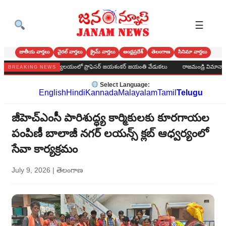
☰
జాతీయ వార్తలు
వైరల్ వార్తలు
క్రైమ్ వార్తలు
ఆంధ్రప్రదేశ్
తెలంగాణ
సినిమా వార్తలు
కొండ పురపాలక కార్యాలయంలో ప్రొఫెసర్ జయశంకర్ జయంతి వేడుకలు
రాజమండ్రి విమానాశ్రయంలో
BREAKING NEWS
Select Language:
English
Hindi
Kannada
Malayalam
Tamil
Telugu
జీహెచ్‌ఎంసీ పారిశుద్ధ్య కార్మికులకు కూరగాయల
పంపిణీ బాలాజీ నగర్ లయన్స్ క్లబ్ ఆధ్వర్యంలో
సేవా కార్యక్రమం
July 9, 2026
|
తెలంగాణ