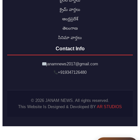
వైరల్ వార్తలు
క్రైమ్ వార్తలు
ఆంధ్రప్రదేశ్
తెలంగాణ
సినిమా వార్తలు
Contact Info
janamnews2017@gmail.com
+919347126480
© 2026 JANAM NEWS. All rights reserved.
This Website Is Designed & Devoloped BY
AR STUDIOS